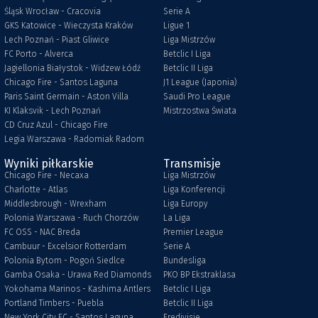
Śląsk Wrocław - Cracovia
Serie A
GKS Katowice - Wieczysta Kraków
Ligue 1
Lech Poznań - Piast Gliwice
Liga Mistrzów
FC Porto - Alverca
Betclic I Liga
Jagiellonia Białystok - Widzew Łódź
Betclic II Liga
Chicago Fire - Santos Laguna
J1 League (Japonia)
Paris Saint Germain - Aston Villa
Saudi Pro League
KI Klaksvik - Lech Poznań
Mistrzostwa Świata
CD Cruz Azul - Chicago Fire
Legia Warszawa - Radomiak Radom
Wyniki piłkarskie
Transmisje
Chicago Fire - Necaxa
Liga Mistrzów
Charlotte - Atlas
Liga Konferencji
Middlesbrough - Wrexham
Liga Europy
Polonia Warszawa - Ruch Chorzów
La Liga
FC OSS - NAC Breda
Premier League
Cambuur - Excelsior Rotterdam
Serie A
Polonia Bytom - Pogoń Siedlce
Bundesliga
Gamba Osaka - Urawa Red Diamonds
PKO BP Ekstraklasa
Yokohama Marinos - Kashima Antlers
Betclic I Liga
Portland Timbers - Puebla
Betclic II Liga
New York City FC - Santos Laguna
Eredivisie