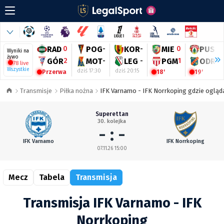
RAD
0
POG
-
KOR
-
MIE
0
PUS
0
Wyniki na
żywo
GÓR
2
MOT
-
LEG
-
PGM
1
ODR
1
78 live
Wszystkie
dziś 17:30
dziś 20:15
Przerwa
18'
19'
Transmisje
Piłka nożna
IFK Varnamo - IFK Norrkoping gdzie ogląda
Superettan
30. kolejka
- : -
IFK Varnamo
IFK Norrkoping
07.11.26 15:00
Mecz
Tabela
Transmisja
Transmisja IFK Varnamo - IFK
Norrkoping