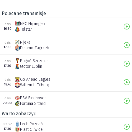
Polecane transmisje
NEC Nijmegen
dziś
16:30
Telstar
Rijeka
dziś
17:00
Dinamo Zagrzeb
Pogoń Szczecin
dziś
17:30
Motor Lublin
Go Ahead Eagles
dziś
18:45
Willem II Tilburg
PSV Eindhoven
dziś
20:00
Fortuna Sittard
Warto zobaczyć
Lech Poznań
09 Sie
17:30
Piast Gliwice