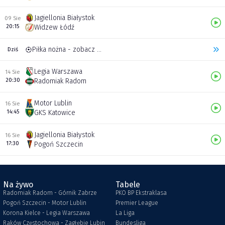
Jagiellonia Białystok
09 Sie
20:15
Widzew Łódź
Piłka nożna - zobacz inne transmisje
Dziś
Legia Warszawa
14 Sie
20:30
Radomiak Radom
Motor Lublin
16 Sie
14:45
GKS Katowice
Jagiellonia Białystok
16 Sie
17:30
Pogoń Szczecin
Na żywo
Tabele
Radomiak Radom - Górnik Zabrze
PKO BP Ekstraklasa
Pogoń Szczecin - Motor Lublin
Premier League
Korona Kielce - Legia Warszawa
La Liga
Raków Częstochowa - Zagłębie Lubin
Bundesliga