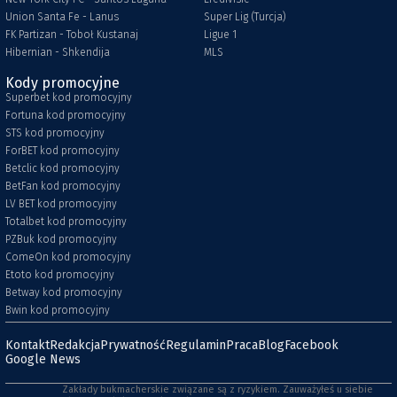
Union Santa Fe - Lanus
Super Lig (Turcja)
FK Partizan - Toboł Kustanaj
Ligue 1
Hibernian - Shkendija
MLS
Kody promocyjne
Superbet kod promocyjny
Fortuna kod promocyjny
STS kod promocyjny
ForBET kod promocyjny
Betclic kod promocyjny
BetFan kod promocyjny
LV BET kod promocyjny
Totalbet kod promocyjny
PZBuk kod promocyjny
ComeOn kod promocyjny
Etoto kod promocyjny
Betway kod promocyjny
Bwin kod promocyjny
Kontakt
Redakcja
Prywatność
Regulamin
Praca
Blog
Facebook
Google News
Zakłady bukmacherskie związane są z ryzykiem. Zauważyłeś u siebie