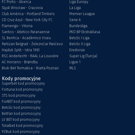
FC Porto - Alverca
Liga Europy
Śląsk Wrocław - Cracovia
La Liga
Club América - Portland Timbers
Premier League
CD Cruz Azul - New York City FC
Serie A
Flamengo - Vitoria
Bundesliga
Santos - Atletico Paranaense
PKO BP Ekstraklasa
SL Benfica - Académico Viseu
Betclic I Liga
Partizan Belgrad - Železničar Pančevo
Betclic II Liga
Hajduk Split - Istra 1961
Eredivisie
RSC Anderlecht - RAAL La Louvière
Super Lig (Turcja)
AC Horsens - Brøndby
Ligue 1
Bruk-Bet Termalica - Warta Poznań
MLS
Kody promocyjne
Superbet kod promocyjny
Fortuna kod promocyjny
STS kod promocyjny
ForBET kod promocyjny
Betclic kod promocyjny
BetFan kod promocyjny
LV BET kod promocyjny
Totalbet kod promocyjny
PZBuk kod promocyjny