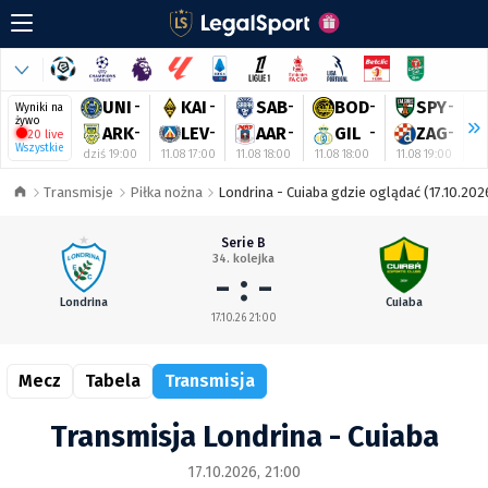
UNI
-
KAI
-
SAB
-
BOD
-
SPY
-
Wyniki na
żywo
ARK
-
LEV
-
AAR
-
GIL
-
ZAG
-
20 live
Wszystkie
dziś 19:00
11.08 17:00
11.08 18:00
11.08 18:00
11.08 19:00
11
Transmisje
Piłka nożna
Londrina - Cuiaba gdzie oglądać (17.10.202
Serie B
34. kolejka
- : -
Londrina
Cuiaba
17.10.26 21:00
Mecz
Tabela
Transmisja
Transmisja Londrina - Cuiaba
17.10.2026, 21:00