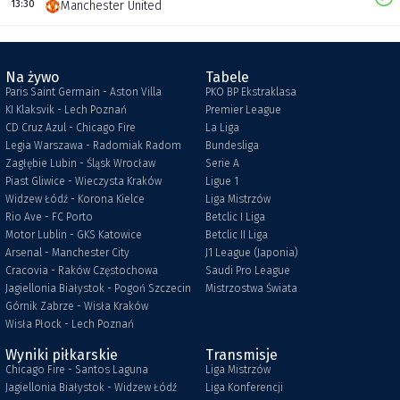
13:30
Manchester United
Na żywo
Tabele
Paris Saint Germain - Aston Villa
PKO BP Ekstraklasa
KI Klaksvik - Lech Poznań
Premier League
CD Cruz Azul - Chicago Fire
La Liga
Legia Warszawa - Radomiak Radom
Bundesliga
Zagłębie Lubin - Śląsk Wrocław
Serie A
Piast Gliwice - Wieczysta Kraków
Ligue 1
Widzew Łódź - Korona Kielce
Liga Mistrzów
Rio Ave - FC Porto
Betclic I Liga
Motor Lublin - GKS Katowice
Betclic II Liga
Arsenal - Manchester City
J1 League (Japonia)
Cracovia - Raków Częstochowa
Saudi Pro League
Jagiellonia Białystok - Pogoń Szczecin
Mistrzostwa Świata
Górnik Zabrze - Wisła Kraków
Wisła Płock - Lech Poznań
Wyniki piłkarskie
Transmisje
Chicago Fire - Santos Laguna
Liga Mistrzów
Jagiellonia Białystok - Widzew Łódź
Liga Konferencji