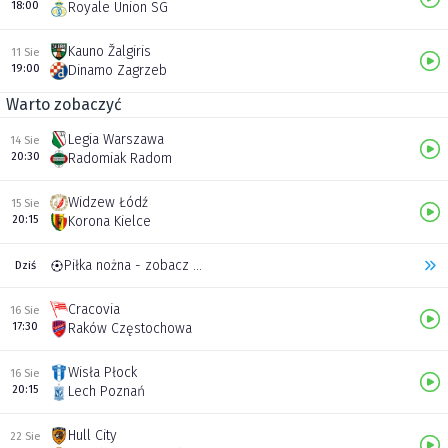
18:00
Royale Union SG
Kauno Žalgiris
11 Sie
19:00
Dinamo Zagrzeb
Warto zobaczyć
Legia Warszawa
14 Sie
20:30
Radomiak Radom
Widzew Łódź
15 Sie
20:15
Korona Kielce
Piłka nożna - zobacz inne transmisje
Dziś
Cracovia
16 Sie
17:30
Raków Częstochowa
Wisła Płock
16 Sie
20:15
Lech Poznań
Hull City
22 Sie