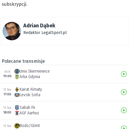
subskrypcji.
Adrian Dąbek
Redaktor LegalSport.pl
Polecane transmisje
Unia Skierniewice
dziś
19:00
Arka Gdynia
Kairat Almaty
11 Sie
17:00
Levski Sofia
Sabah FA
11 Sie
18:00
AGF Aarhus
Bodo/Glimt
11 Sie