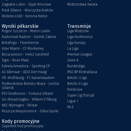
Zagłębie Lubin - Śląsk Wrocław
Mistrzostwa Świata
Piast Gliwice - Wieczysta Kraków
Widzew Łódź - Korona Kielce
Wyniki piłkarskie
Transmisje
Pogoń Szczecin - Motor Lublin
Liga Mistrzów
Radomiak Radom - Górnik Zabrze
Liga Konferencji
Botafogo - Fluminense
Liga Europy
Inter Miami - CF Monterrey
La Liga
Boca Juniors - Velez Sarsfield
Premier League
Tigre - River Plate
Serie A
Estrela Amadora - Sporting CP
Bundesliga
AZ Alkmaar - ADO Den Haag
PKO BP Ekstraklasa
VfL Wolfsburg - FC Kaiserslautern
Betclic I Liga
Podbeskidzie Bielsko-Biała - Lechia
Betclic II Liga
Gdańsk
Eredivisie
PSV Eindhoven - Fortuna Sittard
Super Lig (Turcja)
Go Ahead Eagles - Willem II Tilburg
Ligue 1
NEC Nijmegen - Telstar
MLS
Puszcza Niepołomice - Odra Opole
Kody promocyjne
Superbet kod promocyjny