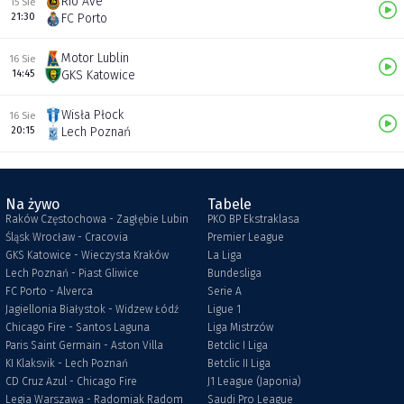
Rio Ave
15 Sie
21:30
FC Porto
Motor Lublin
16 Sie
14:45
GKS Katowice
Wisła Płock
16 Sie
20:15
Lech Poznań
Na żywo
Tabele
Raków Częstochowa - Zagłębie Lubin
PKO BP Ekstraklasa
Śląsk Wrocław - Cracovia
Premier League
GKS Katowice - Wieczysta Kraków
La Liga
Lech Poznań - Piast Gliwice
Bundesliga
FC Porto - Alverca
Serie A
Jagiellonia Białystok - Widzew Łódź
Ligue 1
Chicago Fire - Santos Laguna
Liga Mistrzów
Paris Saint Germain - Aston Villa
Betclic I Liga
KI Klaksvik - Lech Poznań
Betclic II Liga
CD Cruz Azul - Chicago Fire
J1 League (Japonia)
Legia Warszawa - Radomiak Radom
Saudi Pro League