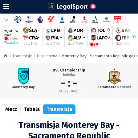
ŚLĄ
-
LPN
-
POR
-
TOL
0
SPA
-
Wyniki na
żywo
CRA
-
PIA
-
ALV
-
LAFC
0
FEY
-
22 live
Wszystkie
dziś 14:45
dziś 17:30
dziś 19:00
dziś 12:15
90'
Transmisje
Piłka nożna
Monterey Bay - Sacramento Republic gdzie
USL Championship
kolejka
- : -
Monterey Bay
Sacramento Republic
30.08.26 04:00
Mecz
Tabela
Transmisja
Transmisja Monterey Bay -
Sacramento Republic