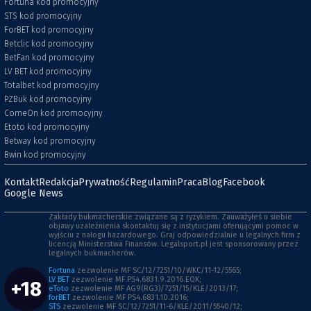
Fortuna kod promocyjny
STS kod promocyjny
ForBET kod promocyjny
Betclic kod promocyjny
BetFan kod promocyjny
LV BET kod promocyjny
Totalbet kod promocyjny
PZBuk kod promocyjny
ComeOn kod promocyjny
Etoto kod promocyjny
Betway kod promocyjny
Bwin kod promocyjny
Kontakt
Redakcja
Prywatność
Regulamin
Praca
Blog
Facebook
Google News
Zakłady bukmacherskie związane są z ryzykiem. Zauważyłeś u siebie
objawy uzależnienia skontaktuj się z instytucjami oferującymi pomoc w
wyjściu z nałogu hazardowego. Graj odpowiedzialnie u legalnych firm z
licencją Ministerstwa Finansów. Legalsport.pl jest sponsorowany przez
legalnych bukmacherów.
Fortuna
zezwolenie MF SC/12/7251/10/WKC/11-12/5565;
LV BET
zezwolenie MF PS4.6831.9.2016.EQK;
+18
eToto
zezwolenie MF AG9(RG3)/7251/15/KLE/2013/17;
forBET
zezwolenie MF PS4.6831.10.2016;
STS
zezwolenie MF SC/12/7251/11-6/KLE/2011/5540/12;