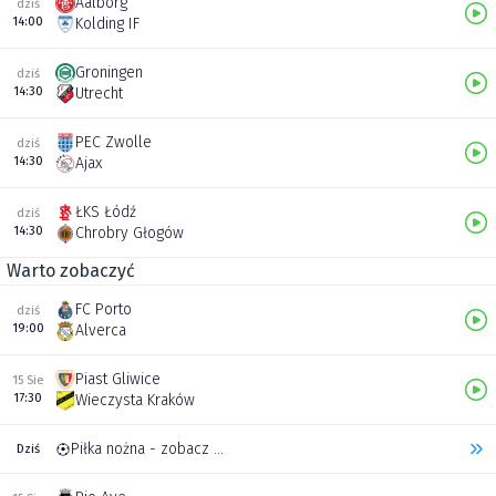
Aalborg
dziś
14:00
Kolding IF
Groningen
dziś
14:30
Utrecht
PEC Zwolle
dziś
14:30
Ajax
ŁKS Łódź
dziś
14:30
Chrobry Głogów
Warto zobaczyć
FC Porto
dziś
19:00
Alverca
Piast Gliwice
15 Sie
17:30
Wieczysta Kraków
Piłka nożna - zobacz inne transmisje
Dziś