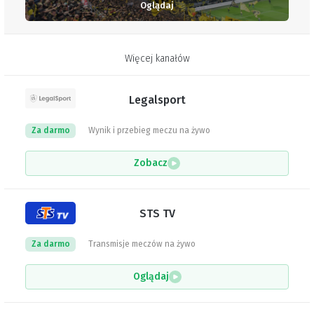
Oglądaj
Więcej kanałów
Legalsport
Za darmo
Wynik i przebieg meczu na żywo
Zobacz
STS TV
Za darmo
Transmisje meczów na żywo
Oglądaj