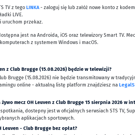
TS TV z tego
LINKA
- zaloguj się lub załóż nowe konto z kode
ładki LIVE.
 i uruchom przekaz.
dostępna jest na Androida, iOS oraz telewizory Smart TV. Me
 komputerach z systemem Windows i macOS.
n z Club Brugge (15.08.2026) będzie w telewizji?
ub Brugge (15.08.2026) nie będzie transmitowany w tradycyjn
amingu online - aktualną listę platform znajdziesz na
LegalS
 żywo mecz OH Leuven z Club Brugge 15 sierpnia 2026 w in
 spotkania, dostepny jest w oficjalnych serwsiach STS TV, Su
wybranych aplikacjach sportowych.
H Leuven - Club Brugge bez opłat?