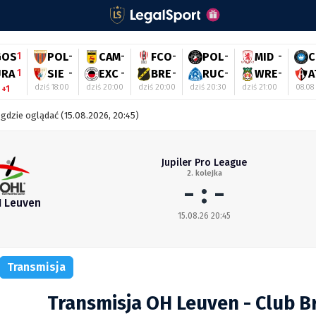
GOS
1
POL
-
CAM
-
FCO
-
POL
-
MID
-
C
URA
1
SIE
-
EXC
-
BRE
-
RUC
-
WRE
-
A
dziś 18:00
dziś 20:00
dziś 20:00
dziś 20:30
dziś 21:00
08.08
 +1
gdzie oglądać (15.08.2026, 20:45)
Jupiler Pro League
2. kolejka
- : -
 Leuven
15.08.26 20:45
Transmisja
Transmisja OH Leuven - Club B