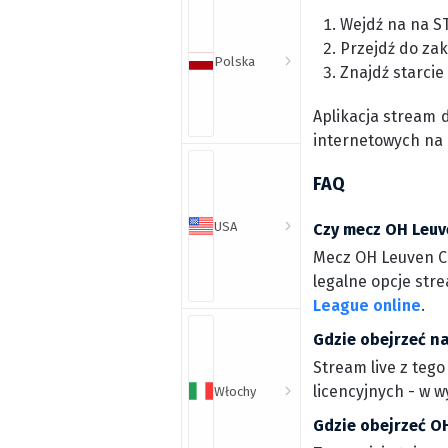
Wejdź na na S
Przejdź do zak
Polska
Znajdź starcie
Aplikacja stream 
internetowych na
FAQ
USA
Czy mecz OH Leuve
Mecz OH Leuven Cl
legalne opcje stre
League online
.
Gdzie obejrzeć na
Stream live z tego
licencyjnych - w 
Włochy
Gdzie obejrzeć O