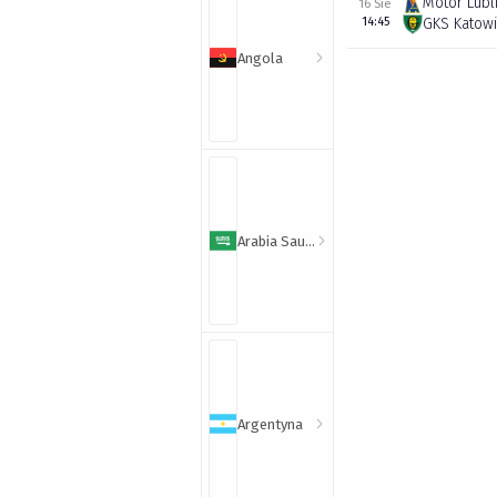
Motor Lubl
16 Sie
14:45
GKS Katow
Angola
Arabia Saudyjska
Argentyna