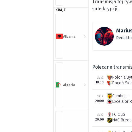
Transmisja tej ry
subskrypcji.
KRAJE
Marius
Albania
Redakto
Polecane transmis
Polonia By
dziś
18:00
Pogoń Sie
Algeria
Cambuur
dziś
20:00
Excelsior 
FC OSS
dziś
20:00
NAC Breda