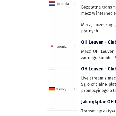
Holandia
Bezpłatna transm
mecz w internecie
Mecz, możesz ogl
płatnych.
OH Leuven - Clu
Japonia
Mecz OH Leuven z
żadnego kanału TV
OH Leuven - Club
Live stream z mec
Są o oficjalne pl
Niemcy
promocyjnego o t
Jak oglądać OH 
Transmisję aktywu