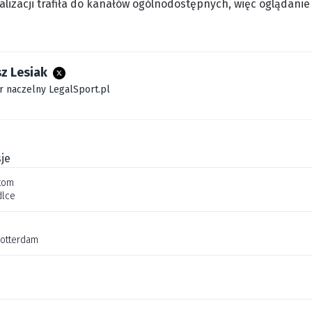
walizacji trafiła do kanałów ogólnodostępnych, więc oglądan
z Lesiak
r naczelny LegalSport.pl
je
tom
dlce
Rotterdam