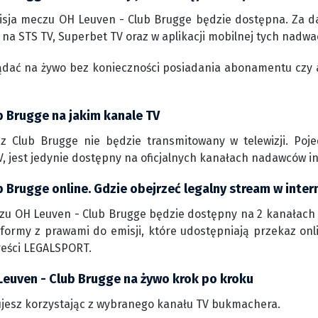
isja meczu OH Leuven - Club Brugge będzie dostępna. Za da
 na STS TV, Superbet TV oraz w aplikacji mobilnej tych nadwa
ądać na żywo bez konieczności posiadania abonamentu czy 
b Brugge na jakim kanale TV
 Club Brugge nie będzie transmitowany w telewizji. Poj
, jest jedynie dostępny na oficjalnych kanałach nadawców i
 Brugge online. Gdzie obejrzeć legalny stream w inter
zu OH Leuven - Club Brugge będzie dostępny na 2 kanałach 
atformy z prawami do emisji, które udostępniają przekaz onl
reści LEGALSPORT.
Leuven - Club Brugge na żywo krok po kroku
jesz korzystając z wybranego kanału TV bukmachera.