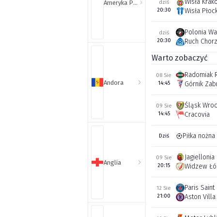
Wisła Krak
Ameryka Północna i Południowa
dziś
20:30
Wisła Płoc
Polonia W
dziś
20:30
Ruch Chor
Warto zobaczyć
Radomiak 
08 Sie
Andora
14:45
Górnik Zab
Śląsk Wro
09 Sie
14:45
Cracovia
Piłka nożna
Dziś
Jagiellonia
09 Sie
Anglia
20:15
Widzew Łó
Paris Sain
12 Sie
21:00
Aston Villa