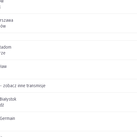
ów
k
arszawa
zów
Radom
rze
cław
 - zobacz inne transmisje
 Białystok
dź
t Germain