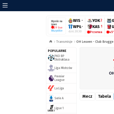
WIS
-
YOK
2
Wyniki na
żywo
WPŁ
-
KAS
1
29 live
Wszystkie
dziś 20:30
Przerwa
45'
Transmisje
OH Leuven - Club Brugge 
POPULARNE
PKO BP
Ekstraklasa
Liga Mistrzów
OH
Premier
League
La Liga
Mecz
Tabela
Serie A
Ligue 1