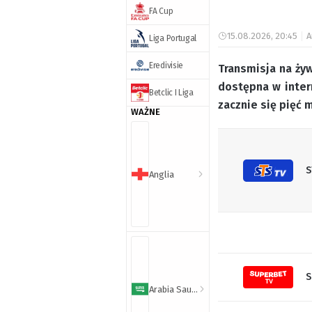
FA Cup
15.08.2026, 20:45
A
Liga Portugal
Eredivisie
Transmisja na ży
dostępna w inter
Betclic I Liga
zacznie się pięć 
WAŻNE
S
Anglia
S
Arabia Saudyjska