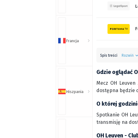
L
F
Francja
Spis treści
Rozwiń
Gdzie oglądać O
Mecz OH Leuven z
dostępna będzie o
Hiszpania
O której godzin
Spotkanie OH Leuv
transmisję na dos
OH Leuven - Clu