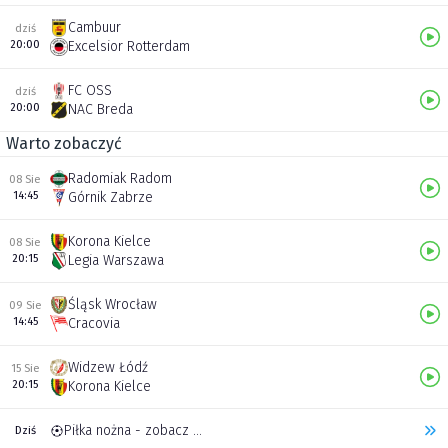
Cambuur
dziś
20:00
Excelsior Rotterdam
FC OSS
dziś
20:00
NAC Breda
Warto zobaczyć
Radomiak Radom
08 Sie
14:45
Górnik Zabrze
Korona Kielce
08 Sie
20:15
Legia Warszawa
Śląsk Wrocław
09 Sie
14:45
Cracovia
Widzew Łódź
15 Sie
20:15
Korona Kielce
Piłka nożna - zobacz inne transmisje
Dziś