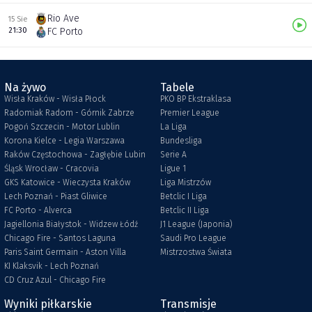
Rio Ave
15 Sie
21:30
FC Porto
Na żywo
Tabele
Wisła Kraków - Wisła Płock
PKO BP Ekstraklasa
Radomiak Radom - Górnik Zabrze
Premier League
Pogoń Szczecin - Motor Lublin
La Liga
Korona Kielce - Legia Warszawa
Bundesliga
Raków Częstochowa - Zagłębie Lubin
Serie A
Śląsk Wrocław - Cracovia
Ligue 1
GKS Katowice - Wieczysta Kraków
Liga Mistrzów
Lech Poznań - Piast Gliwice
Betclic I Liga
FC Porto - Alverca
Betclic II Liga
Jagiellonia Białystok - Widzew Łódź
J1 League (Japonia)
Chicago Fire - Santos Laguna
Saudi Pro League
Paris Saint Germain - Aston Villa
Mistrzostwa Świata
KI Klaksvik - Lech Poznań
CD Cruz Azul - Chicago Fire
Wyniki piłkarskie
Transmisje