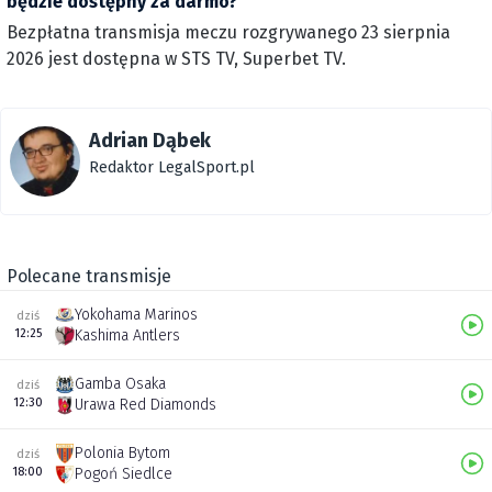
będzie dostępny za darmo?
Bezpłatna transmisja meczu rozgrywanego 23 sierpnia
2026 jest dostępna w STS TV, Superbet TV.
Adrian Dąbek
Redaktor LegalSport.pl
Polecane transmisje
Yokohama Marinos
dziś
12:25
Kashima Antlers
Gamba Osaka
dziś
12:30
Urawa Red Diamonds
Polonia Bytom
dziś
18:00
Pogoń Siedlce