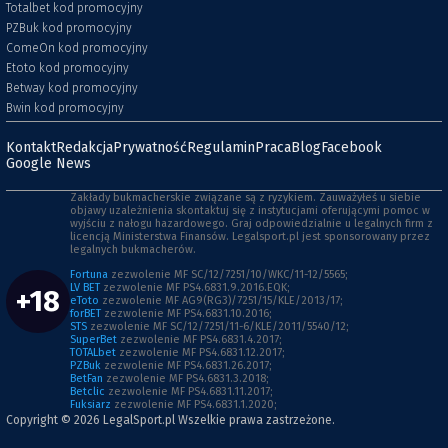
Totalbet kod promocyjny
PZBuk kod promocyjny
ComeOn kod promocyjny
Etoto kod promocyjny
Betway kod promocyjny
Bwin kod promocyjny
Kontakt
Redakcja
Prywatność
Regulamin
Praca
Blog
Facebook
Google News
Zakłady bukmacherskie związane są z ryzykiem. Zauważyłeś u siebie
objawy uzależnienia skontaktuj się z instytucjami oferującymi pomoc w
wyjściu z nałogu hazardowego. Graj odpowiedzialnie u legalnych firm z
licencją Ministerstwa Finansów. Legalsport.pl jest sponsorowany przez
legalnych bukmacherów.
Fortuna
zezwolenie MF SC/12/7251/10/WKC/11-12/5565;
LV BET
zezwolenie MF PS4.6831.9.2016.EQK;
+18
eToto
zezwolenie MF AG9(RG3)/7251/15/KLE/2013/17;
forBET
zezwolenie MF PS4.6831.10.2016;
STS
zezwolenie MF SC/12/7251/11-6/KLE/2011/5540/12;
SuperBet
zezwolenie MF PS4.6831.4.2017;
TOTALbet
zezwolenie MF PS4.6831.12.2017;
PZBuk
zezwolenie MF PS4.6831.26.2017;
BetFan
zezwolenie MF PS4.6831.3.2018;
Betclic
zezwolenie MF PS4.6831.11.2017;
Fuksiarz
zezwolenie MF PS4.6831.1.2020;
Copyright © 2026
LegalSport.pl
Wszelkie prawa zastrzeżone.