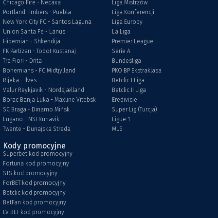
Chicago Fire - Necaxa
Liga Mistrzów
Portland Timbers - Puebla
Liga Konferencji
New York City FC - Santos Laguna
Liga Europy
Union Santa Fe - Lanus
La Liga
Hibernian - Shkendija
Premier League
FK Partizan - Toboł Kustanaj
Serie A
Tre Fiori - Drita
Bundesliga
Bohemians - FC Midtjylland
PKO BP Ekstraklasa
Rijeka - Ilves
Betclic I Liga
Valur Reykjavik - Nordsjælland
Betclic II Liga
Borac Banja Luka - Maxline Vitebsk
Eredivisie
SC Braga - Dinamo Mińsk
Super Lig (Turcja)
Lugano - NSI Runavik
Ligue 1
Twente - Dunajska Streda
MLS
Kody promocyjne
Superbet kod promocyjny
Fortuna kod promocyjny
STS kod promocyjny
ForBET kod promocyjny
Betclic kod promocyjny
BetFan kod promocyjny
LV BET kod promocyjny