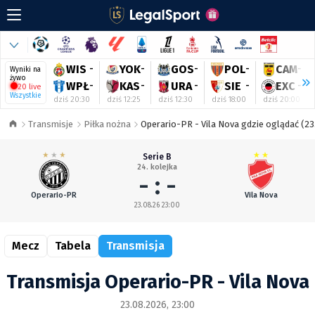
WIS
-
YOK
-
GOS
-
POL
-
CAM
-
Wyniki na
żywo
WPŁ
-
KAS
-
URA
-
SIE
-
EXC
-
20 live
Wszystkie
dziś 20:30
dziś 12:25
dziś 12:30
dziś 18:00
dziś 20:00
Transmisje
Piłka nożna
Operario-PR - Vila Nova gdzie oglądać (23
Serie B
24. kolejka
- : -
Operario-PR
Vila Nova
23.08.26 23:00
Mecz
Tabela
Transmisja
Transmisja Operario-PR - Vila Nova
23.08.2026, 23:00