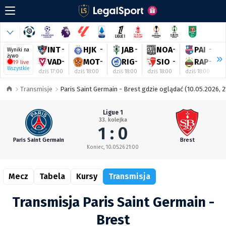
INT
-
HJK
-
JAB
-
NOA
-
PAI
-
Wyniki na
żywo
VAD
-
MOT
-
RIG
-
SIO
-
RAP
-
19 live
Wszystkie
dziś 17:00
dziś 18:00
dziś 18:00
dziś 18:00
dziś 18:00
d
Transmisje
Paris Saint Germain - Brest gdzie oglądać (10.05.2026, 2
Ligue 1
33. kolejka
1 : 0
Paris Saint Germain
Brest
Koniec, 10.05.26 21:00
Mecz
Tabela
Kursy
Transmisja
Transmisja Paris Saint Germain -
Brest