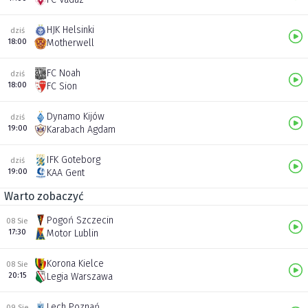
HJK Helsinki
dziś
18:00
Motherwell
FC Noah
dziś
18:00
FC Sion
Dynamo Kijów
dziś
19:00
Karabach Agdam
IFK Goteborg
dziś
19:00
KAA Gent
Warto zobaczyć
Pogoń Szczecin
08 Sie
17:30
Motor Lublin
Korona Kielce
08 Sie
20:15
Legia Warszawa
Lech Poznań
09 Sie