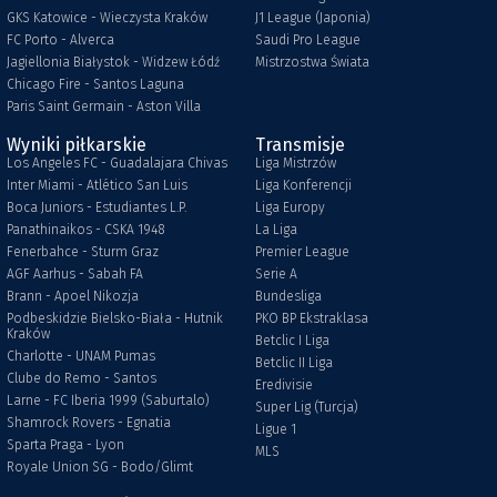
GKS Katowice - Wieczysta Kraków
J1 League (Japonia)
FC Porto - Alverca
Saudi Pro League
Jagiellonia Białystok - Widzew Łódź
Mistrzostwa Świata
Chicago Fire - Santos Laguna
Paris Saint Germain - Aston Villa
Wyniki piłkarskie
Transmisje
Los Angeles FC - Guadalajara Chivas
Liga Mistrzów
Inter Miami - Atlético San Luis
Liga Konferencji
Boca Juniors - Estudiantes L.P.
Liga Europy
Panathinaikos - CSKA 1948
La Liga
Fenerbahce - Sturm Graz
Premier League
AGF Aarhus - Sabah FA
Serie A
Brann - Apoel Nikozja
Bundesliga
Podbeskidzie Bielsko-Biała - Hutnik
PKO BP Ekstraklasa
Kraków
Betclic I Liga
Charlotte - UNAM Pumas
Betclic II Liga
Clube do Remo - Santos
Eredivisie
Larne - FC Iberia 1999 (Saburtalo)
Super Lig (Turcja)
Shamrock Rovers - Egnatia
Ligue 1
Sparta Praga - Lyon
MLS
Royale Union SG - Bodo/Glimt