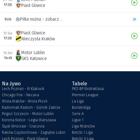
17:30
Piast Gliwice
Piłka nożna - zobacz inne transmisje
Dziś
Piast Gliwice
15 Sie
17:30
Wieczysta Kraków
Motor Lublin
16 Sie
14:45
GKS Katowice
Na żywo
Tabele
Lech Poznań - KI Klaksvik
PKO BP Ekstraklasa
Chicago Fire - Necaxa
Premier League
Wisła Kraków - Wisła Płock
La Liga
Radomiak Radom - Górnik Zabrze
Bundesliga
Pogoń Szczecin - Motor Lublin
Serie A
Korona Kielce - Legia Warszawa
Ligue 1
Śląsk Wrocław - Cracovia
Liga Mistrzów
Raków Częstochowa - Zagłębie Lubin
Betclic I Liga
Lech Poznań - Piast Gliwice
Betclic II Liga