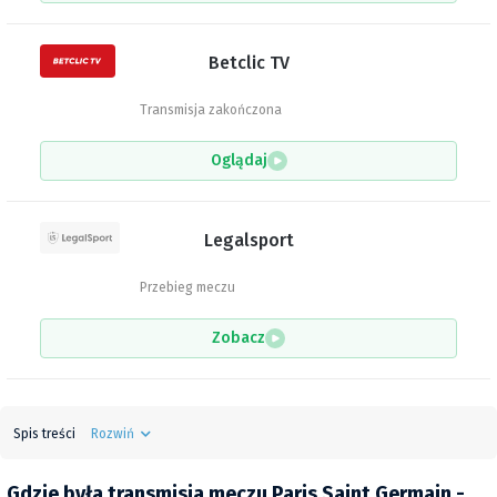
Betclic TV
Transmisja zakończona
Oglądaj
Legalsport
Przebieg meczu
Zobacz
Spis treści
Rozwiń
Gdzie była transmisja meczu Paris Saint Germain -