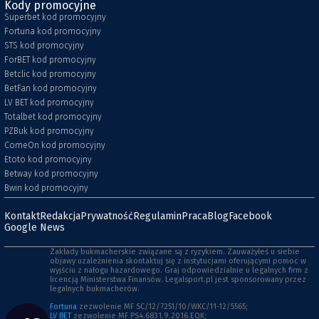
Kody promocyjne
Superbet kod promocyjny
Fortuna kod promocyjny
STS kod promocyjny
ForBET kod promocyjny
Betclic kod promocyjny
BetFan kod promocyjny
LV BET kod promocyjny
Totalbet kod promocyjny
PZBuk kod promocyjny
ComeOn kod promocyjny
Etoto kod promocyjny
Betway kod promocyjny
Bwin kod promocyjny
Kontakt
Redakcja
Prywatność
Regulamin
Praca
Blog
Facebook
Google News
Zakłady bukmacherskie związane są z ryzykiem. Zauważyłeś u siebie
objawy uzależnienia skontaktuj się z instytucjami oferującymi pomoc w
wyjściu z nałogu hazardowego. Graj odpowiedzialnie u legalnych firm z
licencją Ministerstwa Finansów. Legalsport.pl jest sponsorowany przez
legalnych bukmacherów.
Fortuna
zezwolenie MF SC/12/7251/10/WKC/11-12/5565;
LV BET
zezwolenie MF PS4.6831.9.2016.EQK;