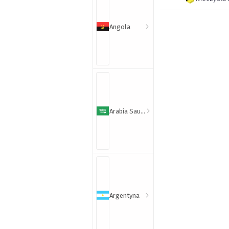
Angola
Arabia Saudyjska
Argentyna