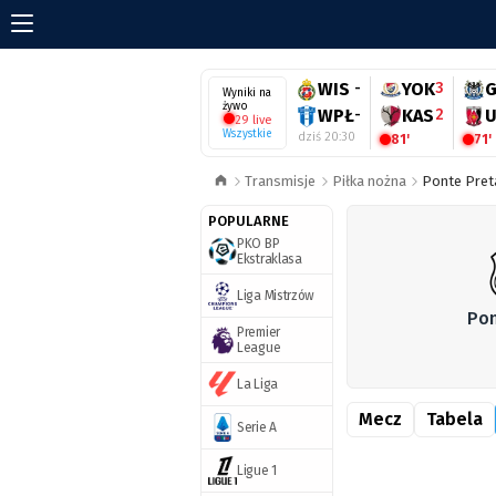
WIS
-
YOK
3
Wyniki na
żywo
WPŁ
-
KAS
2
U
29 live
Wszystkie
dziś 20:30
81'
71'
Transmisje
Piłka nożna
Ponte Preta
POPULARNE
PKO BP
Ekstraklasa
Liga Mistrzów
Pon
Premier
League
La Liga
Mecz
Tabela
Serie A
Ligue 1