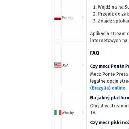
Wejdź na na S
Przejdź do zak
Polska
Znajdź sptoka
Aplikacja stream 
internetowych na
FAQ
USA
Czy mecz Ponte Pr
Mecz Ponte Preta 
legalne opcje stre
(Brazylia) online
.
Na jakiej platfor
Oficjalny streamin
TV.
Włochy
Czy mecz piłki no