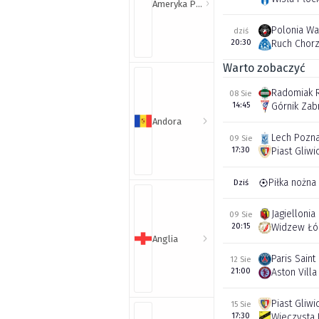
Ameryka Północna i Południowa
Polonia W
dziś
20:30
Ruch Chor
Warto zobaczyć
Radomiak 
08 Sie
14:45
Górnik Zab
Andora
Lech Pozn
09 Sie
17:30
Piast Gliwi
Piłka nożna
Dziś
Jagiellonia
09 Sie
20:15
Widzew Łó
Anglia
Paris Sain
12 Sie
21:00
Aston Villa
Piast Gliwi
15 Sie
17:30
Wieczysta