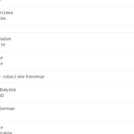
arszawa
zów
Radom
rze
ań
ce
 - zobacz inne transmisje
 Białystok
dź
t Germain
ce
 Kraków