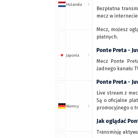
Holandia
Bezpłatna transm
mecz w internecie
Mecz, możesz ogl
płatnych.
Ponte Preta - Ju
Japonia
Mecz Ponte Preta
żadnego kanału TV
Ponte Preta - Ju
Live stream z mec
Są o oficjalne pl
Niemcy
promocyjnego o t
Jak oglądać Pon
Transmisję aktywu