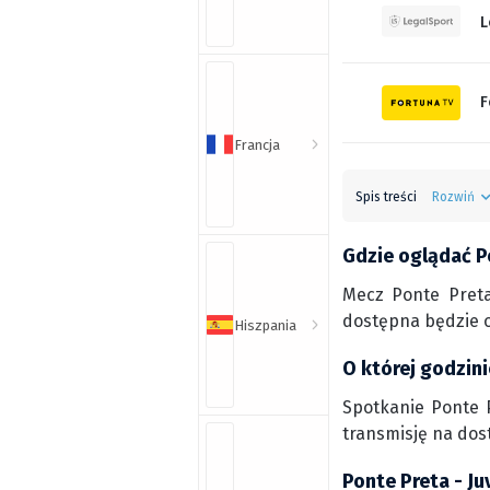
L
F
Francja
Spis treści
Rozwiń
Gdzie oglądać P
Mecz Ponte Preta
dostępna będzie o
Hiszpania
O której godzin
Spotkanie Ponte P
transmisję na dos
Ponte Preta - J