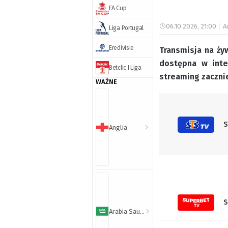
FA Cup
06.10.2026, 21:00
A
Liga Portugal
Eredivisie
Transmisja na żyw
dostępna w inte
Betclic I Liga
streaming zacznie
WAŻNE
S
Anglia
S
Arabia Saudyjska