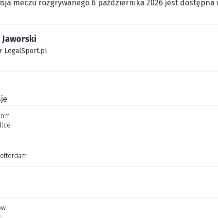
sja meczu rozgrywanego 6 października 2026 jest dostępna w
 Jaworski
r LegalSport.pl
je
tom
dlce
Rotterdam
ów
k