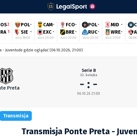
GOS
2
POL
-
CAM
-
FCO
-
POL
-
MID
-
C
RA
1
SIE
-
EXC
-
BRE
-
RUC
-
WRE
-
A
dziś 18:00
dziś 20:00
dziś 20:00
dziś 20:30
dziś 21:00
08.08
 - Juventude gdzie oglądać (06.10.2026, 21:00)
Serie B
32. kolejka
- : -
te Preta
06.10.26 21:00
Transmisja
Transmisja Ponte Preta - Juve