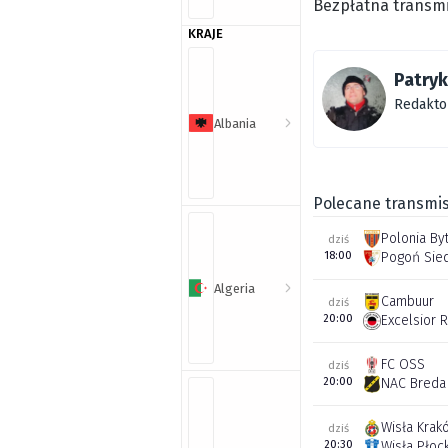
Bezpłatna transmi
KRAJE
Patryk
Redakto
Albania
Polecane transmis
Polonia By
dziś
18:00
Pogoń Sie
Algeria
Cambuur
dziś
20:00
Excelsior 
FC OSS
dziś
20:00
NAC Breda
Wisła Krak
dziś
20:30
Wisła Płoc