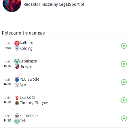
Redaktor naczelny LegalSport.pl
Polecane transmisje
Aalborg
dziś
14:00
Kolding IF
Groningen
dziś
14:30
Utrecht
PEC Zwolle
dziś
14:30
Ajax
ŁKS Łódź
dziś
14:30
Chrobry Głogów
Kilmarnock
dziś
14:30
Celtic