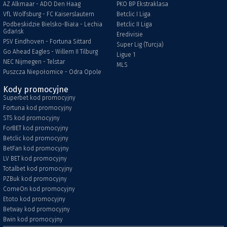
AZ Alkmaar - ADO Den Haag
PKO BP Ekstraklasa
VfL Wolfsburg - FC Kaiserslautern
Betclic I Liga
Podbeskidzie Bielsko-Biała - Lechia
Betclic II Liga
Gdańsk
Eredivisie
PSV Eindhoven - Fortuna Sittard
Super Lig (Turcja)
Go Ahead Eagles - Willem II Tilburg
Ligue 1
NEC Nijmegen - Telstar
MLS
Puszcza Niepołomice - Odra Opole
Kody promocyjne
Superbet kod promocyjny
Fortuna kod promocyjny
STS kod promocyjny
ForBET kod promocyjny
Betclic kod promocyjny
BetFan kod promocyjny
LV BET kod promocyjny
Totalbet kod promocyjny
PZBuk kod promocyjny
ComeOn kod promocyjny
Etoto kod promocyjny
Betway kod promocyjny
Bwin kod promocyjny