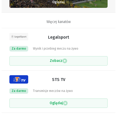
Oglądaj
Więcej kanałów
Legalsport
Za darmo
Wynik i przebieg meczu na żywo
Zobacz
STS TV
Za darmo
Transmisje meczów na żywo
Oglądaj