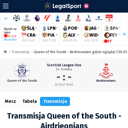
ŚLĄ
-
LPN
-
POR
-
JAG
-
SPA
0
Wyniki na
żywo
CRA
-
PIA
-
ALV
-
WID
-
FEY
1
50 live
Wszystkie
dziś 14:45
dziś 17:30
dziś 19:00
dziś 20:15
d
83'
Transmisje
Queen of the South - Airdrieonians gdzie oglądać (30.01.
Scottish League One
24. kolejka
- : -
Queen of the South
Airdrieonians
30.01.27 16:00
Mecz
Tabela
Transmisja
Transmisja Queen of the South -
Airdrieonians