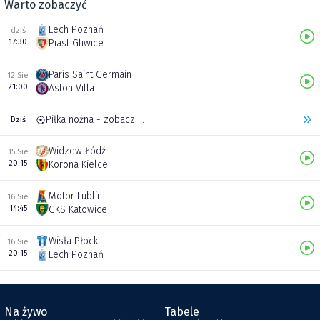
Warto zobaczyć
Lech Poznań
dziś
17:30
Piast Gliwice
Paris Saint Germain
12 Sie
21:00
Aston Villa
Piłka nożna - zobacz inne transmisje
Dziś
Widzew Łódź
15 Sie
20:15
Korona Kielce
Motor Lublin
16 Sie
14:45
GKS Katowice
Wisła Płock
16 Sie
20:15
Lech Poznań
Na żywo
Tabele