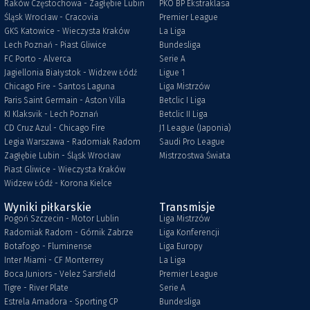
Raków Częstochowa - Zagłębie Lubin
PKO BP Ekstraklasa
Śląsk Wrocław - Cracovia
Premier League
GKS Katowice - Wieczysta Kraków
La Liga
Lech Poznań - Piast Gliwice
Bundesliga
FC Porto - Alverca
Serie A
Jagiellonia Białystok - Widzew Łódź
Ligue 1
Chicago Fire - Santos Laguna
Liga Mistrzów
Paris Saint Germain - Aston Villa
Betclic I Liga
KI Klaksvik - Lech Poznań
Betclic II Liga
CD Cruz Azul - Chicago Fire
J1 League (Japonia)
Legia Warszawa - Radomiak Radom
Saudi Pro League
Zagłębie Lubin - Śląsk Wrocław
Mistrzostwa Świata
Piast Gliwice - Wieczysta Kraków
Widzew Łódź - Korona Kielce
Wyniki piłkarskie
Transmisje
Pogoń Szczecin - Motor Lublin
Liga Mistrzów
Radomiak Radom - Górnik Zabrze
Liga Konferencji
Botafogo - Fluminense
Liga Europy
Inter Miami - CF Monterrey
La Liga
Boca Juniors - Velez Sarsfield
Premier League
Tigre - River Plate
Serie A
Estrela Amadora - Sporting CP
Bundesliga