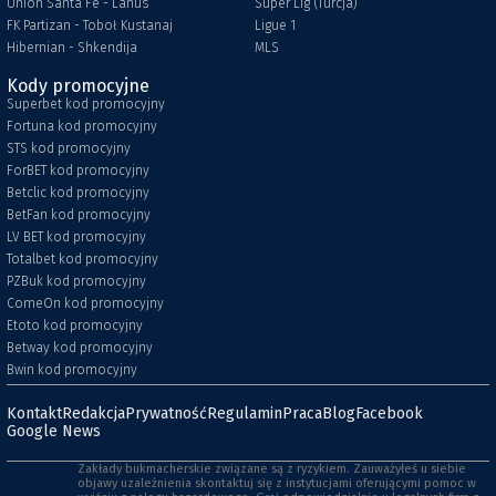
Union Santa Fe - Lanus
Super Lig (Turcja)
FK Partizan - Toboł Kustanaj
Ligue 1
Hibernian - Shkendija
MLS
Kody promocyjne
Superbet kod promocyjny
Fortuna kod promocyjny
STS kod promocyjny
ForBET kod promocyjny
Betclic kod promocyjny
BetFan kod promocyjny
LV BET kod promocyjny
Totalbet kod promocyjny
PZBuk kod promocyjny
ComeOn kod promocyjny
Etoto kod promocyjny
Betway kod promocyjny
Bwin kod promocyjny
Kontakt
Redakcja
Prywatność
Regulamin
Praca
Blog
Facebook
Google News
Zakłady bukmacherskie związane są z ryzykiem. Zauważyłeś u siebie
objawy uzależnienia skontaktuj się z instytucjami oferującymi pomoc w