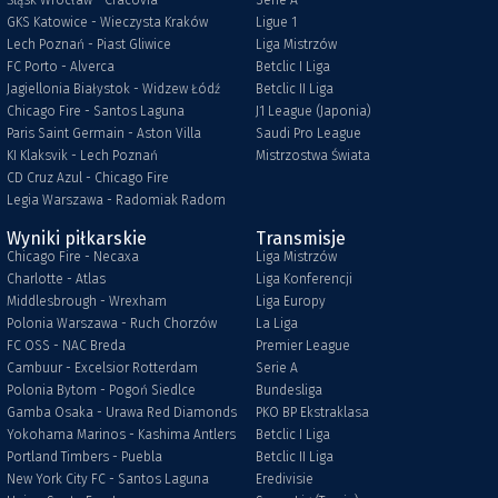
Śląsk Wrocław - Cracovia
Serie A
GKS Katowice - Wieczysta Kraków
Ligue 1
Lech Poznań - Piast Gliwice
Liga Mistrzów
FC Porto - Alverca
Betclic I Liga
Jagiellonia Białystok - Widzew Łódź
Betclic II Liga
Chicago Fire - Santos Laguna
J1 League (Japonia)
Paris Saint Germain - Aston Villa
Saudi Pro League
KI Klaksvik - Lech Poznań
Mistrzostwa Świata
CD Cruz Azul - Chicago Fire
Legia Warszawa - Radomiak Radom
Wyniki piłkarskie
Transmisje
Chicago Fire - Necaxa
Liga Mistrzów
Charlotte - Atlas
Liga Konferencji
Middlesbrough - Wrexham
Liga Europy
Polonia Warszawa - Ruch Chorzów
La Liga
FC OSS - NAC Breda
Premier League
Cambuur - Excelsior Rotterdam
Serie A
Polonia Bytom - Pogoń Siedlce
Bundesliga
Gamba Osaka - Urawa Red Diamonds
PKO BP Ekstraklasa
Yokohama Marinos - Kashima Antlers
Betclic I Liga
Portland Timbers - Puebla
Betclic II Liga
New York City FC - Santos Laguna
Eredivisie