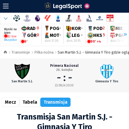
RAD
0
POG
-
KOR
-
POD
2
MIE
-
Wyniki na
żywo
GÓR
0
MOT
-
LEG
-
HKS
5
PGM
-
82 live
Wszystkie
dziś 17:30
dziś 20:15
dziś 15:30
6'
90' +4
Transmisje
Piłka nożna
San Martin S.J. - Gimnasia Y Tiro gdzie og
Primera Nacional
26. kolejka
- : -
San Martin S.J.
Gimnasia Y Tiro
22.08.26 20:30
Mecz
Tabela
Transmisja
Transmisja San Martin S.J. -
Gimnasia Y Tiro