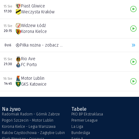
Piast Gliwice
15 Sie
17:30
Wieczysta Kraków
Widzew Łódź
15 Sie
20:15
Korona Kielce
Piłka nożna - zobacz inne transmisje
Dziś
Rio Ave
15 Sie
21:30
FC Porto
Motor Lublin
16 Sie
14:45
GKS Katowice
Na żywo
Tabele
Radomiak Radom - Górnik Zabrze
PKO BP Ekstraklasa
Pogoń Szczecin - Motor Lublin
Premier League
Korona Kielce - Legia Warszawa
La Liga
Raków Częstochowa - Zagłębie Lubin
Bundesliga