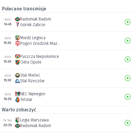
Polecane transmisje
Radomiak Radom
dziś
14:45
Górnik Zabrze
Miedź Legnica
dziś
15:30
Pogoń Grodzisk Mazowiecki
Puszcza Niepołomice
dziś
15:30
Odra Opole
Stal Mielec
dziś
15:30
Stal Rzeszów
NEC Nijmegen
dziś
16:30
Telstar
Warto zobaczyć
Legia Warszawa
14 Sie
20:30
Radomiak Radom