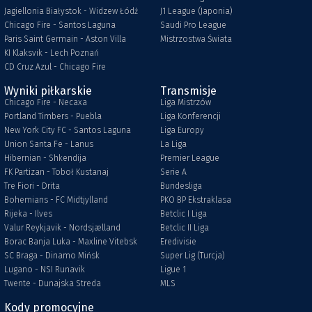
Jagiellonia Białystok - Widzew Łódź
J1 League (Japonia)
Chicago Fire - Santos Laguna
Saudi Pro League
Paris Saint Germain - Aston Villa
Mistrzostwa Świata
KI Klaksvik - Lech Poznań
CD Cruz Azul - Chicago Fire
Wyniki piłkarskie
Transmisje
Chicago Fire - Necaxa
Liga Mistrzów
Portland Timbers - Puebla
Liga Konferencji
New York City FC - Santos Laguna
Liga Europy
Union Santa Fe - Lanus
La Liga
Hibernian - Shkendija
Premier League
FK Partizan - Toboł Kustanaj
Serie A
Tre Fiori - Drita
Bundesliga
Bohemians - FC Midtjylland
PKO BP Ekstraklasa
Rijeka - Ilves
Betclic I Liga
Valur Reykjavik - Nordsjælland
Betclic II Liga
Borac Banja Luka - Maxline Vitebsk
Eredivisie
SC Braga - Dinamo Mińsk
Super Lig (Turcja)
Lugano - NSI Runavik
Ligue 1
Twente - Dunajska Streda
MLS
Kody promocyjne