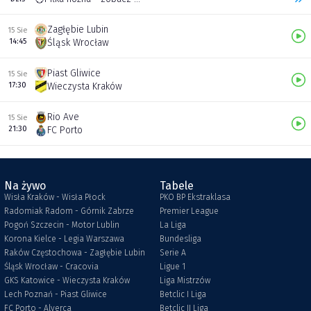
Zagłębie Lubin
15 Sie
14:45
Śląsk Wrocław
Piast Gliwice
15 Sie
17:30
Wieczysta Kraków
Rio Ave
15 Sie
21:30
FC Porto
Na żywo
Tabele
Wisła Kraków - Wisła Płock
PKO BP Ekstraklasa
Radomiak Radom - Górnik Zabrze
Premier League
Pogoń Szczecin - Motor Lublin
La Liga
Korona Kielce - Legia Warszawa
Bundesliga
Raków Częstochowa - Zagłębie Lubin
Serie A
Śląsk Wrocław - Cracovia
Ligue 1
GKS Katowice - Wieczysta Kraków
Liga Mistrzów
Lech Poznań - Piast Gliwice
Betclic I Liga
FC Porto - Alverca
Betclic II Liga