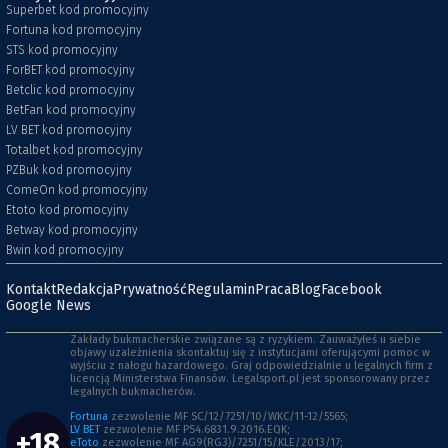
Superbet kod promocyjny
Fortuna kod promocyjny
STS kod promocyjny
ForBET kod promocyjny
Betclic kod promocyjny
BetFan kod promocyjny
LV BET kod promocyjny
Totalbet kod promocyjny
PZBuk kod promocyjny
ComeOn kod promocyjny
Etoto kod promocyjny
Betway kod promocyjny
Bwin kod promocyjny
Kontakt
Redakcja
Prywatność
Regulamin
Praca
Blog
Facebook
Google News
Zakłady bukmacherskie związane są z ryzykiem. Zauważyłeś u siebie
objawy uzależnienia skontaktuj się z instytucjami oferującymi pomoc w
wyjściu z nałogu hazardowego. Graj odpowiedzialnie u legalnych firm z
licencją Ministerstwa Finansów. Legalsport.pl jest sponsorowany przez
legalnych bukmacherów.
Fortuna
zezwolenie MF SC/12/7251/10/WKC/11-12/5565;
LV BET
zezwolenie MF PS4.6831.9.2016.EQK;
+18
eToto
zezwolenie MF AG9(RG3)/7251/15/KLE/2013/17;