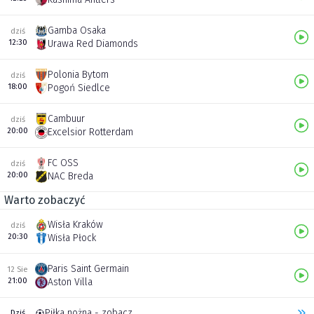
Gamba Osaka
dziś
12:30
Urawa Red Diamonds
Polonia Bytom
dziś
18:00
Pogoń Siedlce
Cambuur
dziś
20:00
Excelsior Rotterdam
FC OSS
dziś
20:00
NAC Breda
Warto zobaczyć
Wisła Kraków
dziś
20:30
Wisła Płock
Paris Saint Germain
12 Sie
21:00
Aston Villa
Piłka nożna - zobacz inne transmisje
Dziś