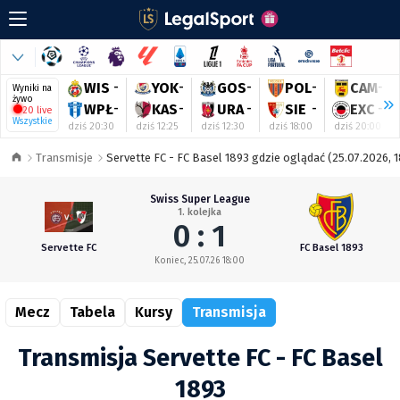
WIS
-
YOK
-
GOS
-
POL
-
CAM
-
Wyniki na
żywo
WPŁ
-
KAS
-
URA
-
SIE
-
EXC
-
20 live
Wszystkie
dziś 20:30
dziś 12:25
dziś 12:30
dziś 18:00
dziś 20:00
Transmisje
Servette FC - FC Basel 1893 gdzie oglądać (25.07.2026, 
Swiss Super League
1. kolejka
0 : 1
Servette FC
FC Basel 1893
Koniec, 25.07.26 18:00
Mecz
Tabela
Kursy
Transmisja
Transmisja Servette FC - FC Basel
1893