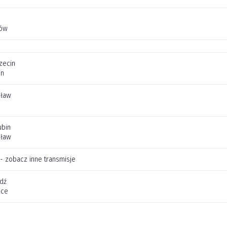
c
zów
zecin
in
cław
ubin
cław
 - zobacz inne transmisje
dź
lce