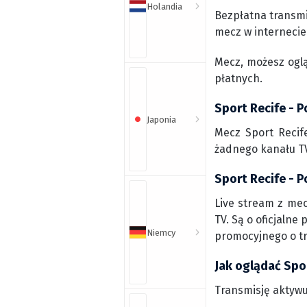
Holandia
Bezpłatna transmi
mecz w internecie
Mecz, możesz ogl
płatnych.
Sport Recife - P
Japonia
Mecz Sport Recif
żadnego kanału TV
Sport Recife - P
Live stream z mec
TV. Są o oficjalne
Niemcy
promocyjnego o t
Jak oglądać Spor
Transmisję aktywu