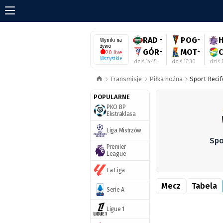
RAD
-
POG
-
H
Wyniki na
żywo
GÓR
-
MOT
-
C
20 live
Wszystkie
dziś 14:45
dziś 17:30
dziś 1
Transmisje
Piłka nożna
Sport Recif
POPULARNE
PKO BP
Ekstraklasa
Liga Mistrzów
Spo
Premier
League
La Liga
Mecz
Tabela
Serie A
Ligue 1