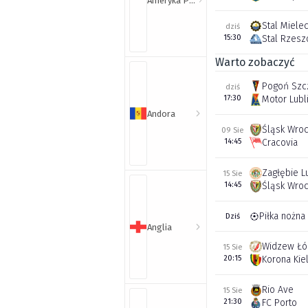
Ameryka Północna i Południowa
Stal Miele
dziś
15:30
Stal Rzes
Warto zobaczyć
Pogoń Szc
dziś
17:30
Motor Lubl
Andora
Śląsk Wro
09 Sie
14:45
Cracovia
Zagłębie L
15 Sie
14:45
Śląsk Wro
Piłka nożna
Dziś
Anglia
Widzew Łó
15 Sie
20:15
Korona Kie
Rio Ave
15 Sie
21:30
FC Porto