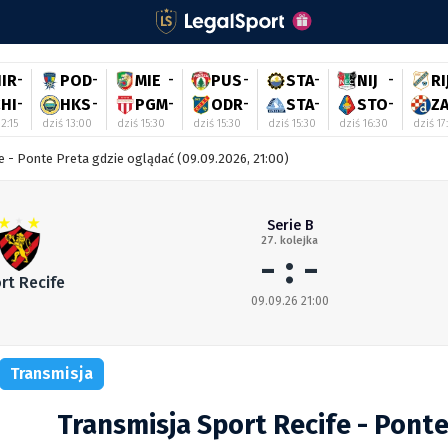
IR
-
POD
-
MIE
-
PUS
-
STA
-
NIJ
-
RI
HI
-
HKS
-
PGM
-
ODR
-
STA
-
STO
-
Z
2:15
dziś 13:00
dziś 15:30
dziś 15:30
dziś 15:30
dziś 16:30
dziś 17
e - Ponte Preta gdzie oglądać (09.09.2026, 21:00)
Serie B
27. kolejka
- : -
rt Recife
09.09.26 21:00
Transmisja
Transmisja Sport Recife - Ponte