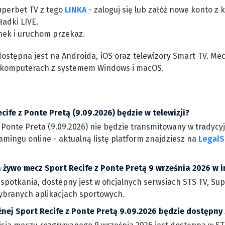
uperbet TV z tego
LINKA
- zaloguj się lub załóż nowe konto 
ładki LIVE.
nek i uruchom przekaz.
dostępna jest na Androida, iOS oraz telewizory Smart TV. Me
 komputerach z systemem Windows i macOS.
cife z Ponte Pretą (9.09.2026) będzie w telewizji?
Ponte Preta (9.09.2026) nie będzie transmitowany w tradycyj
amingu online - aktualną listę platform znajdziesz na
LegalS
 żywo mecz Sport Recife z Ponte Pretą 9 września 2026 w i
 spotkania, dostepny jest w oficjalnych serwsiach STS TV, Su
wybranych aplikacjach sportowych.
żnej Sport Recife z Ponte Pretą 9.09.2026 będzie dostępny