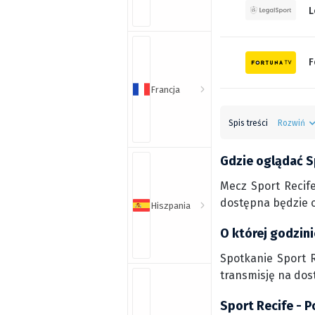
L
F
Francja
Spis treści
Rozwiń
Gdzie oglądać S
Mecz Sport Recif
dostępna będzie o
Hiszpania
O której godzin
Spotkanie Sport R
transmisję na dos
Sport Recife - 