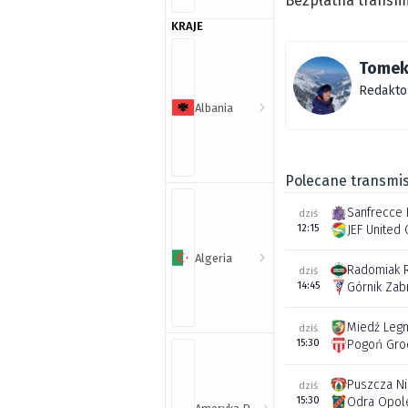
Bezpłatna transmi
KRAJE
Tomek
Redakto
Albania
Polecane transmis
Sanfrecce 
dziś
12:15
JEF United 
Algeria
Radomiak 
dziś
14:45
Górnik Zab
Miedź Legn
dziś
15:30
Pogoń Gro
Puszcza N
dziś
15:30
Odra Opol