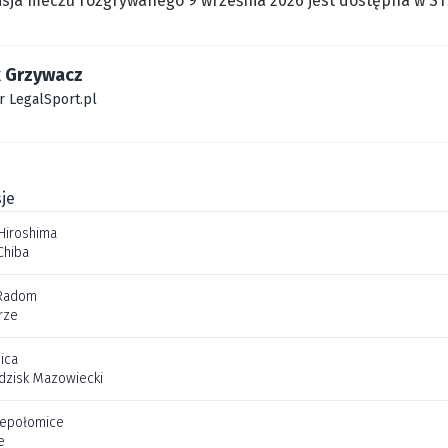
sja meczu rozgrywanego 9 września 2026 jest dostępna w STS
 Grzywacz
r LegalSport.pl
je
Hiroshima
Chiba
Radom
rze
ica
dzisk Mazowiecki
iepołomice
e