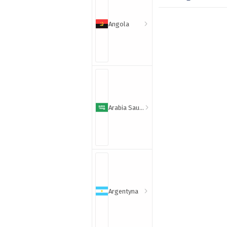
Angola
Arabia Saudyjska
Argentyna