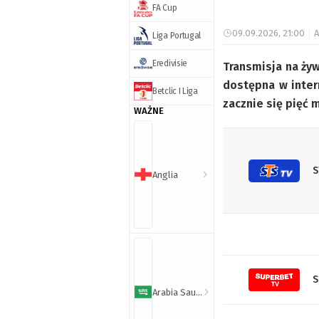
FA Cup
09.09.2026, 21:00
A
Liga Portugal
Eredivisie
Transmisja na żyw
dostępna w inter
Betclic I Liga
zacznie się pięć 
WAŻNE
S
Anglia
S
Arabia Saudyjska