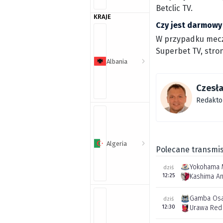
Betclic TV.
KRAJE
Czy jest darmowy
W przypadku meczu 
Superbet TV, stroni
Albania
Czesła
Redakto
Algeria
Polecane transmis
Yokohama 
dziś
12:25
Kashima An
Gamba Os
dziś
12:30
Urawa Red