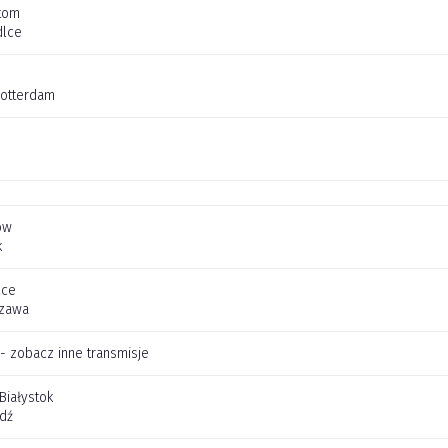
tom
dlce
Rotterdam
ów
k
lce
szawa
 - zobacz inne transmisje
 Białystok
dź