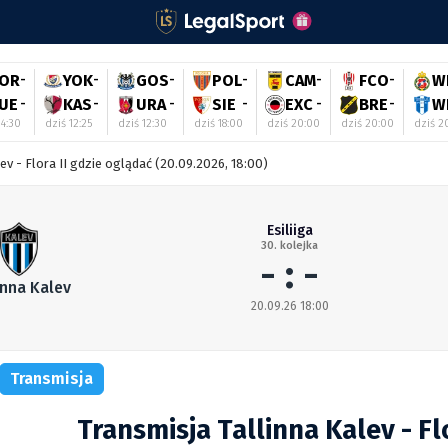
OR
-
YOK
-
GOS
-
POL
-
CAM
-
FCO
-
W
UE
-
KAS
-
URA
-
SIE
-
EXC
-
BRE
-
W
04:30
dziś 12:25
dziś 12:30
dziś 18:00
dziś 20:00
dziś 20:00
dziś 2
lev - Flora II gdzie oglądać (20.09.2026, 18:00)
Esiliiga
30. kolejka
- : -
inna Kalev
20.09.26 18:00
Transmisja
Transmisja Tallinna Kalev - Flo