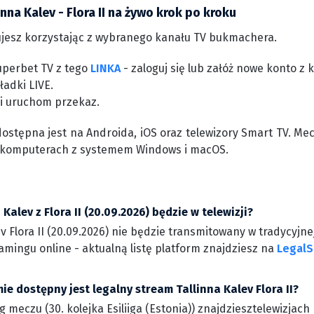
inna Kalev - Flora II na żywo krok po kroku
jesz korzystając z wybranego kanału TV bukmachera.
uperbet TV z tego
LINKA
- zaloguj się lub załóż nowe konto 
ładki LIVE.
 i uruchom przekaz.
dostępna jest na Androida, iOS oraz telewizory Smart TV. Me
 komputerach z systemem Windows i macOS.
Kalev z Flora II (20.09.2026) będzie w telewizji?
v Flora II (20.09.2026) nie będzie transmitowany w tradycyjne
amingu online - aktualną listę platform znajdziesz na
LegalS
mie dostępny jest legalny stream Tallinna Kalev Flora II?
g meczu (30. kolejka Esiliiga (Estonia)) znajdziesztelewizja