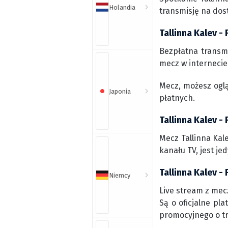
Holandia
transmisję na dos
Tallinna Kalev -
Bezpłatna transmi
mecz w internecie 
Mecz, możesz ogl
Japonia
płatnych.
Tallinna Kalev - 
Mecz Tallinna Kal
kanału TV, jest j
Tallinna Kalev - 
Niemcy
Live stream z mecz
Są o oficjalne pl
promocyjnego o t