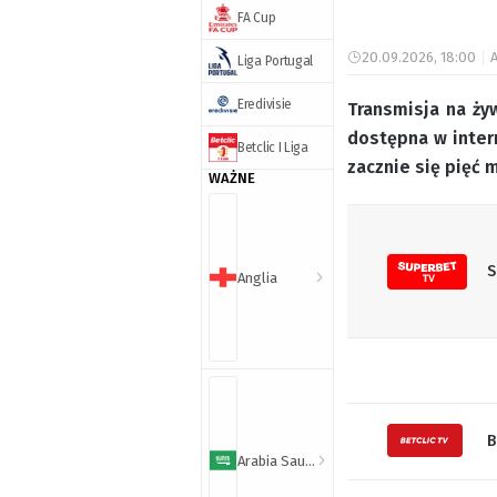
FA Cup
20.09.2026, 18:00
A
Liga Portugal
Eredivisie
Transmisja na żyw
dostępna w inter
Betclic I Liga
zacznie się pięć 
WAŻNE
S
Anglia
B
Arabia Saudyjska