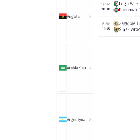
Legia War
14 Sie
20:30
Radomiak 
Angola
Zagłębie L
15 Sie
14:45
Śląsk Wro
Arabia Saudyjska
Argentyna