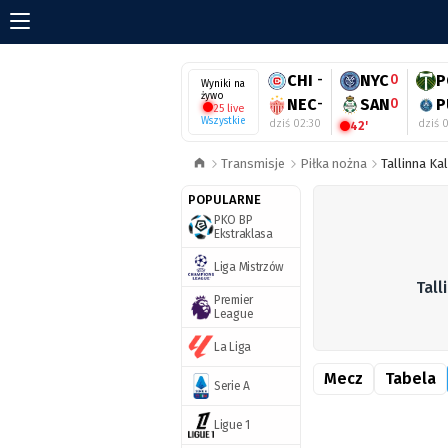
CHI
-
NYC
0
P
Wyniki na
żywo
NEC
-
SAN
0
P
25 live
Wszystkie
dziś 02:30
dziś 
42'
Transmisje
Piłka nożna
Tallinna Ka
POPULARNE
PKO BP
Ekstraklasa
Liga Mistrzów
Tall
Premier
League
La Liga
Mecz
Tabela
Serie A
Ligue 1