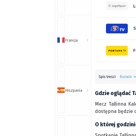
L
S
Francja
F
Spis treści
Rozwiń
Hiszpania
Gdzie oglądać Ta
Mecz Tallinna Kal
dostępna będzie o
O której godzini
Spotkanie Tallinna