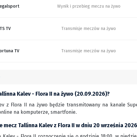
egalsport
Wynik i przebieg meczu na żywo
TS TV
Transmisje meczów na żywo
ortuna TV
Transmisje meczów na żywo
llinna Kalev - Flora II na żywo (20.09.2026)?
ev z Flora II na żywo będzie transmitowany na kanale Super
nline na komputerze, smartfonie.
e mecz Tallinna Kalev z Flora II w dniu 20 września 202
 Kalev - Flora II rozpoczenie się o godzinie 18:00, w niedzie