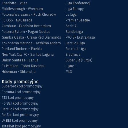
Charlotte - Atlas
Liga Konferencji
Middlesbrough - Wrexham
Liga Europy
Polonia Warszawa - Ruch Chorzów
La Liga
FC OSS - NAC Breda
Premier League
Cambuur - Excelsior Rotterdam
Serie A
Polonia Bytom - Pogoń Siedlce
Bundesliga
Gamba Osaka - Urawa Red Diamonds
PKO BP Ekstraklasa
Yokohama Marinos - Kashima Antlers
Betclic I Liga
Portland Timbers - Puebla
Betclic II Liga
New York City FC - Santos Laguna
Eredivisie
Union Santa Fe - Lanus
Super Lig (Turcja)
FK Partizan - Toboł Kustanaj
Ligue 1
Hibernian - Shkendija
MLS
Kody promocyjne
Superbet kod promocyjny
Fortuna kod promocyjny
STS kod promocyjny
ForBET kod promocyjny
Betclic kod promocyjny
BetFan kod promocyjny
LV BET kod promocyjny
Totalbet kod promocyjny