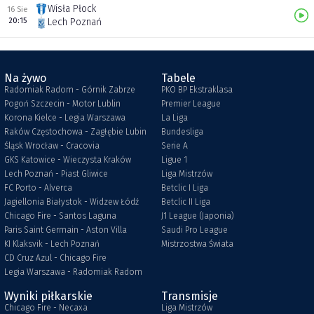
Wisła Płock
16 Sie
20:15
Lech Poznań
Na żywo
Tabele
Radomiak Radom - Górnik Zabrze
PKO BP Ekstraklasa
Pogoń Szczecin - Motor Lublin
Premier League
Korona Kielce - Legia Warszawa
La Liga
Raków Częstochowa - Zagłębie Lubin
Bundesliga
Śląsk Wrocław - Cracovia
Serie A
GKS Katowice - Wieczysta Kraków
Ligue 1
Lech Poznań - Piast Gliwice
Liga Mistrzów
FC Porto - Alverca
Betclic I Liga
Jagiellonia Białystok - Widzew Łódź
Betclic II Liga
Chicago Fire - Santos Laguna
J1 League (Japonia)
Paris Saint Germain - Aston Villa
Saudi Pro League
KI Klaksvik - Lech Poznań
Mistrzostwa Świata
CD Cruz Azul - Chicago Fire
Legia Warszawa - Radomiak Radom
Wyniki piłkarskie
Transmisje
Chicago Fire - Necaxa
Liga Mistrzów