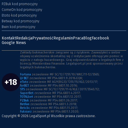
PZBuk kod promocyjny
ComeOn kod promocyjny
Etoto kod promocyjny
Betway kod promocyjny
Bwin kod promocyjny
Kontakt
Redakcja
Prywatność
Regulamin
Praca
Blog
Facebook
Google News
Zakłady bukmacherskie związane są z ryzykiem. Zauważyłeś u siebie
objawy uzależnienia skontaktuj się z instytucjami oferującymi pomoc w
wyjściu z nałogu hazardowego. Graj odpowiedzialnie u legalnych firm z
licencją Ministerstwa Finansów. Legalsport.pl jest sponsorowany przez
legalnych bukmacherów.
Fortuna
zezwolenie MF SC/12/7251/10/WKC/11-12/5565;
LV BET
zezwolenie MF PS4.6831.9.2016.EQK;
+18
eToto
zezwolenie MF AG9(RG3)/7251/15/KLE/2013/17;
forBET
zezwolenie MF PS4.6831.10.2016;
STS
zezwolenie MF SC/12/7251/11-6/KLE/2011/5540/12;
SuperBet
zezwolenie MF PS4.6831.4.2017;
TOTALbet
zezwolenie MF PS4.6831.12.2017;
PZBuk
zezwolenie MF PS4.6831.26.2017;
BetFan
zezwolenie MF PS4.6831.3.2018;
Betclic
zezwolenie MF PS4.6831.11.2017;
Fuksiarz
zezwolenie MF PS4.6831.1.2020;
Copyright © 2026
LegalSport.pl
Wszelkie prawa zastrzeżone.