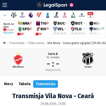
AMA
2
TIG
0
BOC
-
BOT
-
MIA
-
Wyniki na
żywo
SPO
2
RIV
0
VEL
-
FLU
-
MON
-
33 live
Wszystkie
09.08 00:15
09.08 02:00
09.08 02:00
85'
52'
Transmisje
Piłka nożna
Vila Nova - Ceara gdzie oglądać (29.08.202
Serie B
25. kolejka
- : -
Vila Nova
Ceará
29.08.26 21:00
Mecz
Tabela
Transmisja
Transmisja Vila Nova - Ceará
29.08.2026, 21:00