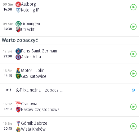
Aalborg
09 Sie
14:00
Kolding IF
Groningen
09 Sie
14:30
Utrecht
Warto zobaczyć
Paris Saint Germain
12 Sie
21:00
Aston Villa
Motor Lublin
16 Sie
14:45
GKS Katowice
Piłka nożna - zobacz inne transmisje
Dziś
Cracovia
16 Sie
17:30
Raków Częstochowa
Górnik Zabrze
16 Sie
20:15
Wisła Kraków