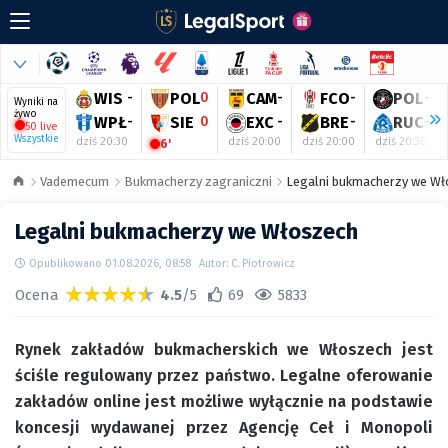
WIS
-
POL
0
CAM
-
FCO
-
POL
-
Wyniki na
żywo
WPŁ
-
SIE
0
EXC
-
BRE
-
RUC
-
50 live
Wszystkie
dziś 20:30
dziś 20:00
dziś 20:00
dziś 20:30
6'
Vademecum
Bukmacherzy zagraniczni
Legalni bukmacherzy we W
Legalni bukmacherzy we Włoszech
Opublikowano 01.08.2026, 08:58
Autor: C. Piotrowicz
Ocena
4.5
/5
69
5833
Rynek zakładów bukmacherskich we Włoszech jest
ściśle regulowany przez państwo. Legalne oferowanie
zakładów online jest możliwe wyłącznie na podstawie
koncesji wydawanej przez Agencję Ceł i Monopoli