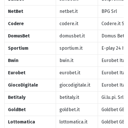
NetBet
netbet.it
BPG Srl
Codere
codere.it
Codere.it Srl
DomusBet
domusbet.it
Domus Bet S
Sportium
sportium.it
E-play 24 It
Bwin
bwin.it
Eurobet Ital
Eurobet
eurobet.it
Eurobet Ital
GiocoDigitale
giocodigitale.it
Eurobet Ital
Betitaly
betitaly.it
Gi.lu.pi. Srl
GoldBet
goldbet.it
Goldbet GBO 
Lottomatica
lottomatica.it
Goldbet GBO 