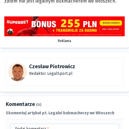
zatem nie jest legalnym bukmacherem we Włoszech.
Reklama
Czesław Piotrowicz
Redaktor LegalSport.pl
Komentarze
(0)
Skomentuj artykuł pt. Legalni bukmacherzy we Włoszech
Dodaj komentarz
*