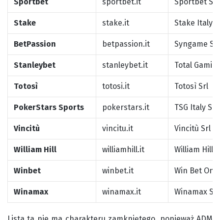
Sportbet
sportbet.it
Sportbet Srl
Stake
stake.it
Stake Italy S
BetPassion
betpassion.it
Syngame Sp
Stanleybet
stanleybet.it
Total Gaming
Totosì
totosi.it
Totosì Srl
PokerStars Sports
pokerstars.it
TSG Italy Srl
Vincitù
vincitu.it
Vincitù Srl
William Hill
williamhill.it
William Hill 
Winbet
winbet.it
Win Bet Onli
Winamax
winamax.it
Winamax SA
Lista ta nie ma charakteru zamkniętego, ponieważ ADM