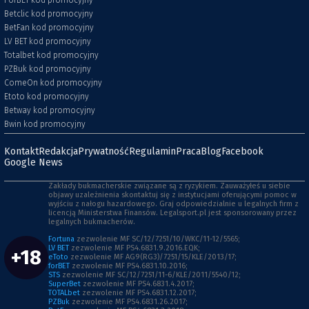
ForBET kod promocyjny
Betclic kod promocyjny
BetFan kod promocyjny
LV BET kod promocyjny
Totalbet kod promocyjny
PZBuk kod promocyjny
ComeOn kod promocyjny
Etoto kod promocyjny
Betway kod promocyjny
Bwin kod promocyjny
Kontakt
Redakcja
Prywatność
Regulamin
Praca
Blog
Facebook
Google News
Zakłady bukmacherskie związane są z ryzykiem. Zauważyłeś u siebie
objawy uzależnienia skontaktuj się z instytucjami oferującymi pomoc w
wyjściu z nałogu hazardowego. Graj odpowiedzialnie u legalnych firm z
licencją Ministerstwa Finansów. Legalsport.pl jest sponsorowany przez
legalnych bukmacherów.
Fortuna
zezwolenie MF SC/12/7251/10/WKC/11-12/5565;
LV BET
zezwolenie MF PS4.6831.9.2016.EQK;
+18
eToto
zezwolenie MF AG9(RG3)/7251/15/KLE/2013/17;
forBET
zezwolenie MF PS4.6831.10.2016;
STS
zezwolenie MF SC/12/7251/11-6/KLE/2011/5540/12;
SuperBet
zezwolenie MF PS4.6831.4.2017;
TOTALbet
zezwolenie MF PS4.6831.12.2017;
PZBuk
zezwolenie MF PS4.6831.26.2017;