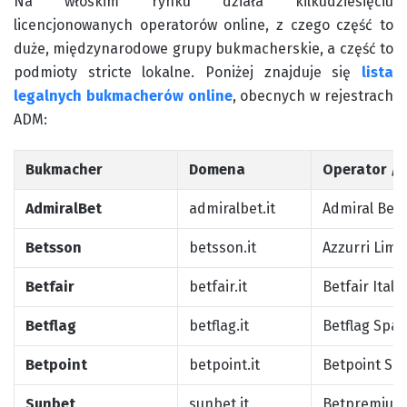
Na włoskim rynku działa kilkudziesięciu
licencjonowanych operatorów online, z czego część to
duże, międzynarodowe grupy bukmacherskie, a część to
podmioty stricte lokalne. Poniżej znajduje się
lista
legalnych bukmacherów online
, obecnych w rejestrach
ADM:
Bukmacher
Domena
Operator / 
AdmiralBet
admiralbet.it
Admiral Bet 
Betsson
betsson.it
Azzurri Limi
Betfair
betfair.it
Betfair Italia
Betflag
betflag.it
Betflag Spa
Betpoint
betpoint.it
Betpoint Srl
Sunbet
sunbet.it
Betpremium 