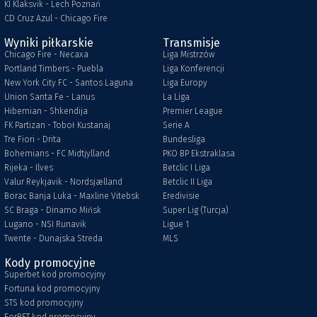
KI Klaksvik - Lech Poznań
CD Cruz Azul - Chicago Fire
Wyniki piłkarskie
Transmisje
Chicago Fire - Necaxa
Liga Mistrzów
Portland Timbers - Puebla
Liga Konferencji
New York City FC - Santos Laguna
Liga Europy
Union Santa Fe - Lanus
La Liga
Hibernian - Shkendija
Premier League
FK Partizan - Toboł Kustanaj
Serie A
Tre Fiori - Drita
Bundesliga
Bohemians - FC Midtjylland
PKO BP Ekstraklasa
Rijeka - Ilves
Betclic I Liga
Valur Reykjavik - Nordsjælland
Betclic II Liga
Borac Banja Luka - Maxline Vitebsk
Eredivisie
SC Braga - Dinamo Mińsk
Super Lig (Turcja)
Lugano - NSI Runavik
Ligue 1
Twente - Dunajska Streda
MLS
Kody promocyjne
Superbet kod promocyjny
Fortuna kod promocyjny
STS kod promocyjny