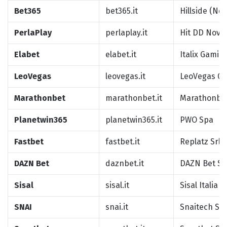
Bet365
bet365.it
Hillside (Ne
PerlaPlay
perlaplay.it
Hit DD Nova
Elabet
elabet.it
Italix Gamin
LeoVegas
leovegas.it
LeoVegas Ga
Marathonbet
marathonbet.it
Marathonbet 
Planetwin365
planetwin365.it
PWO Spa
Fastbet
fastbet.it
Replatz Srl
DAZN Bet
daznbet.it
DAZN Bet Sr
Sisal
sisal.it
Sisal Italia 
SNAI
snai.it
Snaitech Sp