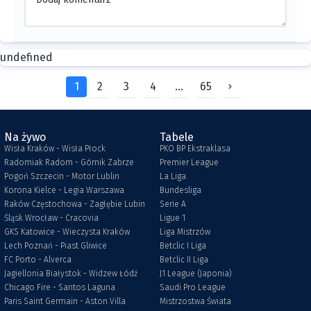
undefined
1
2
3
4
...
65
Na żywo
Tabele
Wisła Kraków - Wisła Płock
PKO BP Ekstraklasa
Radomiak Radom - Górnik Zabrze
Premier League
Pogoń Szczecin - Motor Lublin
La Liga
Korona Kielce - Legia Warszawa
Bundesliga
Raków Częstochowa - Zagłębie Lubin
Serie A
Śląsk Wrocław - Cracovia
Ligue 1
GKS Katowice - Wieczysta Kraków
Liga Mistrzów
Lech Poznań - Piast Gliwice
Betclic I Liga
FC Porto - Alverca
Betclic II Liga
Jagiellonia Białystok - Widzew Łódź
J1 League (Japonia)
Chicago Fire - Santos Laguna
Saudi Pro League
Paris Saint Germain - Aston Villa
Mistrzostwa Świata