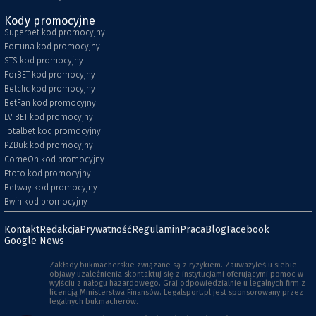
Kody promocyjne
Superbet kod promocyjny
Fortuna kod promocyjny
STS kod promocyjny
ForBET kod promocyjny
Betclic kod promocyjny
BetFan kod promocyjny
LV BET kod promocyjny
Totalbet kod promocyjny
PZBuk kod promocyjny
ComeOn kod promocyjny
Etoto kod promocyjny
Betway kod promocyjny
Bwin kod promocyjny
Kontakt
Redakcja
Prywatność
Regulamin
Praca
Blog
Facebook
Google News
Zakłady bukmacherskie związane są z ryzykiem. Zauważyłeś u siebie
objawy uzależnienia skontaktuj się z instytucjami oferującymi pomoc w
wyjściu z nałogu hazardowego. Graj odpowiedzialnie u legalnych firm z
licencją Ministerstwa Finansów. Legalsport.pl jest sponsorowany przez
legalnych bukmacherów.