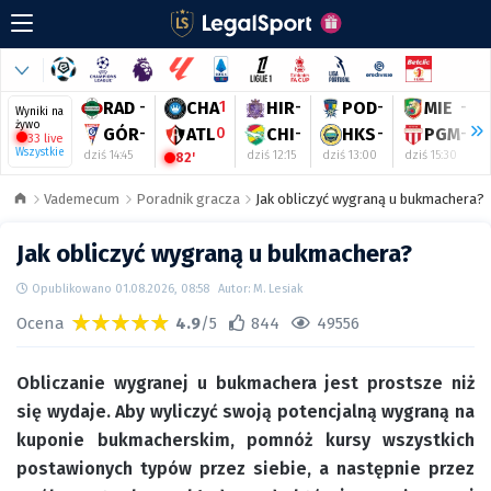
RAD
-
CHA
1
HIR
-
POD
-
MIE
-
Wyniki na
żywo
GÓR
-
ATL
0
CHI
-
HKS
-
PGM
-
33 live
Wszystkie
dziś 14:45
dziś 12:15
dziś 13:00
dziś 15:30
82'
Vademecum
Poradnik gracza
Jak obliczyć wygraną u bukmachera?
Jak obliczyć wygraną u bukmachera?
Opublikowano 01.08.2026, 08:58
Autor: M. Lesiak
Ocena
4.9
/5
844
49556
Obliczanie wygranej u bukmachera jest prostsze niż
się wydaje. Aby wyliczyć swoją potencjalną wygraną na
kuponie bukmacherskim, pomnóż kursy wszystkich
postawionych typów przez siebie, a następnie przez