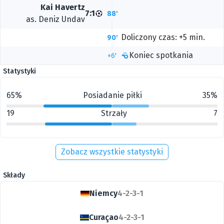
Kai Havertz
7:1
88'
as.
Deniz Undav
Doliczony czas: +5 min.
90'
Koniec spotkania
+6'
Statystyki
65%
Posiadanie piłki
35%
19
Strzały
7
Zobacz wszystkie statystyki
Składy
Niemcy
4-2-3-1
Curaçao
4-2-3-1