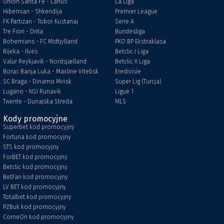
Union Santa Fe - Lanus
La Liga
Hibernian - Shkendija
Premier League
FK Partizan - Toboł Kustanaj
Serie A
Tre Fiori - Drita
Bundesliga
Bohemians - FC Midtjylland
PKO BP Ekstraklasa
Rijeka - Ilves
Betclic I Liga
Valur Reykjavik - Nordsjælland
Betclic II Liga
Borac Banja Luka - Maxline Vitebsk
Eredivisie
SC Braga - Dinamo Mińsk
Super Lig (Turcja)
Lugano - NSI Runavik
Ligue 1
Twente - Dunajska Streda
MLS
Kody promocyjne
Superbet kod promocyjny
Fortuna kod promocyjny
STS kod promocyjny
ForBET kod promocyjny
Betclic kod promocyjny
BetFan kod promocyjny
LV BET kod promocyjny
Totalbet kod promocyjny
PZBuk kod promocyjny
ComeOn kod promocyjny