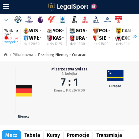
WIS
-
YOK
-
GOS
-
POL
-
CAM
-
Wyniki na
żywo
WPŁ
-
KAS
-
URA
-
SIE
-
EXC
-
20 live
Wszystkie
dziś 20:30
dziś 12:25
dziś 12:30
dziś 18:00
dziś 20:00
Piłka nożna
Przebieg Niemcy - Curacao
Mistrzostwa Świata
1. kolejka
7 : 1
Curaçao
Koniec, 14.06.26 19:00
Niemcy
Mecz
Tabela
Kursy
Promocje
Transmisja