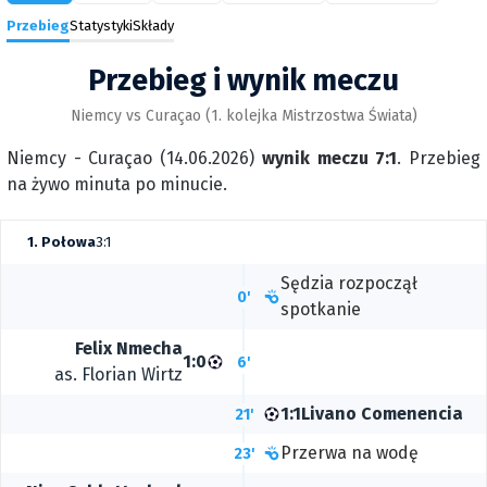
Przebieg
Statystyki
Składy
Przebieg i wynik meczu
Niemcy vs Curaçao (1. kolejka Mistrzostwa Świata)
Niemcy - Curaçao (14.06.2026)
wynik meczu 7:1
. Przebieg
na żywo minuta po minucie.
1. Połowa
3:1
Sędzia rozpoczął
0'
spotkanie
Felix Nmecha
1:0
6'
as.
Florian Wirtz
1:1
Livano Comenencia
21'
Przerwa na wodę
23'