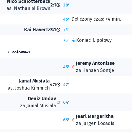
Nico Schlotterbeck
2:1
38'
as.
Nathaniel Brown
Doliczony czas: +4 min.
45'
Kai Havertz
3:1
+5'
Koniec 1. połowy
+6'
2. Połowa
4:0
Jeremy Antonisse
45'
za
Hansen Sontje
Jamal Musiala
4:1
47'
as.
Joshua Kimmich
Deniz Undav
64'
za
Jamal Musiala
Jearl Margaritha
65'
za
Jurgen Locadia