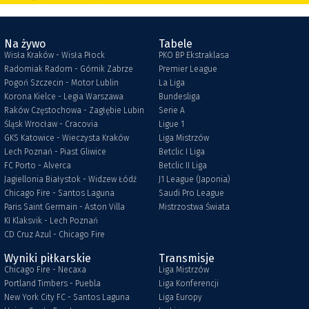
Na żywo
Tabele
Wisła Kraków - Wisła Płock
PKO BP Ekstraklasa
Radomiak Radom - Górnik Zabrze
Premier League
Pogoń Szczecin - Motor Lublin
La Liga
Korona Kielce - Legia Warszawa
Bundesliga
Raków Częstochowa - Zagłębie Lubin
Serie A
Śląsk Wrocław - Cracovia
Ligue 1
GKS Katowice - Wieczysta Kraków
Liga Mistrzów
Lech Poznań - Piast Gliwice
Betclic I Liga
FC Porto - Alverca
Betclic II Liga
Jagiellonia Białystok - Widzew Łódź
J1 League (Japonia)
Chicago Fire - Santos Laguna
Saudi Pro League
Paris Saint Germain - Aston Villa
Mistrzostwa Świata
KI Klaksvik - Lech Poznań
CD Cruz Azul - Chicago Fire
Wyniki piłkarskie
Transmisje
Chicago Fire - Necaxa
Liga Mistrzów
Portland Timbers - Puebla
Liga Konferencji
New York City FC - Santos Laguna
Liga Europy