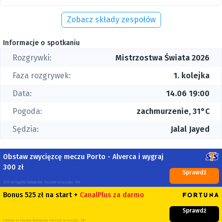
Zobacz składy zespołów
Informacje o spotkaniu
Rozgrywki:
Mistrzostwa Świata 2026
Faza rozgrywek:
1. kolejka
Data:
14.06 19:00
Pogoda:
zachmurzenie, 31°C
Sędzia:
Jalal Jayed
Obstaw zwycięzcę meczu Porto - Alverca i wygraj
300 zł
Sprawdź
STS to legalny bukmacher. Hazard to ryzyko. 18+
Bonus 525 zł na start +
CanalPlus za darmo
Sprawdź
Fortuna to legalny bukmacher. Hazard to ryzyko. 18+