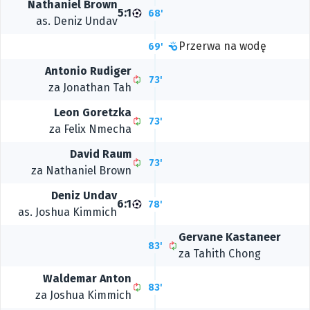
Nathaniel Brown
5:1
68'
as.
Deniz Undav
Przerwa na wodę
69'
Antonio Rudiger
73'
za
Jonathan Tah
Leon Goretzka
73'
za
Felix Nmecha
David Raum
73'
za
Nathaniel Brown
Deniz Undav
6:1
78'
as.
Joshua Kimmich
Gervane Kastaneer
83'
za
Tahith Chong
Waldemar Anton
83'
za
Joshua Kimmich