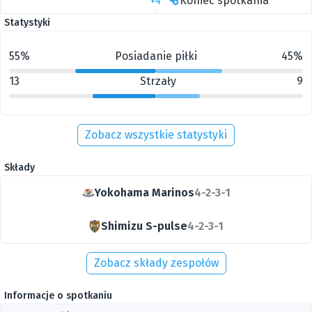
Koniec spotkania
+4'
Statystyki
55%
Posiadanie piłki
45%
13
Strzały
9
Zobacz wszystkie statystyki
Składy
Yokohama Marinos
4-2-3-1
Shimizu S-pulse
4-2-3-1
Zobacz składy zespołów
Informacje o spotkaniu