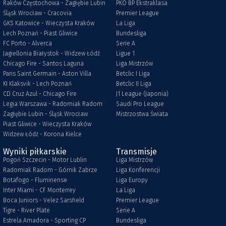
Raków Częstochowa - Zagłębie Lubin
PKO BP Ekstraklasa
Śląsk Wrocław - Cracovia
Premier League
GKS Katowice - Wieczysta Kraków
La Liga
Lech Poznań - Piast Gliwice
Bundesliga
FC Porto - Alverca
Serie A
Jagiellonia Białystok - Widzew Łódź
Ligue 1
Chicago Fire - Santos Laguna
Liga Mistrzów
Paris Saint Germain - Aston Villa
Betclic I Liga
KI Klaksvik - Lech Poznań
Betclic II Liga
CD Cruz Azul - Chicago Fire
J1 League (Japonia)
Legia Warszawa - Radomiak Radom
Saudi Pro League
Zagłębie Lubin - Śląsk Wrocław
Mistrzostwa Świata
Piast Gliwice - Wieczysta Kraków
Widzew Łódź - Korona Kielce
Wyniki piłkarskie
Transmisje
Pogoń Szczecin - Motor Lublin
Liga Mistrzów
Radomiak Radom - Górnik Zabrze
Liga Konferencji
Botafogo - Fluminense
Liga Europy
Inter Miami - CF Monterrey
La Liga
Boca Juniors - Velez Sarsfield
Premier League
Tigre - River Plate
Serie A
Estrela Amadora - Sporting CP
Bundesliga