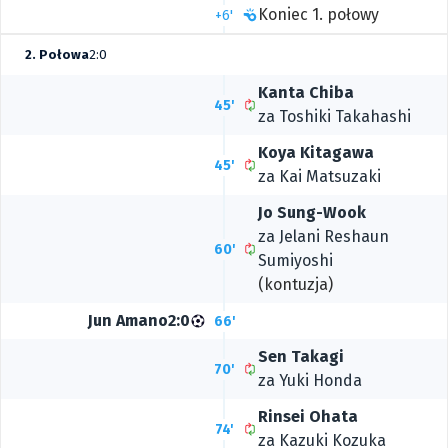
Koniec 1. połowy
+6'
2. Połowa
2:0
Kanta Chiba
45'
za
Toshiki Takahashi
Koya Kitagawa
45'
za
Kai Matsuzaki
Jo Sung-Wook
za
Jelani Reshaun
60'
Sumiyoshi
(kontuzja)
Jun Amano
2:0
66'
Sen Takagi
70'
za
Yuki Honda
Rinsei Ohata
74'
za
Kazuki Kozuka