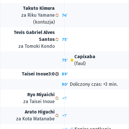
Takuto Kimura
za
Riku Yamane
74'
(kontuzja)
Tevis Gabriel Alves
Santos
75'
za
Tomoki Kondo
Capixaba
75'
(faul)
Taisei Inoue
3:0
89'
Doliczony czas: +3 min.
90'
Ryo Miyaichi
+1'
za
Taisei Inoue
Aruto Higuchi
+1'
za
Kota Watanabe