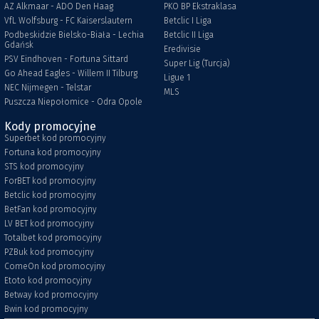
AZ Alkmaar - ADO Den Haag
PKO BP Ekstraklasa
VfL Wolfsburg - FC Kaiserslautern
Betclic I Liga
Podbeskidzie Bielsko-Biała - Lechia
Betclic II Liga
Gdańsk
Eredivisie
PSV Eindhoven - Fortuna Sittard
Super Lig (Turcja)
Go Ahead Eagles - Willem II Tilburg
Ligue 1
NEC Nijmegen - Telstar
MLS
Puszcza Niepołomice - Odra Opole
Kody promocyjne
Superbet kod promocyjny
Fortuna kod promocyjny
STS kod promocyjny
ForBET kod promocyjny
Betclic kod promocyjny
BetFan kod promocyjny
LV BET kod promocyjny
Totalbet kod promocyjny
PZBuk kod promocyjny
ComeOn kod promocyjny
Etoto kod promocyjny
Betway kod promocyjny
Bwin kod promocyjny