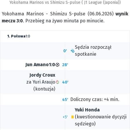
Yokohama Marinos vs Shimizu S-pulse ( J1 League (Japonia))
Yokohama Marinos - Shimizu S-pulse (06.06.2026)
wynik
meczu 3:0
. Przebieg na żywo minuta po minucie.
1. Połowa
1:0
Sędzia rozpoczął
0'
spotkanie
Jun Amano
1:0
28'
Jordy Croux
za
Yuri Araujo
40'
(kontuzja)
Doliczony czas: +4 min.
45'
Yuki Honda
(kwestionowanie dycyzji
+5'
sędziego)