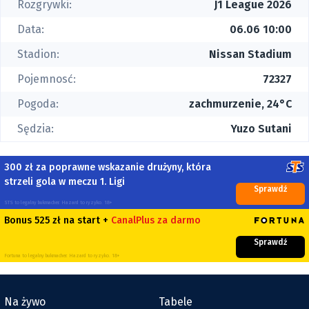
Rozgrywki:
J1 League 2026
Data:
06.06 10:00
Stadion:
Nissan Stadium
Pojemnosć:
72327
Pogoda:
zachmurzenie, 24°C
Sędzia:
Yuzo Sutani
300 zł za poprawne wskazanie drużyny, która
strzeli gola w meczu 1. Ligi
Sprawdź
STS to legalny bukmacher. Hazard to ryzyko. 18+
Bonus 525 zł na start +
CanalPlus za darmo
Sprawdź
Fortuna to legalny bukmacher. Hazard to ryzyko. 18+
Na żywo
Tabele