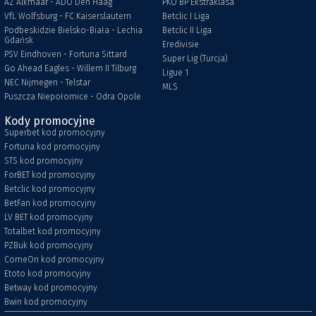
AZ Alkmaar - ADO Den Haag
PKO BP Ekstraklasa
VfL Wolfsburg - FC Kaiserslautern
Betclic I Liga
Podbeskidzie Bielsko-Biała - Lechia
Betclic II Liga
Gdańsk
Eredivisie
PSV Eindhoven - Fortuna Sittard
Super Lig (Turcja)
Go Ahead Eagles - Willem II Tilburg
Ligue 1
NEC Nijmegen - Telstar
MLS
Puszcza Niepołomice - Odra Opole
Kody promocyjne
Superbet kod promocyjny
Fortuna kod promocyjny
STS kod promocyjny
ForBET kod promocyjny
Betclic kod promocyjny
BetFan kod promocyjny
LV BET kod promocyjny
Totalbet kod promocyjny
PZBuk kod promocyjny
ComeOn kod promocyjny
Etoto kod promocyjny
Betway kod promocyjny
Bwin kod promocyjny