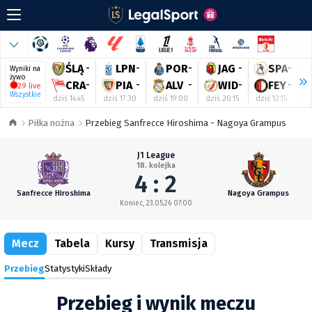
ŚLĄ
-
LPN
-
POR
-
JAG
-
SPA
-
Wyniki na
żywo
CRA
-
PIA
-
ALV
-
WID
-
FEY
-
29 live
Wszystkie
dziś 14:45
dziś 17:30
dziś 19:00
dziś 20:15
dziś 12:15
dz
Piłka nożna
Przebieg Sanfrecce Hiroshima - Nagoya Grampus
J1 League
18. kolejka
4 : 2
Sanfrecce Hiroshima
Nagoya Grampus
Koniec, 23.05.26 07:00
Mecz
Tabela
Kursy
Transmisja
Przebieg
Statystyki
Składy
Przebieg i wynik meczu