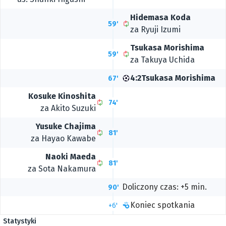
Hidemasa Koda
59'
za
Ryuji Izumi
Tsukasa Morishima
59'
za
Takuya Uchida
4:2
Tsukasa Morishima
67'
Kosuke Kinoshita
74'
za
Akito Suzuki
Yusuke Chajima
81'
za
Hayao Kawabe
Naoki Maeda
81'
za
Sota Nakamura
Doliczony czas: +5 min.
90'
Koniec spotkania
+6'
Statystyki