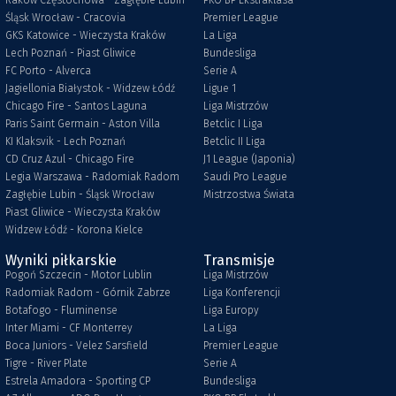
Raków Częstochowa - Zagłębie Lubin
PKO BP Ekstraklasa
Śląsk Wrocław - Cracovia
Premier League
GKS Katowice - Wieczysta Kraków
La Liga
Lech Poznań - Piast Gliwice
Bundesliga
FC Porto - Alverca
Serie A
Jagiellonia Białystok - Widzew Łódź
Ligue 1
Chicago Fire - Santos Laguna
Liga Mistrzów
Paris Saint Germain - Aston Villa
Betclic I Liga
KI Klaksvik - Lech Poznań
Betclic II Liga
CD Cruz Azul - Chicago Fire
J1 League (Japonia)
Legia Warszawa - Radomiak Radom
Saudi Pro League
Zagłębie Lubin - Śląsk Wrocław
Mistrzostwa Świata
Piast Gliwice - Wieczysta Kraków
Widzew Łódź - Korona Kielce
Wyniki piłkarskie
Transmisje
Pogoń Szczecin - Motor Lublin
Liga Mistrzów
Radomiak Radom - Górnik Zabrze
Liga Konferencji
Botafogo - Fluminense
Liga Europy
Inter Miami - CF Monterrey
La Liga
Boca Juniors - Velez Sarsfield
Premier League
Tigre - River Plate
Serie A
Estrela Amadora - Sporting CP
Bundesliga