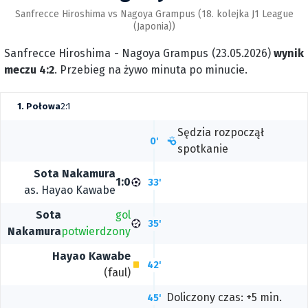
Sanfrecce Hiroshima vs Nagoya Grampus (18. kolejka J1 League
(Japonia))
Sanfrecce Hiroshima - Nagoya Grampus (23.05.2026)
wynik
meczu 4:2
. Przebieg na żywo minuta po minucie.
1. Połowa
2:1
Sędzia rozpoczął
0'
spotkanie
Sota Nakamura
1:0
33'
as.
Hayao Kawabe
Sota
gol
35'
Nakamura
potwierdzony
Hayao Kawabe
42'
(faul)
Doliczony czas: +5 min.
45'