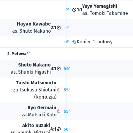
Yuya Yamagishi
1:1
+2'
as.
Tomoki Takamine
Hayao Kawabe
2:1
+4'
as.
Shuto Nakano
Koniec 1. połowy
+6'
2. Połowa
2:1
Shuto Nakano
3:1
46'
as.
Shunki Higashi
Taishi Matsumoto
za
Tsukasa Shiotani
55'
(kontuzja)
Ryo Germain
55'
za
Mutsuki Kato
Akito Suzuki
4:1
56'
as.
Shunki Higashi