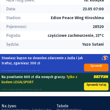
Faza rozgrywek:
18. kolejka
Data:
23.05 07:00
Stadion:
Edion Peace Wing Hiroshima
Pojemnosć:
28520
Pogoda:
częściowe zachmurzenie, 23°C
Sędzia:
Yuzo Sutani
Stawiasz kupon na dowolne zdarzenie z żużla i jak
trafisz, zgarniasz 300 zł
Sprawdź
STS to legalny bukmacher. Hazard to ryzyko. 18+
Na powitanie 600 zł dla nowych graczy.
Tylko z
kodem LEGALSPORT
Sprawdź tutaj
Betfan to legalny bukmacher. Hazard to ryzyko. 18+
Na żywo
Tabele