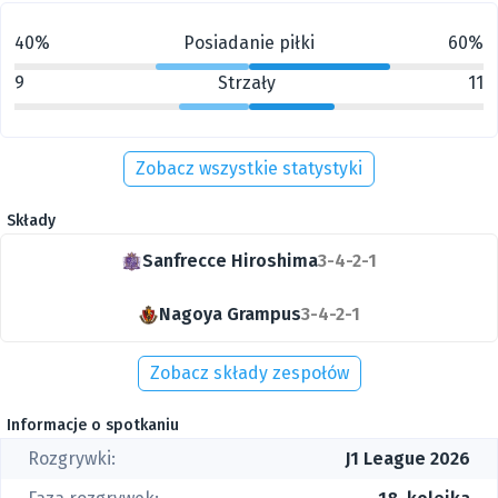
40%
Posiadanie piłki
60%
9
Strzały
11
Zobacz wszystkie statystyki
Składy
Sanfrecce Hiroshima
3-4-2-1
Nagoya Grampus
3-4-2-1
Zobacz składy zespołów
Informacje o spotkaniu
Rozgrywki:
J1 League 2026