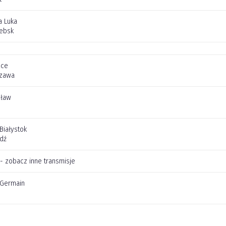
a Luka
tebsk
lce
szawa
cław
 Białystok
dź
 - zobacz inne transmisje
t Germain