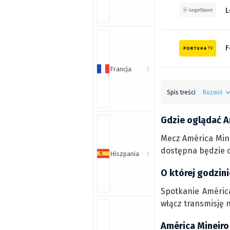
L
F
Francja
Spis treści
Rozwiń
Gdzie oglądać A
Mecz América Mine
dostępna będzie o
Hiszpania
O której godzin
Spotkanie América
włącz transmisję 
América Mineiro