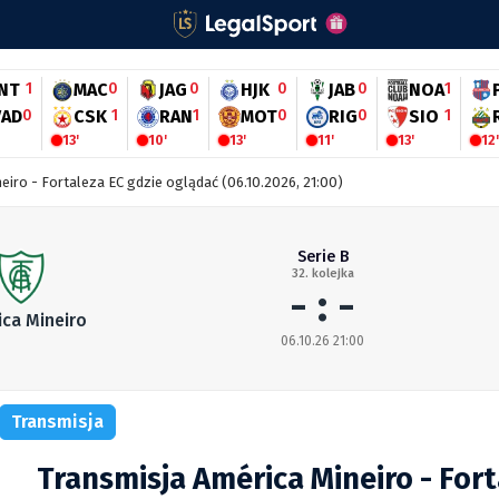
INT
1
MAC
0
JAG
0
HJK
0
JAB
0
NOA
1
VAD
0
CSK
1
RAN
1
MOT
0
RIG
0
SIO
1
13'
10'
13'
11'
13'
12'
eiro - Fortaleza EC gdzie oglądać (06.10.2026, 21:00)
Serie B
32. kolejka
- : -
ca Mineiro
06.10.26 21:00
Transmisja
Transmisja América Mineiro - Fort