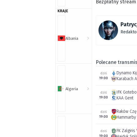
Bezpłatny stream 
KRAJE
Patryc
Redakto
Albania
Polecane transmis
Dynamo Ki
dziś
19:00
Karabach 
Algeria
IFK Gotebo
dziś
19:00
KAA Gent
Raków Czę
dziś
19:00
Hammarby 
FK Zalgiris 
dziś
19:00
Hajduk Spli