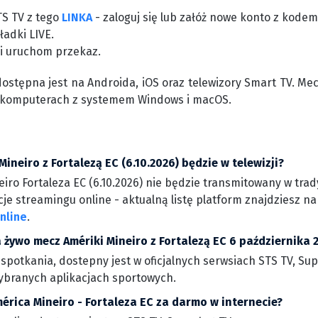
TS TV z tego
LINKA
- zaloguj się lub załóż nowe konto z kode
ładki LIVE.
 i uruchom przekaz.
dostępna jest na Androida, iOS oraz telewizory Smart TV. Me
 komputerach z systemem Windows i macOS.
Mineiro z Fortalezą EC (6.10.2026) będzie w telewizji?
ro Fortaleza EC (6.10.2026) nie będzie transmitowany w trady
je streamingu online - aktualną listę platform znajdziesz n
online
.
 żywo mecz Amériki Mineiro z Fortalezą EC 6 października 
 spotkania, dostepny jest w oficjalnych serwsiach STS TV, Su
wybranych aplikacjach sportowych.
érica Mineiro - Fortaleza EC za darmo w internecie?