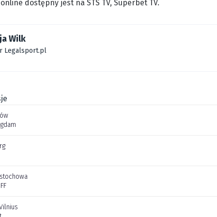
online dostępny jest na STS TV, Superbet TV.
ja Wilk
r Legalsport.pl
je
jów
Agdam
rg
stochowa
FF
Vilnius
t