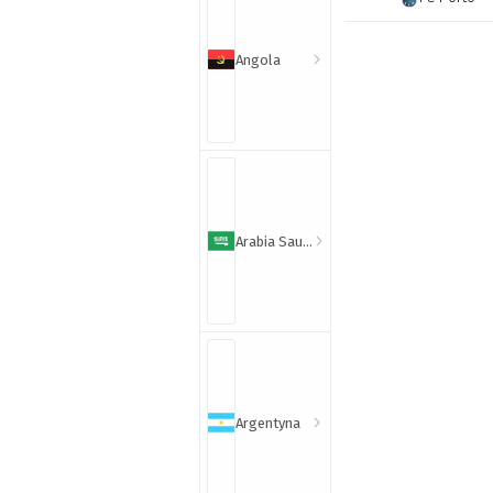
Angola
Arabia Saudyjska
Argentyna