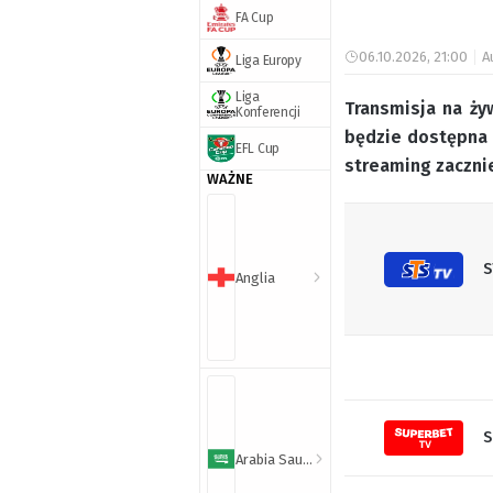
FA Cup
06.10.2026, 21:00
A
Liga Europy
Liga
Transmisja na żyw
Konferencji
będzie dostępna 
EFL Cup
streaming zacznie
WAŻNE
S
Anglia
S
Arabia Saudyjska