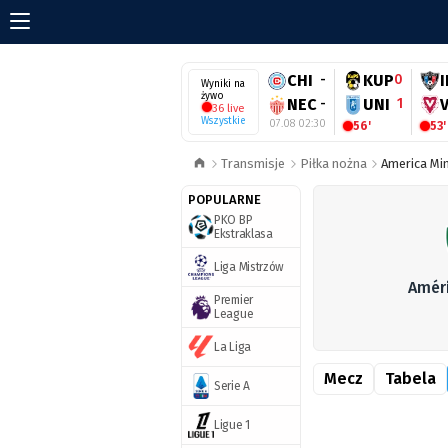
CHI
-
KUP
0
Wyniki na
żywo
NEC
-
UNI
1
36 live
Wszystkie
07.08 02:30
56'
53'
Transmisje
Piłka nożna
America Min
POPULARNE
PKO BP
Ekstraklasa
Liga Mistrzów
Améri
Premier
League
La Liga
Mecz
Tabela
Serie A
Ligue 1