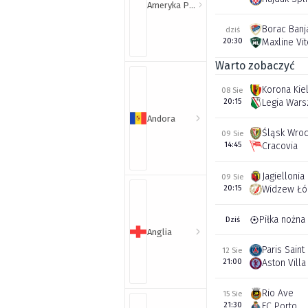
Ameryka Północna i Południowa
Borac Banj
dziś
20:30
Maxline Vi
Warto zobaczyć
Korona Kie
08 Sie
20:15
Legia War
Andora
Śląsk Wro
09 Sie
14:45
Cracovia
Jagiellonia
09 Sie
20:15
Widzew Łó
Piłka nożna
Dziś
Anglia
Paris Sain
12 Sie
21:00
Aston Villa
Rio Ave
15 Sie
21:30
FC Porto