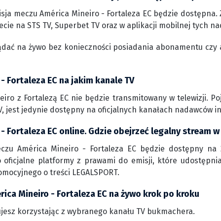
sja meczu América Mineiro - Fortaleza EC będzie dostępna. 
ecie na STS TV, Superbet TV oraz w aplikacji mobilnej tych n
ądać na żywo bez konieczności posiadania abonamentu czy 
- Fortaleza EC na jakim kanale TV
iro z Fortalezą EC nie będzie transmitowany w telewizji. P
, jest jedynie dostępny na oficjalnych kanałach nadawców i
- Fortaleza EC online. Gdzie obejrzeć legalny stream w
czu América Mineiro - Fortaleza EC będzie dostępny na 
 oficjalne platformy z prawami do emisji, które udostępni
omocyjnego o treści LEGALSPORT.
ica Mineiro - Fortaleza EC na żywo krok po kroku
jesz korzystając z wybranego kanału TV bukmachera.