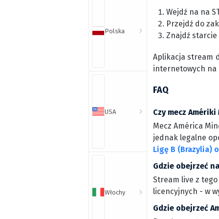
Wejdź na na S
Przejdź do zak
Polska
Znajdź starcie
Aplikacja stream 
internetowych na
FAQ
Czy mecz Amériki 
USA
Mecz América Minei
jednak legalne opc
Ligę B (Brazylia) 
Gdzie obejrzeć na
Stream live z tego
licencyjnych - w 
Włochy
Gdzie obejrzeć Am