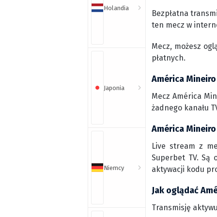
Holandia
Bezpłatna transmi
ten mecz w intern
Mecz, możesz ogl
płatnych.
América Mineiro 
Japonia
Mecz América Mine
żadnego kanału TV
América Mineiro 
Live stream z me
Superbet TV. Są o
Niemcy
aktywacji kodu pr
Jak oglądać Amér
Transmisję aktywu