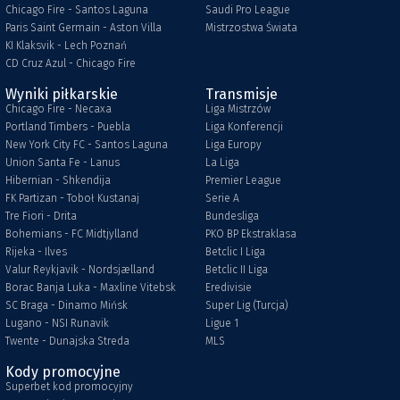
Chicago Fire - Santos Laguna
Saudi Pro League
Paris Saint Germain - Aston Villa
Mistrzostwa Świata
KI Klaksvik - Lech Poznań
CD Cruz Azul - Chicago Fire
Wyniki piłkarskie
Transmisje
Chicago Fire - Necaxa
Liga Mistrzów
Portland Timbers - Puebla
Liga Konferencji
New York City FC - Santos Laguna
Liga Europy
Union Santa Fe - Lanus
La Liga
Hibernian - Shkendija
Premier League
FK Partizan - Toboł Kustanaj
Serie A
Tre Fiori - Drita
Bundesliga
Bohemians - FC Midtjylland
PKO BP Ekstraklasa
Rijeka - Ilves
Betclic I Liga
Valur Reykjavik - Nordsjælland
Betclic II Liga
Borac Banja Luka - Maxline Vitebsk
Eredivisie
SC Braga - Dinamo Mińsk
Super Lig (Turcja)
Lugano - NSI Runavik
Ligue 1
Twente - Dunajska Streda
MLS
Kody promocyjne
Superbet kod promocyjny