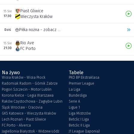
Piast Gliwice
15 Sie
17:30
Wieczysta Kraków
Piłka nożna - zobacz inne transmisje
Dziś
Rio Ave
15 Sie
21:30
FC Porto
Na żywo
Tabele
Wisła Kraków - Wisła Płock
PKO BP Ekstraklasa
Radomiak Radom - Górnik Zabrze
Premier League
Pogoń Szczecin - Motor Lublin
La Liga
Korona Kielce - Legia Warszawa
Bundesliga
Raków Częstochowa - Zagłębie Lubin
Serie A
Śląsk Wrocław - Cracovia
Ligue 1
GKS Katowice - Wieczysta Kraków
Liga Mistrzów
Lech Poznań - Piast Gliwice
Betclic I Liga
FC Porto - Alverca
Betclic II Liga
Jagiellonia Białystok - Widzew Łódź
J1 League (Japonia)