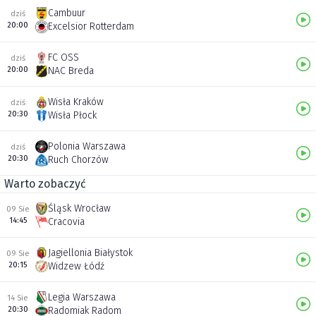
Cambuur
dziś
20:00
Excelsior Rotterdam
FC OSS
dziś
20:00
NAC Breda
Wisła Kraków
dziś
20:30
Wisła Płock
Polonia Warszawa
dziś
20:30
Ruch Chorzów
Warto zobaczyć
Śląsk Wrocław
09 Sie
14:45
Cracovia
Jagiellonia Białystok
09 Sie
20:15
Widzew Łódź
Legia Warszawa
14 Sie
20:30
Radomiak Radom