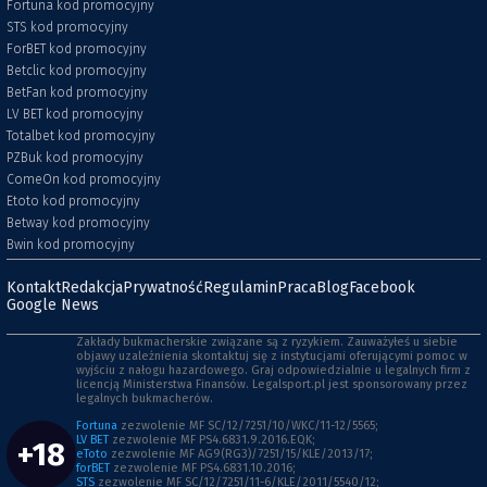
Fortuna kod promocyjny
STS kod promocyjny
ForBET kod promocyjny
Betclic kod promocyjny
BetFan kod promocyjny
LV BET kod promocyjny
Totalbet kod promocyjny
PZBuk kod promocyjny
ComeOn kod promocyjny
Etoto kod promocyjny
Betway kod promocyjny
Bwin kod promocyjny
Kontakt
Redakcja
Prywatność
Regulamin
Praca
Blog
Facebook
Google News
Zakłady bukmacherskie związane są z ryzykiem. Zauważyłeś u siebie
objawy uzależnienia skontaktuj się z instytucjami oferującymi pomoc w
wyjściu z nałogu hazardowego. Graj odpowiedzialnie u legalnych firm z
licencją Ministerstwa Finansów. Legalsport.pl jest sponsorowany przez
legalnych bukmacherów.
Fortuna
zezwolenie MF SC/12/7251/10/WKC/11-12/5565;
LV BET
zezwolenie MF PS4.6831.9.2016.EQK;
+18
eToto
zezwolenie MF AG9(RG3)/7251/15/KLE/2013/17;
forBET
zezwolenie MF PS4.6831.10.2016;
STS
zezwolenie MF SC/12/7251/11-6/KLE/2011/5540/12;