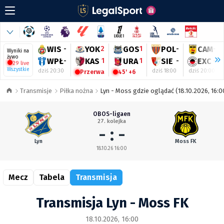
WIS
-
YOK
2
GOS
1
POL
-
CAM
-
Wyniki na
żywo
WPŁ
-
KAS
1
URA
1
SIE
-
EXC
-
29 live
Wszystkie
dziś 20:30
dziś 18:00
dziś 20:00
Przerwa
45' +6
Transmisje
Piłka nożna
Lyn - Moss gdzie oglądać (18.10.2026, 16:0
OBOS-ligaen
27. kolejka
- : -
Lyn
Moss FK
18.10.26 16:00
Mecz
Tabela
Transmisja
Transmisja Lyn - Moss FK
18.10.2026, 16:00