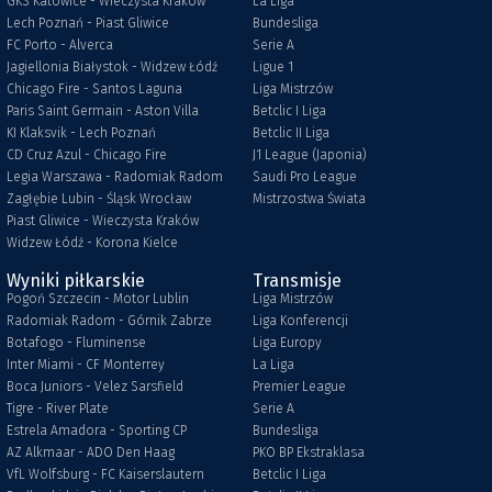
GKS Katowice - Wieczysta Kraków
La Liga
Lech Poznań - Piast Gliwice
Bundesliga
FC Porto - Alverca
Serie A
Jagiellonia Białystok - Widzew Łódź
Ligue 1
Chicago Fire - Santos Laguna
Liga Mistrzów
Paris Saint Germain - Aston Villa
Betclic I Liga
KI Klaksvik - Lech Poznań
Betclic II Liga
CD Cruz Azul - Chicago Fire
J1 League (Japonia)
Legia Warszawa - Radomiak Radom
Saudi Pro League
Zagłębie Lubin - Śląsk Wrocław
Mistrzostwa Świata
Piast Gliwice - Wieczysta Kraków
Widzew Łódź - Korona Kielce
Wyniki piłkarskie
Transmisje
Pogoń Szczecin - Motor Lublin
Liga Mistrzów
Radomiak Radom - Górnik Zabrze
Liga Konferencji
Botafogo - Fluminense
Liga Europy
Inter Miami - CF Monterrey
La Liga
Boca Juniors - Velez Sarsfield
Premier League
Tigre - River Plate
Serie A
Estrela Amadora - Sporting CP
Bundesliga
AZ Alkmaar - ADO Den Haag
PKO BP Ekstraklasa
VfL Wolfsburg - FC Kaiserslautern
Betclic I Liga