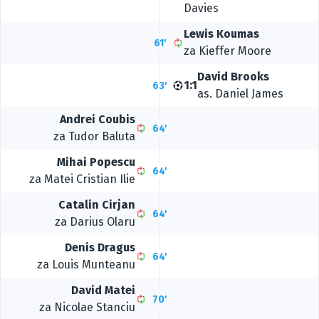
Davies
Lewis Koumas
61'
za
Kieffer Moore
David Brooks
1:1
63'
as.
Daniel James
Andrei Coubis
64'
za
Tudor Baluta
Mihai Popescu
64'
za
Matei Cristian Ilie
Catalin Cirjan
64'
za
Darius Olaru
Denis Dragus
64'
za
Louis Munteanu
David Matei
70'
za
Nicolae Stanciu