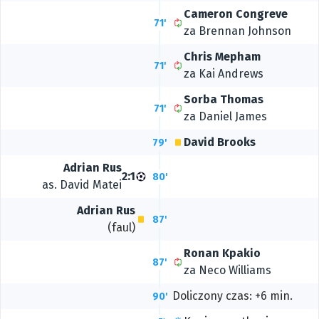
Cameron Congreve
71'
za
Brennan Johnson
Chris Mepham
71'
za
Kai Andrews
Sorba Thomas
71'
za
Daniel James
David Brooks
79'
Adrian Rus
2:1
80'
as.
David Matei
Adrian Rus
87'
(faul)
Ronan Kpakio
87'
za
Neco Williams
Doliczony czas: +6 min.
90'