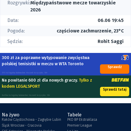
Rozgrywki:
Międzypaństwowe mecze towarzyskie
2026
Data:
06.06 19:45
Pogoda:
częściowe zachmurzenie, 23°C
Sędzia:
Rohit Saggi
300 zł za poprawne wytypowanie zwycięstwa
polskiej tenisistki w meczu w WTA Toronto
Sprawdź
STS to legalny bukmacher. Hazard to ryzyko. 18+
Na powitanie 600 zł dla nowych graczy.
Tylko z
kodem LEGALSPORT
Sprawdź tutaj
Betfan to legalny bukmacher. Hazard to ryzyko. 18+
Na żywo
Tabele
Raków Częstochowa - Zagłębie Lubin
PKO BP Ekstraklasa
Śląsk Wrocław - Cracovia
Premier League