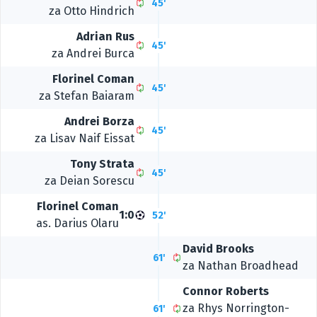
45'
za
Otto Hindrich
Adrian Rus
45'
za
Andrei Burca
Florinel Coman
45'
za
Stefan Baiaram
Andrei Borza
45'
za
Lisav Naif Eissat
Tony Strata
45'
za
Deian Sorescu
Florinel Coman
1:0
52'
as.
Darius Olaru
David Brooks
61'
za
Nathan Broadhead
Connor Roberts
za
Rhys Norrington-
61'