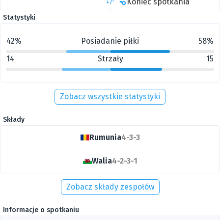
Koniec spotkania
+7'
Statystyki
42%
Posiadanie piłki
58%
14
Strzały
15
Zobacz wszystkie statystyki
Składy
Rumunia
4-3-3
Walia
4-2-3-1
Zobacz składy zespołów
Informacje o spotkaniu