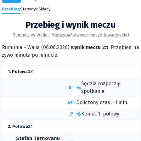
Przebieg
Statystyki
Składy
Przebieg i wynik meczu
Rumunia vs Walia ( Międzypaństwowe mecze towarzyskie)
Rumunia - Walia (06.06.2026)
wynik meczu 2:1
. Przebieg na
żywo minuta po minucie.
1. Połowa
0:0
Sędzia rozpoczął
0'
spotkanie
Doliczony czas: +1 min.
45'
Koniec 1. połowy
+2'
2. Połowa
2:1
Stefan Tarnovanu