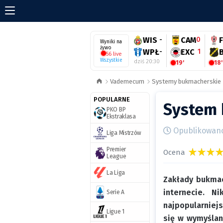
WIS
-
CAM
0
Wyniki na
żywo
WPŁ
-
EXC
1
56 live
Wszystkie
dziś 20:30
19'
18'
Vademecum
Systemy bukmacherskie
POPULARNE
System 
PKO BP
Ekstraklasa
Opublikowano 
Liga Mistrzów
Premier
Ocena
League
La Liga
Zakłady bukmac
internecie. N
Serie A
najpopularniejs
Ligue 1
się w wymyślani