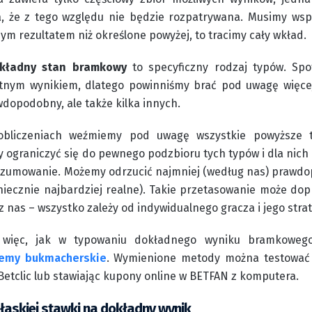
 że z tego względu nie będzie rozpatrywana. Musimy wsp
ym rezultatem niż określone powyżej, to tracimy cały wkład.
kładny stan bramkowy
to specyficzny rodzaj typów. Spo
tnym wynikiem, dlatego powinniśmy brać pod uwagę więcej
wdopodobny, ale także kilka innych.
bliczeniach weźmiemy pod uwagę wszystkie powyższe ty
y ograniczyć się do pewnego podzbioru tych typów i dla nich
rozumowanie. Możemy odrzucić najmniej (według nas) prawdo
iecznie najbardziej realne). Takie przetasowanie może dop
nas – wszystko zależy od indywidualnego gracza i jego strate
y więc, jak w typowaniu dokładnego wyniku bramkowego
emy bukmacherskie
. Wymienione metody można testować n
 Betclic lub stawiając kupony online w BETFAN z komputera.
łaskiej stawki na dokładny wynik