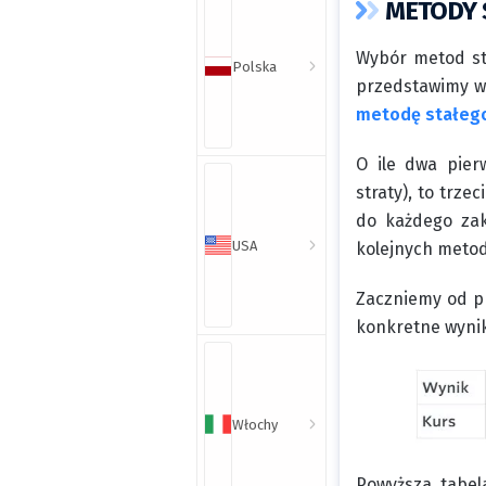
METODY 
Wybór metod st
Polska
przedstawimy w
metodę stałego
O ile dwa pie
straty), to trze
do każdego zak
USA
kolejnych metod
Zaczniemy od pr
konkretne wynik
Włochy
Powyższa tabela