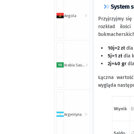
System s
Angola
Przyjrzyjmy się
rozkład ilośc
bukmacherskich.
10j=2 zł
dla
5j=1 zł
dla k
2j=40 gr
dla
Arabia Saudyjska
Łączna wartość
wygląda następu
Argentyna