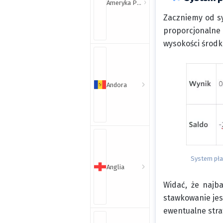
Ameryka Północna i Południowa
Zaczniemy od sy
proporcjonalne 
wysokości środk
Andora
System pła
Anglia
Widać, że najba
stawkowanie jes
ewentualne stra