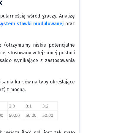
K
ularnością wśród graczy. Analizę
system stawki modulowanej
oraz
e
(otrzymamy niskie potencjalne
niej stosowany w tej samej postaci
 saldo wynikające z zastosowania
sania kursów na typy określające
rz) z mocną:
 wyższa ilość goli jest tak mało