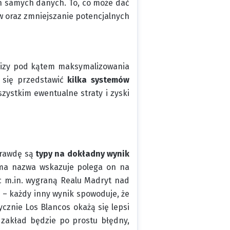
ch samych danych. To, co może dać
 oraz zmniejszanie potencjalnych
alizy pod kątem maksymalizowania
 się przedstawić
kilka systemów
zystkim ewentualne straty i zyski
prawdę są
typy na dokładny wynik
sama nazwa wskazuje polega on na
c m.in. wygraną Realu Madryt nad
e – każdy inny wynik spowoduje, że
ycznie Los Blancos okażą się lepsi
 zakład będzie po prostu błędny,