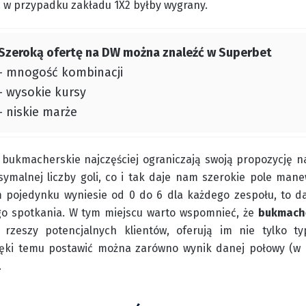
 w przypadku zakładu 1X2 byłby wygrany.
Szeroką ofertę na DW można znaleźć w Superbet
- mnogość kombinacji
- wysokie kursy
- niskie marże
 bukmacherskie najczęściej ograniczają swoją propozycję n
malnej liczby goli, co i tak daje nam szerokie pole manewr
 pojedynku wyniesie od 0 do 6 dla każdego zespołu, to da
go spotkania. W tym miejscu warto wspomnieć, że
bukmache
j rzeszy potencjalnych klientów, oferują im nie tylko t
ęki temu postawić można zarówno wynik danej połowy (w pił
.