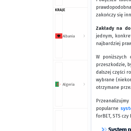
prawdopodobna,
KRAJE
zakończy się inn
Zakłady na do
jednym, konkre
Albania
najbardziej pra
W poniższych o
przeszkodzie, b
dalszej części 
wybrane (niekon
Algeria
otrzymane przez 
Przeanalizujm
popularne
syst
forBET, STS czy
System p