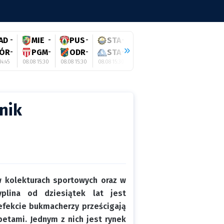
AD
-
MIE
-
PUS
-
STA
-
NIJ
-
RIJ
-
P
ÓR
-
PGM
-
ODR
-
STA
-
STO
-
ZAG
-
M
14:45
08.08 15:30
08.08 15:30
08.08 15:30
08.08 16:30
08.08 17:00
08.08 
nik
w kolekturach sportowych oraz w
plina od dziesiątek lat jest
 efekcie bukmacherzy prześcigają
betami. Jednym z nich jest rynek