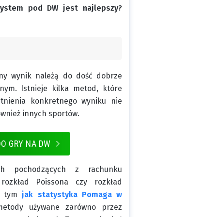
system pod DW jest najlepszy?
ny wynik należą do dość dobrze
ym. Istnieje kilka metod, które
stnienia konkretnego wyniku nie
również innych sportów.
DO GRY NA DW
h pochodzących z rachunku
 rozkład Poissona czy rozkład
 o tym
jak statystyka Pomaga w
metody używane zarówno przez