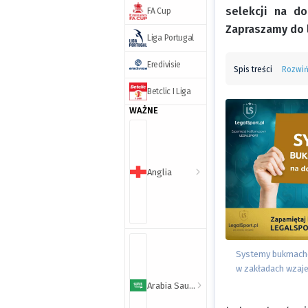
selekcji na d
FA Cup
Zapraszamy do l
Liga Portugal
Eredivisie
Spis treści
Rozwi
Betclic I Liga
WAŻNE
Anglia
Systemy bukmache
w zakładach wzaj
Arabia Saudyjska