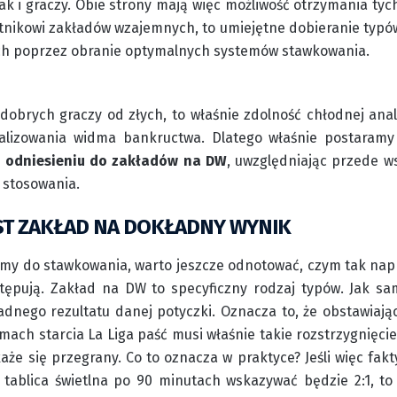
k i graczy. Obie strony mają więc możliwość otrzymania ty
nikowi zakładów wzajemnych, to umiejętne dobieranie typów
ych poprzez obranie optymalnych systemów stawkowania.
 dobrych graczy od złych, to właśnie zdolność chłodnej an
alizowania widma bankructwa. Dlatego właśnie postaramy
 odniesieniu do zakładów na DW
, uwzględniając przede ws
 stosowania.
EST ZAKŁAD NA DOKŁADNY WYNIK
emy do stawkowania, warto jeszcze odnotować, czym tak na
stępują. Zakład na DW to specyficzny rodzaj typów. Jak 
dnego rezultatu danej potyczki. Oznacza to, że obstawiają
amach starcia La Liga paść musi właśnie takie rozstrzygnięci
aże się przegrany. Co to oznacza w praktyce? Jeśli więc fakt
 tablica świetlna po 90 minutach wskazywać będzie 2:1, to