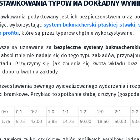
STAWKOWANIA TYPÓW NA DOKŁADNY WYNI
awkowania podyktowany jest ich bezpieczeństwem oraz pop
ięc, wykorzystując
system bukmacherski płaskiej stawki
,
 profitu
, które są przez typerów chętnie wykorzystywane.
rwsze są uznawane za
bezpieczne systemy bukmacherski
ci absolutnie nie nadaje się do tego typu zakładów, przynajm
ładu. Przyjrzymy się, jak zmienia się kwota wkładu oraz
 doboru kwot na zakłady.
zedstawienia pewnego wyidealizowanego wydarzenia i rozpi
i bramkowe. Przykład to spotkanie słabej drużyny (gospoda
 zawiera tylko częściowy zbiór możliwych wyników, jednak