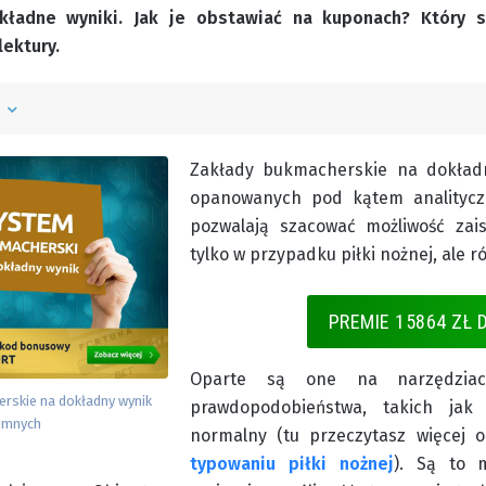
okładne wyniki. Jak je obstawiać na kuponach? Który 
ektury.
ń
Zakłady bukmacherskie na dokład
opanowanych pod kątem analityczn
pozwalają szacować możliwość zai
tylko w przypadku piłki nożnej, ale 
PREMIE 15864 ZŁ 
Oparte są one na narzędziac
rskie na dokładny wynik
prawdopodobieństwa, takich jak
emnych
normalny (tu przeczytasz więcej
typowaniu piłki nożnej
). Są to 