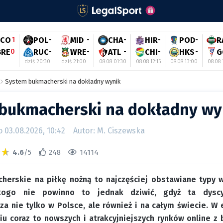
FCO
1
POL
-
MID
-
CHA
-
HIR
-
POD
-
R
BRE
0
RUC
-
WRE
-
ATL
-
CHI
-
HKS
-
G
dziś 20:30
dziś 21:00
08.08 01:30
08.08 12:15
08.08 13:00
08.08 
System bukmacherski na dokładny wynik
bukmacherski na dokładny wy
03.08.2026, 10:42
Autor: M. Ciszewska
4.6
/5
248
14114
herskie na piłkę nożną to najczęściej obstawiane typy 
ikogo nie powinno to jednak dziwić, gdyż ta dyscy
za nie tylko w Polsce, ale również i na całym świecie. W
u coraz to nowszych i atrakcyjniejszych rynków online z 