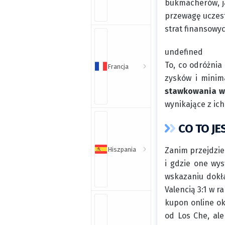
bukmacherów, ja
przewagę uczest
strat finansow
undefined
To, co odróżnia
Francja
zysków i minim
stawkowania w
wynikające z ich
CO TO J
Hiszpania
Zanim przejdzi
i gdzie one wy
wskazaniu dokła
Valencią 3:1 w r
kupon online ok
od Los Che, ale