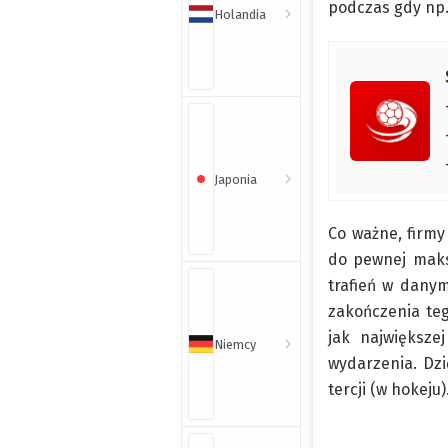
podczas gdy np.
Holandia
Japonia
Co ważne, firmy
do pewnej maksy
trafień w danym
zakończenia te
jak największe
Niemcy
wydarzenia. Dzi
tercji (w hokeju)