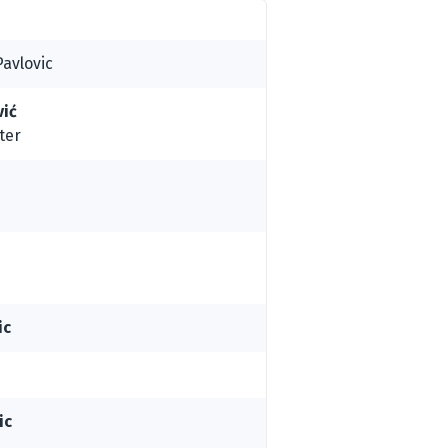
Pavlovic
vić
ter
ic
ic