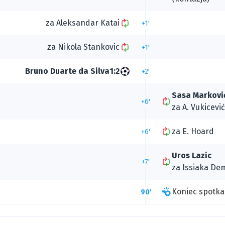
za
Aleksandar Katai
+1'
za
Nikola Stankovic
+1'
Bruno Duarte da Silva
1:2
+2'
Sasa Markovi
+6'
za
A. Vukicević
za
E. Hoard
+6'
Uros Lazic
+7'
za
Issiaka De
Koniec spotka
90'