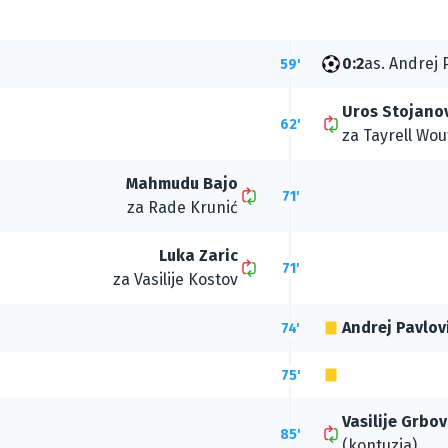
0:2
as.
Andrej 
59'
Uros Stojano
62'
za
Tayrell Wou
Mahmudu Bajo
71'
za
Rade Krunić
Luka Zaric
71'
za
Vasilije Kostov
Andrej Pavlov
74'
75'
Vasilije Grbov
85'
(kontuzja)