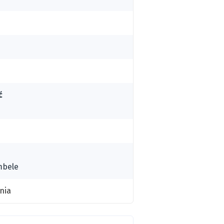
ć
mbele
nia