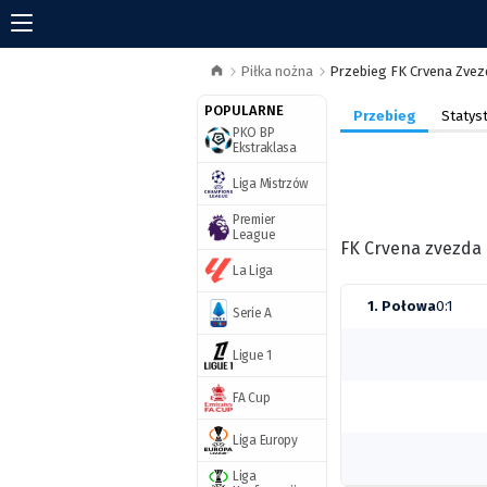
Piłka nożna
Przebieg FK Crvena Zve
POPULARNE
Przebieg
Statyst
PKO BP
Ekstraklasa
Liga Mistrzów
Premier
League
FK Crvena zvezda 
La Liga
1. Połowa
0:1
Serie A
Ligue 1
FA Cup
Liga Europy
Liga