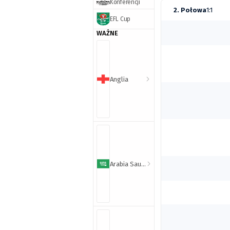
Konferencji
2. Połowa
1:1
EFL Cup
WAŻNE
Anglia
Arabia Saudyjska