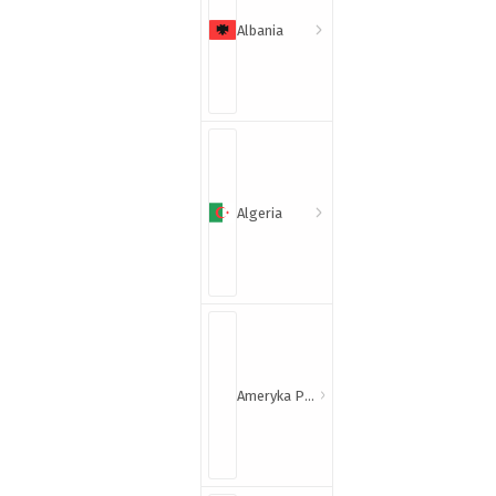
Albania
Algeria
Ameryka Północna i Południowa