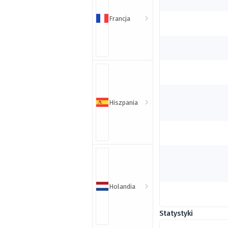
Francja
Hiszpania
Holandia
Statystyki