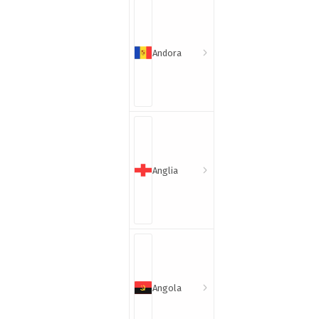
Andora
Anglia
Angola