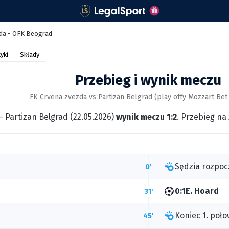
zda - OFK Beograd
yki
Składy
Przebieg i wynik meczu
FK Crvena zvezda vs Partizan Belgrad (play offy Mozzart Bet
- Partizan Belgrad (22.05.2026)
wynik meczu 1:2
. Przebieg na
Sędzia rozpoc
0'
0:1
E. Hoard
31'
Koniec 1. poło
45'