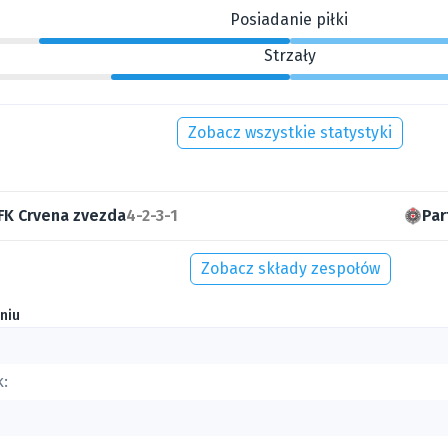
Posiadanie piłki
Strzały
Zobacz wszystkie statystyki
FK Crvena zvezda
4-2-3-1
Par
Zobacz składy zespołów
niu
k: