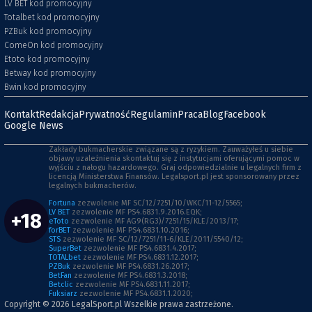
LV BET kod promocyjny
Totalbet kod promocyjny
PZBuk kod promocyjny
ComeOn kod promocyjny
Etoto kod promocyjny
Betway kod promocyjny
Bwin kod promocyjny
Kontakt
Redakcja
Prywatność
Regulamin
Praca
Blog
Facebook
Google News
Zakłady bukmacherskie związane są z ryzykiem. Zauważyłeś u siebie
objawy uzależnienia skontaktuj się z instytucjami oferującymi pomoc w
wyjściu z nałogu hazardowego. Graj odpowiedzialnie u legalnych firm z
licencją Ministerstwa Finansów. Legalsport.pl jest sponsorowany przez
legalnych bukmacherów.
Fortuna
zezwolenie MF SC/12/7251/10/WKC/11-12/5565;
LV BET
zezwolenie MF PS4.6831.9.2016.EQK;
+18
eToto
zezwolenie MF AG9(RG3)/7251/15/KLE/2013/17;
forBET
zezwolenie MF PS4.6831.10.2016;
STS
zezwolenie MF SC/12/7251/11-6/KLE/2011/5540/12;
SuperBet
zezwolenie MF PS4.6831.4.2017;
TOTALbet
zezwolenie MF PS4.6831.12.2017;
PZBuk
zezwolenie MF PS4.6831.26.2017;
BetFan
zezwolenie MF PS4.6831.3.2018;
Betclic
zezwolenie MF PS4.6831.11.2017;
Fuksiarz
zezwolenie MF PS4.6831.1.2020;
Copyright © 2026
LegalSport.pl
Wszelkie prawa zastrzeżone.