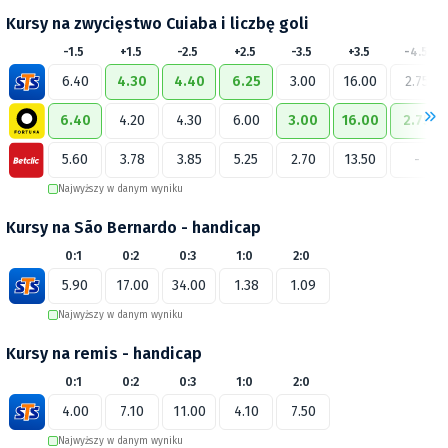
Kursy na zwycięstwo Cuiaba i liczbę goli
-1.5
+1.5
-2.5
+2.5
-3.5
+3.5
-4.5
6.40
4.30
4.40
6.25
3.00
16.00
2.75
6.40
4.20
4.30
6.00
3.00
16.00
2.75
5.60
3.78
3.85
5.25
2.70
13.50
-
Najwyższy w danym wyniku
Kursy na São Bernardo - handicap
0:1
0:2
0:3
1:0
2:0
5.90
17.00
34.00
1.38
1.09
Najwyższy w danym wyniku
Kursy na remis - handicap
0:1
0:2
0:3
1:0
2:0
4.00
7.10
11.00
4.10
7.50
Najwyższy w danym wyniku