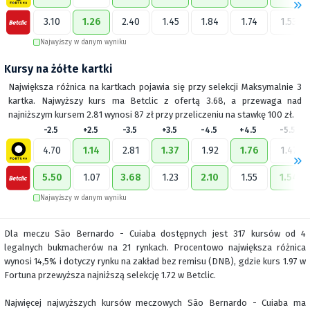
3.10
1.26
2.40
1.45
1.84
1.74
1.53
Najwyższy w danym wyniku
Kursy na żółte kartki
Największa różnica na kartkach pojawia się przy selekcji Maksymalnie 3
kartka. Najwyższy kurs ma Betclic z ofertą 3.68, a przewaga nad
najniższym kursem 2.81 wynosi 87 zł przy przeliczeniu na stawkę 100 zł.
-2.5
+2.5
-3.5
+3.5
-4.5
+4.5
-5.5
4.70
1.14
2.81
1.37
1.92
1.76
1.47
5.50
1.07
3.68
1.23
2.10
1.55
1.54
Najwyższy w danym wyniku
Dla meczu São Bernardo - Cuiaba dostępnych jest 317 kursów od 4
legalnych bukmacherów na 21 rynkach. Procentowo największa różnica
wynosi 14,5% i dotyczy rynku na zakład bez remisu (DNB), gdzie kurs 1.97 w
Fortuna przewyższa najniższą selekcję 1.72 w Betclic.
Najwięcej najwyższych kursów meczowych São Bernardo - Cuiaba ma