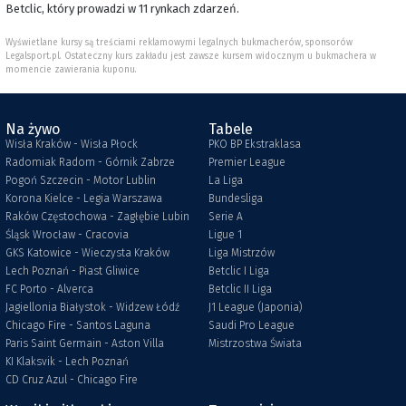
Betclic, który prowadzi w 11 rynkach zdarzeń.
Wyświetlane kursy są treściami reklamowymi legalnych bukmacherów, sponsorów
Legalsport.pl. Ostateczny kurs zakładu jest zawsze kursem widocznym u bukmachera w
momencie zawierania kuponu.
Na żywo
Tabele
Wisła Kraków - Wisła Płock
PKO BP Ekstraklasa
Radomiak Radom - Górnik Zabrze
Premier League
Pogoń Szczecin - Motor Lublin
La Liga
Korona Kielce - Legia Warszawa
Bundesliga
Raków Częstochowa - Zagłębie Lubin
Serie A
Śląsk Wrocław - Cracovia
Ligue 1
GKS Katowice - Wieczysta Kraków
Liga Mistrzów
Lech Poznań - Piast Gliwice
Betclic I Liga
FC Porto - Alverca
Betclic II Liga
Jagiellonia Białystok - Widzew Łódź
J1 League (Japonia)
Chicago Fire - Santos Laguna
Saudi Pro League
Paris Saint Germain - Aston Villa
Mistrzostwa Świata
KI Klaksvik - Lech Poznań
CD Cruz Azul - Chicago Fire