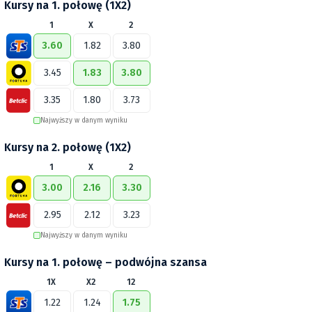
Kursy na 1. połowę (1X2)
1
X
2
3.60
1.82
3.80
3.45
1.83
3.80
3.35
1.80
3.73
Najwyższy w danym wyniku
Kursy na 2. połowę (1X2)
1
X
2
3.00
2.16
3.30
2.95
2.12
3.23
Najwyższy w danym wyniku
Kursy na 1. połowę – podwójna szansa
1X
X2
12
1.22
1.24
1.75