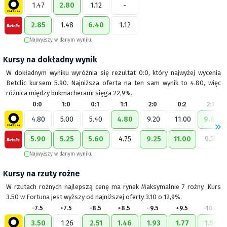
1.47
2.80
1.12
-
2.85
1.48
6.40
1.12
Najwyższy w danym wyniku
Kursy na dokładny wynik
W dokładnym wyniku wyróżnia się rezultat 0:0, który najwyżej wycenia
Betclic kursem 5.90. Najniższa oferta na ten sam wynik to 4.80, więc
różnica między bukmacherami sięga 22,9%.
0:0
1:0
0:1
1:1
2:0
0:2
2:1
4.80
5.00
5.40
4.80
9.20
11.00
9.60
5.90
5.25
5.60
4.75
9.25
11.00
9.50
Najwyższy w danym wyniku
Kursy na rzuty rożne
W rzutach rożnych najlepszą cenę ma rynek Maksymalnie 7 rożny. Kurs
3.50 w Fortuna jest wyższy od najniższej oferty 3.10 o 12,9%.
-7.5
+7.5
-8.5
+8.5
-9.5
+9.5
-10.5
3.50
1.26
2.51
1.46
1.93
1.77
1.58