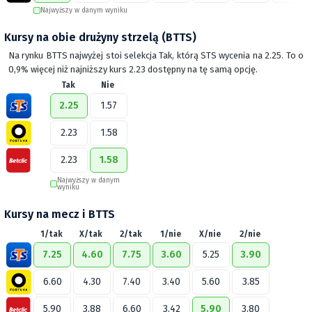
Najwyższy w danym wyniku
Kursy na obie drużyny strzelą (BTTS)
Na rynku BTTS najwyżej stoi selekcja Tak, którą STS wycenia na 2.25. To o
0,9% więcej niż najniższy kurs 2.23 dostępny na tę samą opcję.
Tak
Nie
2.25
1.57
2.23
1.58
2.23
1.58
Najwyższy w danym
wyniku
Kursy na mecz i BTTS
1/tak
X/tak
2/tak
1/nie
X/nie
2/nie
7.25
4.60
7.75
3.60
5.25
3.90
6.60
4.30
7.40
3.40
5.60
3.85
5.90
3.88
6.60
3.42
5.90
3.80