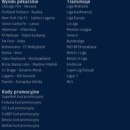
Wyniki piłkarskie
Transmisje
Chicago Fire - Necaxa
Liga Mistrzów
Portland Timbers - Puebla
Liga Konferencji
New York City FC - Santos Laguna
Liga Europy
Union Santa Fe - Lanus
La Liga
Hibernian - Shkendija
Premier League
FK Partizan - Toboł Kustanaj
Serie A
Tre Fiori - Drita
Bundesliga
Bohemians - FC Midtjylland
PKO BP Ekstraklasa
Rijeka - Ilves
Betclic I Liga
Valur Reykjavik - Nordsjælland
Betclic II Liga
Borac Banja Luka - Maxline Vitebsk
Eredivisie
SC Braga - Dinamo Mińsk
Super Lig (Turcja)
Lugano - NSI Runavik
Ligue 1
Twente - Dunajska Streda
MLS
Kody promocyjne
Superbet kod promocyjny
Fortuna kod promocyjny
STS kod promocyjny
ForBET kod promocyjny
Betclic kod promocyjny
BetFan kod promocyjny