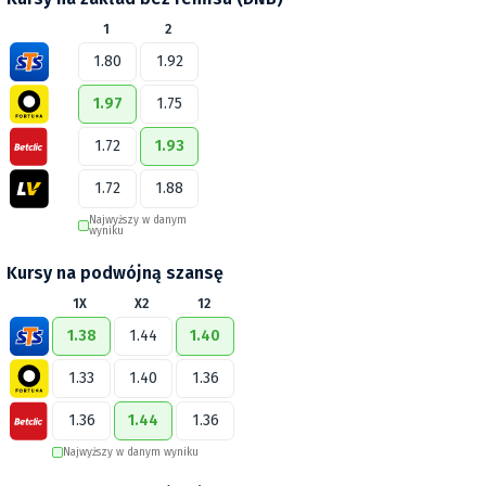
1
2
1.80
1.92
1.97
1.75
1.72
1.93
1.72
1.88
Najwyższy w danym
wyniku
Kursy na podwójną szansę
1X
X2
12
1.38
1.44
1.40
1.33
1.40
1.36
1.36
1.44
1.36
Najwyższy w danym wyniku