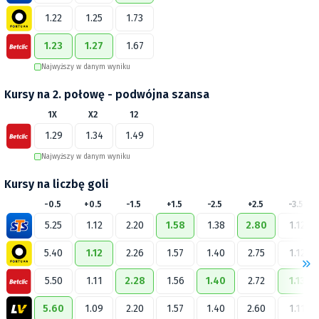
1.22
1.25
1.73
1.23
1.27
1.67
Najwyższy w danym wyniku
Kursy na 2. połowę - podwójna szansa
1X
X2
12
1.29
1.34
1.49
Najwyższy w danym wyniku
Kursy na liczbę goli
-0.5
+0.5
-1.5
+1.5
-2.5
+2.5
-3.5
5.25
1.12
2.20
1.58
1.38
2.80
1.12
5.40
1.12
2.26
1.57
1.40
2.75
1.12
5.50
1.11
2.28
1.56
1.40
2.72
1.13
5.60
1.09
2.20
1.57
1.40
2.60
1.11