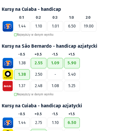
Kursy na Cuiaba - handicap
0:1
0:2
0:3
1:0
2:0
1.44
1.10
1.01
6.50
19.00
Najwyższy w danym wyniku
Kursy na São Bernardo - handicap azjatycki
-0.5
+0.5
-1.5
+1.5
1.38
2.55
1.09
5.90
1.38
2.50
-
5.40
1.37
2.48
1.08
5.25
Najwyższy w danym wyniku
Kursy na Cuiaba - handicap azjatycki
-0.5
+0.5
-1.5
+1.5
1.44
2.75
1.10
6.50