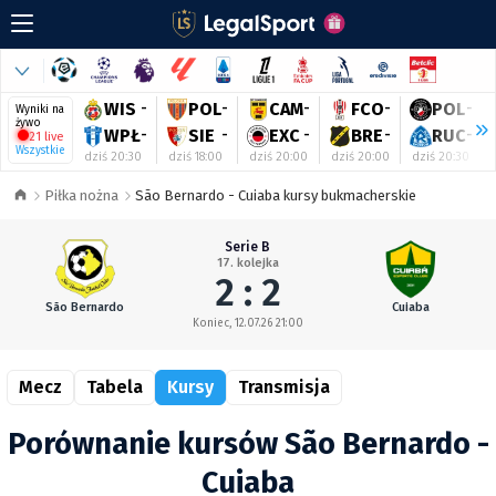
WIS
-
POL
-
CAM
-
FCO
-
POL
-
Wyniki na
żywo
WPŁ
-
SIE
-
EXC
-
BRE
-
RUC
-
21 live
Wszystkie
dziś 20:30
dziś 18:00
dziś 20:00
dziś 20:00
dziś 20:30
Piłka nożna
São Bernardo - Cuiaba kursy bukmacherskie
Serie B
17. kolejka
2 : 2
São Bernardo
Cuiaba
Koniec, 12.07.26 21:00
Mecz
Tabela
Kursy
Transmisja
Porównanie kursów São Bernardo -
Cuiaba