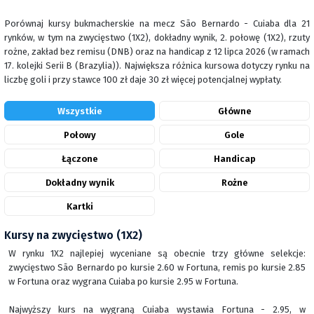
Porównaj kursy bukmacherskie na mecz São Bernardo - Cuiaba dla 21
rynków, w tym na zwycięstwo (1X2), dokładny wynik, 2. połowę (1X2), rzuty
rożne, zakład bez remisu (DNB) oraz na handicap z 12 lipca 2026 (w ramach
17. kolejki Serii B (Brazylia)). Największa różnica kursowa dotyczy rynku na
liczbę goli i przy stawce 100 zł daje 30 zł więcej potencjalnej wypłaty.
Wszystkie
Główne
Połowy
Gole
Łączone
Handicap
Dokładny wynik
Rożne
Kartki
Kursy na zwycięstwo (1X2)
W rynku 1X2 najlepiej wyceniane są obecnie trzy główne selekcje:
zwycięstwo São Bernardo po kursie 2.60 w Fortuna, remis po kursie 2.85
w Fortuna oraz wygrana Cuiaba po kursie 2.95 w Fortuna.
Najwyższy kurs na wygraną Cuiaba wystawia Fortuna - 2.95, w