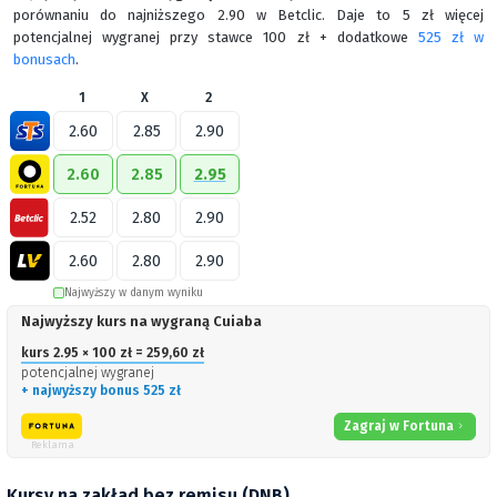
porównaniu do najniższego 2.90 w Betclic. Daje to 5 zł więcej
potencjalnej wygranej przy stawce 100 zł + dodatkowe
525 zł w
bonusach
.
1
X
2
2.60
2.85
2.90
2.60
2.85
2.95
2.52
2.80
2.90
2.60
2.80
2.90
Najwyższy w danym wyniku
Najwyższy kurs na wygraną Cuiaba
kurs 2.95 × 100 zł = 259,60 zł
potencjalnej wygranej
+ najwyższy bonus 525 zł
Zagraj w Fortuna
Reklama
Kursy na zakład bez remisu (DNB)