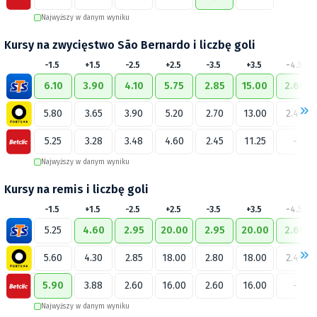
Najwyższy w danym wyniku
Kursy na zwycięstwo São Bernardo i liczbę goli
-1.5
+1.5
-2.5
+2.5
-3.5
+3.5
-4.5
6.10
3.90
4.10
5.75
2.85
15.00
2.60
5.80
3.65
3.90
5.20
2.70
13.00
2.44
5.25
3.28
3.48
4.60
2.45
11.25
-
Najwyższy w danym wyniku
Kursy na remis i liczbę goli
-1.5
+1.5
-2.5
+2.5
-3.5
+3.5
-4.5
5.25
4.60
2.95
20.00
2.95
20.00
2.60
5.60
4.30
2.85
18.00
2.80
18.00
2.49
5.90
3.88
2.60
16.00
2.60
16.00
-
Najwyższy w danym wyniku