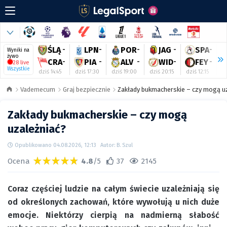
ŚLĄ
-
LPN
-
POR
-
JAG
-
SPA
-
Wyniki na
żywo
CRA
-
PIA
-
ALV
-
WID
-
FEY
-
28 live
Wszystkie
dziś 14:45
dziś 17:30
dziś 19:00
dziś 20:15
dziś 12:15
dz
Vademecum
Graj bezpiecznie
Zakłady bukmacherskie – czy mogą u
Zakłady bukmacherskie – czy mogą
uzależniać?
Opublikowano 04.08.2026, 12:13
Autor: B. Szul
Ocena
4.8
/5
37
2145
Coraz częściej ludzie na całym świecie uzależniają się
od określonych zachowań, które wywołują u nich duże
emocje. Niektórzy cierpią na nadmierną słabość