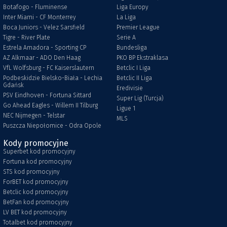
Botafogo - Fluminense
Liga Europy
Inter Miami - CF Monterrey
La Liga
Boca Juniors - Velez Sarsfield
Premier League
Tigre - River Plate
Serie A
Estrela Amadora - Sporting CP
Bundesliga
AZ Alkmaar - ADO Den Haag
PKO BP Ekstraklasa
VfL Wolfsburg - FC Kaiserslautern
Betclic I Liga
Podbeskidzie Bielsko-Biała - Lechia
Betclic II Liga
Gdańsk
Eredivisie
PSV Eindhoven - Fortuna Sittard
Super Lig (Turcja)
Go Ahead Eagles - Willem II Tilburg
Ligue 1
NEC Nijmegen - Telstar
MLS
Puszcza Niepołomice - Odra Opole
Kody promocyjne
Superbet kod promocyjny
Fortuna kod promocyjny
STS kod promocyjny
ForBET kod promocyjny
Betclic kod promocyjny
BetFan kod promocyjny
LV BET kod promocyjny
Totalbet kod promocyjny