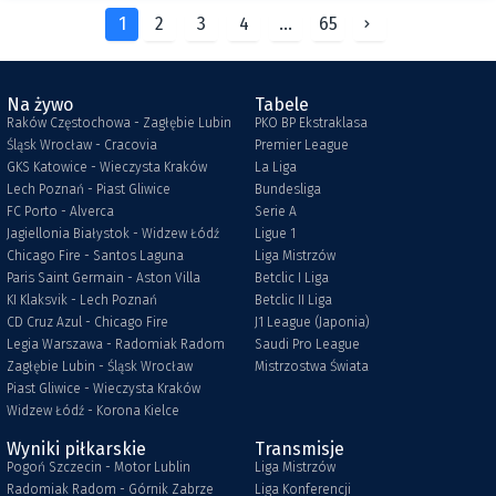
1
2
3
4
...
65
Na żywo
Tabele
Raków Częstochowa - Zagłębie Lubin
PKO BP Ekstraklasa
Śląsk Wrocław - Cracovia
Premier League
GKS Katowice - Wieczysta Kraków
La Liga
Lech Poznań - Piast Gliwice
Bundesliga
FC Porto - Alverca
Serie A
Jagiellonia Białystok - Widzew Łódź
Ligue 1
Chicago Fire - Santos Laguna
Liga Mistrzów
Paris Saint Germain - Aston Villa
Betclic I Liga
KI Klaksvik - Lech Poznań
Betclic II Liga
CD Cruz Azul - Chicago Fire
J1 League (Japonia)
Legia Warszawa - Radomiak Radom
Saudi Pro League
Zagłębie Lubin - Śląsk Wrocław
Mistrzostwa Świata
Piast Gliwice - Wieczysta Kraków
Widzew Łódź - Korona Kielce
Wyniki piłkarskie
Transmisje
Pogoń Szczecin - Motor Lublin
Liga Mistrzów
Radomiak Radom - Górnik Zabrze
Liga Konferencji