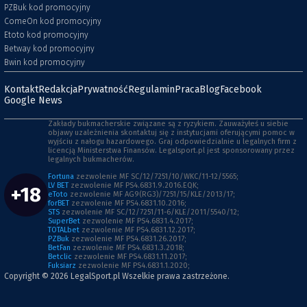
PZBuk kod promocyjny
ComeOn kod promocyjny
Etoto kod promocyjny
Betway kod promocyjny
Bwin kod promocyjny
Kontakt
Redakcja
Prywatność
Regulamin
Praca
Blog
Facebook
Google News
Zakłady bukmacherskie związane są z ryzykiem. Zauważyłeś u siebie
objawy uzależnienia skontaktuj się z instytucjami oferującymi pomoc w
wyjściu z nałogu hazardowego. Graj odpowiedzialnie u legalnych firm z
licencją Ministerstwa Finansów. Legalsport.pl jest sponsorowany przez
legalnych bukmacherów.
Fortuna
zezwolenie MF SC/12/7251/10/WKC/11-12/5565;
LV BET
zezwolenie MF PS4.6831.9.2016.EQK;
+18
eToto
zezwolenie MF AG9(RG3)/7251/15/KLE/2013/17;
forBET
zezwolenie MF PS4.6831.10.2016;
STS
zezwolenie MF SC/12/7251/11-6/KLE/2011/5540/12;
SuperBet
zezwolenie MF PS4.6831.4.2017;
TOTALbet
zezwolenie MF PS4.6831.12.2017;
PZBuk
zezwolenie MF PS4.6831.26.2017;
BetFan
zezwolenie MF PS4.6831.3.2018;
Betclic
zezwolenie MF PS4.6831.11.2017;
Fuksiarz
zezwolenie MF PS4.6831.1.2020;
Copyright © 2026
LegalSport.pl
Wszelkie prawa zastrzeżone.