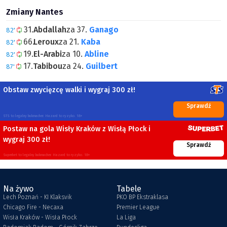
Zmiany Nantes
31.
Abdallah
za 37.
Ganago
82'
66.
Leroux
za 21.
Kaba
82'
19.
El-Arabi
za 10.
Abline
82'
17.
Tabibou
za 24.
Guilbert
87'
Obstaw zwycięzcę walki i wygraj 300 zł!
Sprawdź
STS to legalny bukmacher. Hazard to ryzyko. 18+
Postaw na gola Wisły Kraków z Wisłą Płock i
wygraj 300 zł!
Sprawdź
Superbet to legalny bukmacher. Hazard to ryzyko. 18+
Na żywo
Tabele
Lech Poznań - KI Klaksvik
PKO BP Ekstraklasa
Chicago Fire - Necaxa
Premier League
Wisła Kraków - Wisła Płock
La Liga