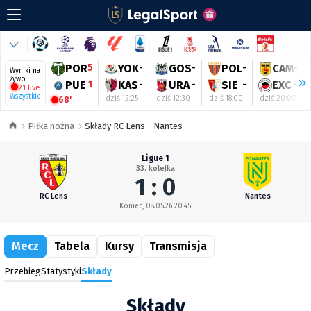
POR
5
YOK
-
GOS
-
POL
-
CAM
-
Wyniki na
żywo
PUE
1
KAS
-
URA
-
SIE
-
EXC
-
21 live
Wszystkie
dziś 12:25
dziś 12:30
dziś 18:00
dziś 20:00
68'
Piłka nożna
Składy RC Lens - Nantes
Ligue 1
33. kolejka
1 : 0
RC Lens
Nantes
Koniec, 08.05.26 20:45
Mecz
Tabela
Kursy
Transmisja
Przebieg
Statystyki
Składy
Składy