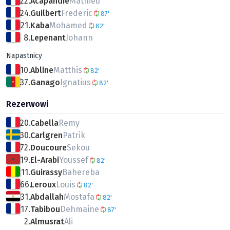
22.
Acapandie
Mathieu
24.
Guilbert
Frederic
87'
21.
Kaba
Mohamed
82'
8.
Lepenant
Johann
Napastnicy
10.
Abline
Matthis
82'
37.
Ganago
Ignatius
82'
Rezerwowi
20.
Cabella
Remy
30.
Carlgren
Patrik
72.
Doucoure
Sekou
19.
El-Arabi
Youssef
82'
11.
Guirassy
Bahereba
66.
Leroux
Louis
82'
31.
Abdallah
Mostafa
82'
17.
Tabibou
Dehmaine
87'
2.
Almusrat
Ali