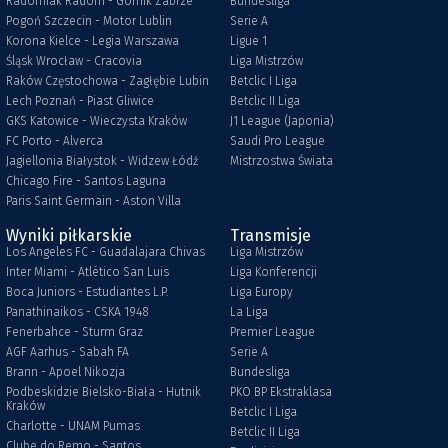
Radomiak Radom - Górnik Zabrze
Bundesliga
Pogoń Szczecin - Motor Lublin
Serie A
Korona Kielce - Legia Warszawa
Ligue 1
Śląsk Wrocław - Cracovia
Liga Mistrzów
Raków Częstochowa - Zagłębie Lubin
Betclic I Liga
Lech Poznań - Piast Gliwice
Betclic II Liga
GKS Katowice - Wieczysta Kraków
J1 League (Japonia)
FC Porto - Alverca
Saudi Pro League
Jagiellonia Białystok - Widzew Łódź
Mistrzostwa Świata
Chicago Fire - Santos Laguna
Paris Saint Germain - Aston Villa
Wyniki piłkarskie
Transmisje
Los Angeles FC - Guadalajara Chivas
Liga Mistrzów
Inter Miami - Atlético San Luis
Liga Konferencji
Boca Juniors - Estudiantes L.P.
Liga Europy
Panathinaikos - CSKA 1948
La Liga
Fenerbahce - Sturm Graz
Premier League
AGF Aarhus - Sabah FA
Serie A
Brann - Apoel Nikozja
Bundesliga
Podbeskidzie Bielsko-Biała - Hutnik
PKO BP Ekstraklasa
Kraków
Betclic I Liga
Charlotte - UNAM Pumas
Betclic II Liga
Clube do Remo - Santos