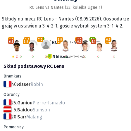
RC Lens vs Nantes (33. kolejka Ligue 1)
Składy na mecz RC Lens - Nantes (08.05.2026). Gospodarze
grają w ustawieniu 3-4-2-1, goście wybrali system 3-1-4-2.
6.6
6.9
6.5
7.0
7.7
6.3
6.8
6.5
6.2
7.0
6.6
RC Lens
3-4-2-1
6.1
7.3
6.8
7.4
7.5
6.3
6.7
6.0
7.3
6.1
6.7
19. Sima
38. Fofana
37. Ganago
5. Bulatović
21. Kaba
26. Radaković
11. Edouard
21. Haidara
10. Abline
22. Said
24. Guilbert
22. Acapandie
6. Awaziem
25. Ganiou
28. Sissoko
40. Risser
6. Baidoo
1. Lopes
8. Lepenant
3. Cozza
20. Sarr
14. Udol
Nantes
3-1-4-2
Skład podstawowy RC Lens
Bramkarz
40.
Risser
Robin
Obrońcy
25.
Ganiou
Pierre-Ismaelo
6.
Baidoo
Samson
20.
Sarr
Malang
Pomocnicy