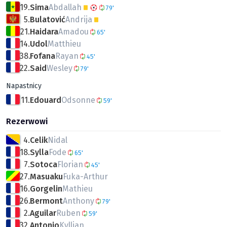
19.
Sima
Abdallah
79'
5.
Bulatović
Andrija
21.
Haidara
Amadou
65'
14.
Udol
Matthieu
38.
Fofana
Rayan
45'
22.
Said
Wesley
79'
Napastnicy
11.
Edouard
Odsonne
59'
Rezerwowi
4.
Celik
Nidal
18.
Sylla
Fode
65'
7.
Sotoca
Florian
45'
27.
Masuaku
Fuka-Arthur
16.
Gorgelin
Mathieu
26.
Bermont
Anthony
79'
2.
Aguilar
Ruben
59'
32.
Antonio
Kyllian