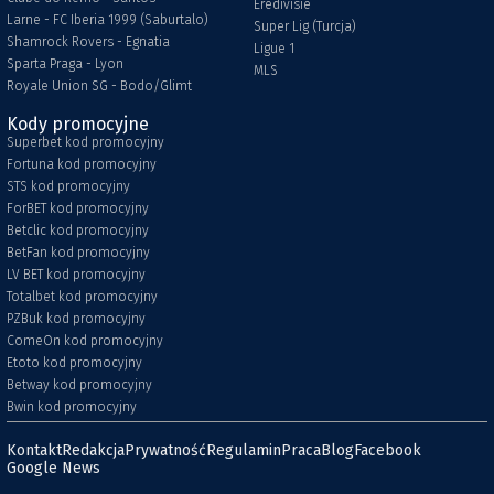
Eredivisie
Larne - FC Iberia 1999 (Saburtalo)
Super Lig (Turcja)
Shamrock Rovers - Egnatia
Ligue 1
Sparta Praga - Lyon
MLS
Royale Union SG - Bodo/Glimt
Kody promocyjne
Superbet kod promocyjny
Fortuna kod promocyjny
STS kod promocyjny
ForBET kod promocyjny
Betclic kod promocyjny
BetFan kod promocyjny
LV BET kod promocyjny
Totalbet kod promocyjny
PZBuk kod promocyjny
ComeOn kod promocyjny
Etoto kod promocyjny
Betway kod promocyjny
Bwin kod promocyjny
Kontakt
Redakcja
Prywatność
Regulamin
Praca
Blog
Facebook
Google News