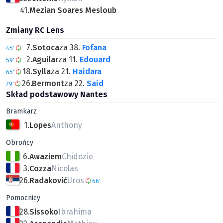
41.
Mezian Soares Mesloub
Zmiany RC Lens
7.
Sotoca
za 38.
Fofana
45'
2.
Aguilar
za 11.
Edouard
59'
18.
Sylla
za 21.
Haidara
65'
26.
Bermont
za 22.
Said
79'
Skład podstawowy Nantes
Bramkarz
1.
Lopes
Anthony
Obrońcy
6.
Awaziem
Chidozie
3.
Cozza
Nicolas
26.
Radaković
Uros
66'
Pomocnicy
28.
Sissoko
Ibrahima