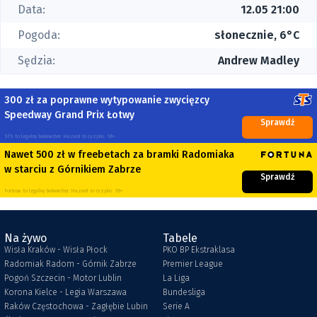
Data:
12.05 21:00
Pogoda:
słonecznie, 6°C
Sędzia:
Andrew Madley
300 zł za poprawne wytypowanie zwycięzcy
Speedway Grand Prix Łotwy
Sprawdź
STS to legalny bukmacher. Hazard to ryzyko. 18+
Nawet 500 zł w freebetach za bramki Radomiaka
w starciu z Górnikiem Zabrze
Sprawdź
Fortuna to legalny bukmacher. Hazard to ryzyko. 18+
Na żywo
Tabele
Wisła Kraków - Wisła Płock
PKO BP Ekstraklasa
Radomiak Radom - Górnik Zabrze
Premier League
Pogoń Szczecin - Motor Lublin
La Liga
Korona Kielce - Legia Warszawa
Bundesliga
Raków Częstochowa - Zagłębie Lubin
Serie A