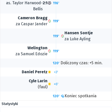
as.
Taylor Harwood-
2:1
116'
Bellis
Cameron Bragg
119'
za
Caspar Jander
Hansen Sontje
119'
za
Luke Ayling
Welington
119'
za
Samuel Edozie
Doliczony czas: +5 min.
120'
Daniel Peretz
+3'
Cyle Larin
+6'
(faul)
Koniec spotkania
120'
Statystyki