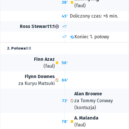
38'
(faul)
Doliczony czas: +6 min.
45'
Ross Stewart
1:1
+1'
Koniec 1. połowy
+7'
2. Połowa
0:0
Finn Azaz
56'
(faul)
Flynn Downes
66'
za
Kuryu Matsuki
Alan Browne
za
Tommy Conway
73'
(kontuzja)
A. Malanda
78'
(faul)