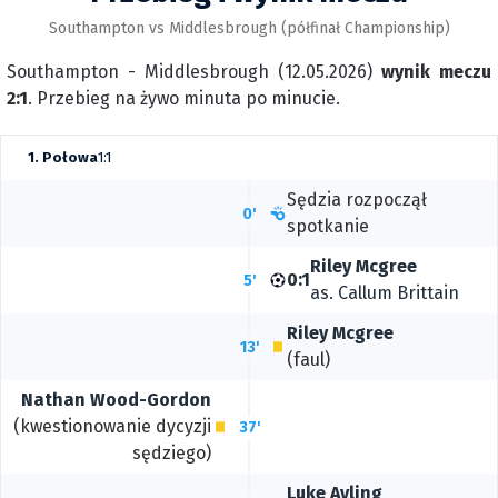
Southampton vs Middlesbrough (półfinał Championship)
Southampton - Middlesbrough (12.05.2026)
wynik meczu
2:1
. Przebieg na żywo minuta po minucie.
1. Połowa
1:1
Sędzia rozpoczął
0'
spotkanie
Riley Mcgree
0:1
5'
as.
Callum Brittain
Riley Mcgree
13'
(faul)
Nathan Wood-Gordon
(kwestionowanie dycyzji
37'
sędziego)
Luke Ayling