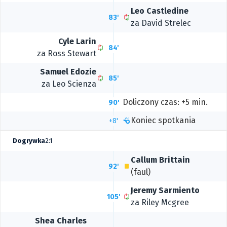
Leo Castledine
83'
za
David Strelec
Cyle Larin
84'
za
Ross Stewart
Samuel Edozie
85'
za
Leo Scienza
Doliczony czas: +5 min.
90'
Koniec spotkania
+8'
Dogrywka
2:1
Callum Brittain
92'
(faul)
Jeremy Sarmiento
105'
za
Riley Mcgree
Shea Charles