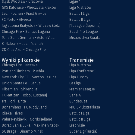
Śląsk Wrocław - Cracovia
Ligue 1
GKS Katowice - Wieczysta Kraków
Liga Mistrzów
Lech Poznań - Piast Gliwice
Betclic I Liga
FC Porto - Alverca
Betclic II Liga
Jagiellonia Białystok - Widzew Łódź
J1 League (Japonia)
Chicago Fire - Santos Laguna
Saudi Pro League
Paris Saint Germain - Aston Villa
Mistrzostwa Świata
KI Klaksvik - Lech Poznań
CD Cruz Azul - Chicago Fire
Wyniki piłkarskie
Transmisje
Chicago Fire - Necaxa
Liga Mistrzów
Portland Timbers - Puebla
Liga Konferencji
New York City FC - Santos Laguna
Liga Europy
Union Santa Fe - Lanus
La Liga
Hibernian - Shkendija
Premier League
FK Partizan - Toboł Kustanaj
Serie A
Tre Fiori - Drita
Bundesliga
Bohemians - FC Midtjylland
PKO BP Ekstraklasa
Rijeka - Ilves
Betclic I Liga
Valur Reykjavik - Nordsjælland
Betclic II Liga
Borac Banja Luka - Maxline Vitebsk
Eredivisie
SC Braga - Dinamo Mińsk
Super Lig (Turcja)