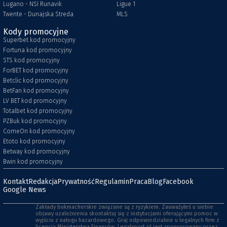
Lugano - NSI Runavik
Ligue 1
Twente - Dunajska Streda
MLS
Kody promocyjne
Superbet kod promocyjny
Fortuna kod promocyjny
STS kod promocyjny
ForBET kod promocyjny
Betclic kod promocyjny
BetFan kod promocyjny
LV BET kod promocyjny
Totalbet kod promocyjny
PZBuk kod promocyjny
ComeOn kod promocyjny
Etoto kod promocyjny
Betway kod promocyjny
Bwin kod promocyjny
Kontakt
Redakcja
Prywatność
Regulamin
Praca
Blog
Facebook
Google News
Zakłady bukmacherskie związane są z ryzykiem. Zauważyłeś u siebie
objawy uzależnienia skontaktuj się z instytucjami oferującymi pomoc w
wyjściu z nałogu hazardowego. Graj odpowiedzialnie u legalnych firm z
licencją Ministerstwa Finansów. Legalsport.pl jest sponsorowany przez