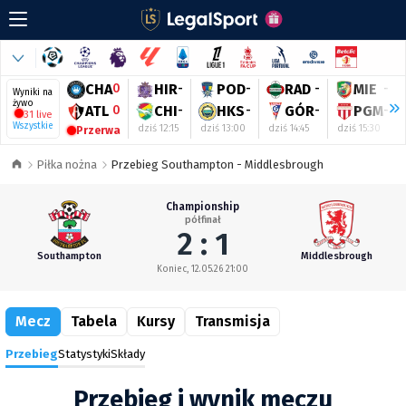
CHA
0
HIR
-
POD
-
RAD
-
MIE
-
Wyniki na
żywo
ATL
0
CHI
-
HKS
-
GÓR
-
PGM
-
31 live
Wszystkie
dziś 12:15
dziś 13:00
dziś 14:45
dziś 15:30
Przerwa
Piłka nożna
Przebieg Southampton - Middlesbrough
Championship
półfinał
2 : 1
Southampton
Middlesbrough
Koniec, 12.05.26 21:00
Mecz
Tabela
Kursy
Transmisja
Przebieg
Statystyki
Składy
Przebieg i wynik meczu