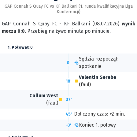
GAP Connah S Quay FC vs KF Ballkani (1. runda kwalifikacyjna Liga
Konferencji)
GAP Connah S Quay FC - KF Ballkani (08.07.2026)
wynik
meczu 0:0
. Przebieg na żywo minuta po minucie.
1. Połowa
0:0
Sędzia rozpoczął
0'
spotkanie
Valentin Serebe
18'
(faul)
Callum West
37'
(faul)
Doliczony czas: +2 min.
45'
Koniec 1. połowy
+3'