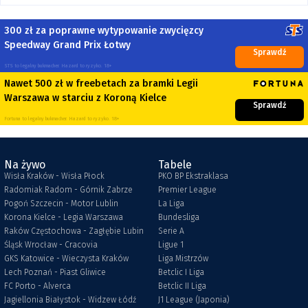
300 zł za poprawne wytypowanie zwycięzcy
Speedway Grand Prix Łotwy
Sprawdź
STS to legalny bukmacher. Hazard to ryzyko. 18+
Nawet 500 zł w freebetach za bramki Legii
Warszawa w starciu z Koroną Kielce
Sprawdź
Fortuna to legalny bukmacher. Hazard to ryzyko. 18+
Na żywo
Tabele
Wisła Kraków - Wisła Płock
PKO BP Ekstraklasa
Radomiak Radom - Górnik Zabrze
Premier League
Pogoń Szczecin - Motor Lublin
La Liga
Korona Kielce - Legia Warszawa
Bundesliga
Raków Częstochowa - Zagłębie Lubin
Serie A
Śląsk Wrocław - Cracovia
Ligue 1
GKS Katowice - Wieczysta Kraków
Liga Mistrzów
Lech Poznań - Piast Gliwice
Betclic I Liga
FC Porto - Alverca
Betclic II Liga
Jagiellonia Białystok - Widzew Łódź
J1 League (Japonia)