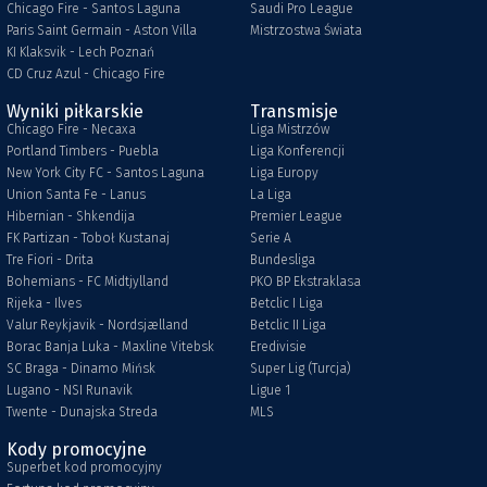
Chicago Fire - Santos Laguna
Saudi Pro League
Paris Saint Germain - Aston Villa
Mistrzostwa Świata
KI Klaksvik - Lech Poznań
CD Cruz Azul - Chicago Fire
Wyniki piłkarskie
Transmisje
Chicago Fire - Necaxa
Liga Mistrzów
Portland Timbers - Puebla
Liga Konferencji
New York City FC - Santos Laguna
Liga Europy
Union Santa Fe - Lanus
La Liga
Hibernian - Shkendija
Premier League
FK Partizan - Toboł Kustanaj
Serie A
Tre Fiori - Drita
Bundesliga
Bohemians - FC Midtjylland
PKO BP Ekstraklasa
Rijeka - Ilves
Betclic I Liga
Valur Reykjavik - Nordsjælland
Betclic II Liga
Borac Banja Luka - Maxline Vitebsk
Eredivisie
SC Braga - Dinamo Mińsk
Super Lig (Turcja)
Lugano - NSI Runavik
Ligue 1
Twente - Dunajska Streda
MLS
Kody promocyjne
Superbet kod promocyjny