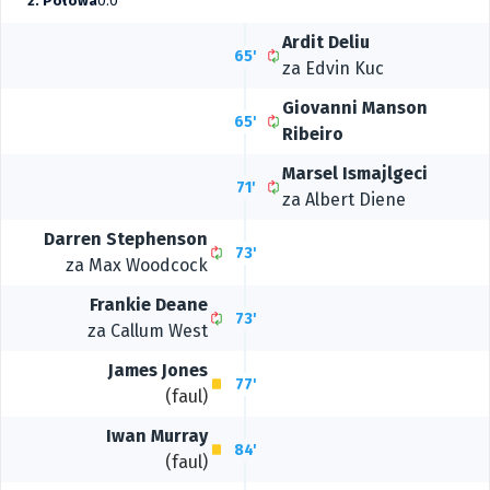
2. Połowa
0:0
Ardit Deliu
65'
za
Edvin Kuc
Giovanni Manson
65'
Ribeiro
Marsel Ismajlgeci
71'
za Albert Diene
Darren Stephenson
73'
za
Max Woodcock
Frankie Deane
73'
za
Callum West
James Jones
77'
(faul)
Iwan Murray
84'
(faul)