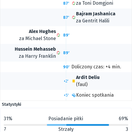
za
Toni Domgjoni
87'
Bajram Jashanica
87'
za
Gentrit Halili
Alex Hughes
89'
za
Michael Stone
Hussein Mehasseb
89'
za
Harry Franklin
Doliczony czas: +4 min.
90'
Ardit Deliu
+2'
(faul)
Koniec spotkania
+5'
Statystyki
31%
Posiadanie piłki
69%
7
Strzały
3