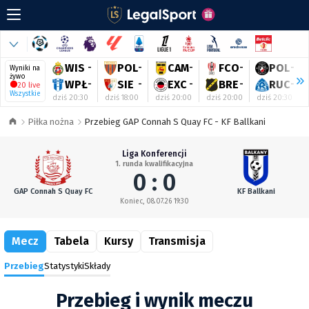
WIS
-
POL
-
CAM
-
FCO
-
POL
-
Wyniki na
żywo
WPŁ
-
SIE
-
EXC
-
BRE
-
RUC
-
20 live
Wszystkie
dziś 20:30
dziś 18:00
dziś 20:00
dziś 20:00
dziś 20:30
Piłka nożna
Przebieg GAP Connah S Quay FC - KF Ballkani
Liga Konferencji
1. runda kwalifikacyjna
0 : 0
GAP Connah S Quay FC
KF Ballkani
Koniec, 08.07.26 19:30
Mecz
Tabela
Kursy
Transmisja
Przebieg
Statystyki
Składy
Przebieg i wynik meczu