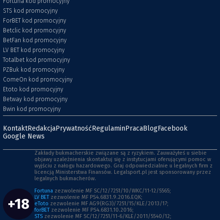
Fortuna kod promocyjny
STS kod promocyjny
ForBET kod promocyjny
Betclic kod promocyjny
BetFan kod promocyjny
LV BET kod promocyjny
Totalbet kod promocyjny
PZBuk kod promocyjny
ComeOn kod promocyjny
Etoto kod promocyjny
Betway kod promocyjny
Bwin kod promocyjny
Kontakt
Redakcja
Prywatność
Regulamin
Praca
Blog
Facebook
Google News
Zakłady bukmacherskie związane są z ryzykiem. Zauważyłeś u siebie
objawy uzależnienia skontaktuj się z instytucjami oferującymi pomoc w
wyjściu z nałogu hazardowego. Graj odpowiedzialnie u legalnych firm z
licencją Ministerstwa Finansów. Legalsport.pl jest sponsorowany przez
legalnych bukmacherów.
Fortuna
zezwolenie MF SC/12/7251/10/WKC/11-12/5565;
LV BET
zezwolenie MF PS4.6831.9.2016.EQK;
+18
eToto
zezwolenie MF AG9(RG3)/7251/15/KLE/2013/17;
forBET
zezwolenie MF PS4.6831.10.2016;
STS
zezwolenie MF SC/12/7251/11-6/KLE/2011/5540/12;