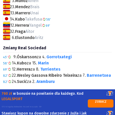
3.
Munoz
Aihen
23.
Mendez
Brais
13.
Marrero
Unai
14.
Kubo
Takefusa
58'
12.
Herrera
Yangel
69'
32.
Fraga
Aitor
6.
Elustondo
Aritz
Zmiany Real Sociedad
9.
Óskarsson
za 4.
Gorrotxategi
45'
14.
Kubo
za 15.
Marin
58'
12.
Herrera
za 8.
Turrientes
69'
22.
Wesley Gassova Ribeiro Teixeira
za 7.
Barrenetxea
82'
24.
Sucić
za 2.
Aramburu
82'
760 zł
w bonusie na powitanie dla każdego. Kod
LEGALSPORT
ZOBACZ
STS to legalny bukmacher. Hazard to ryzyko. 18+
Stawiasz kupon na dowolne zdarzenie z żużla i jak