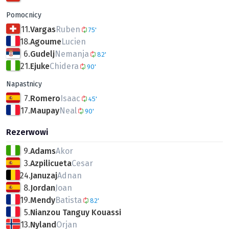
Pomocnicy
11.
Vargas
Ruben
75'
18.
Agoume
Lucien
6.
Gudelj
Nemanja
82'
21.
Ejuke
Chidera
90'
Napastnicy
7.
Romero
Isaac
45'
17.
Maupay
Neal
90'
Rezerwowi
9.
Adams
Akor
3.
Azpilicueta
Cesar
24.
Januzaj
Adnan
8.
Jordan
Joan
19.
Mendy
Batista
82'
5.
Nianzou Tanguy Kouassi
13.
Nyland
Orjan