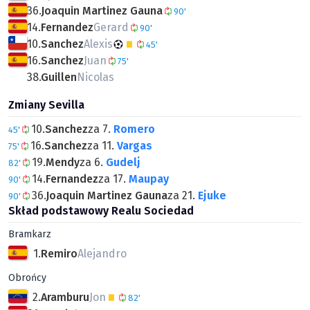
36.
Joaquin Martinez Gauna
90'
14.
Fernandez
Gerard
90'
10.
Sanchez
Alexis
45'
16.
Sanchez
Juan
75'
38.
Guillen
Nicolas
Zmiany Sevilla
10.
Sanchez
za 7.
Romero
45'
16.
Sanchez
za 11.
Vargas
75'
19.
Mendy
za 6.
Gudelj
82'
14.
Fernandez
za 17.
Maupay
90'
36.
Joaquin Martinez Gauna
za 21.
Ejuke
90'
Skład podstawowy Realu Sociedad
Bramkarz
1.
Remiro
Alejandro
Obrońcy
2.
Aramburu
Jon
82'