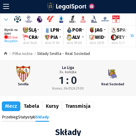
ŚLĄ
-
LPN
-
POR
-
JAG
-
SPA
-
Wyniki na
żywo
CRA
-
PIA
-
ALV
-
WID
-
FEY
-
30 live
Wszystkie
dziś 14:45
dziś 17:30
dziś 19:00
dziś 20:15
dziś 12:15
dz
Piłka nożna
Składy Sevilla - Real Sociedad
La Liga
34. kolejka
1 : 0
Sevilla
Real Sociedad
Koniec, 04.05.26 21:00
Mecz
Tabela
Kursy
Transmisja
Przebieg
Statystyki
Składy
Składy