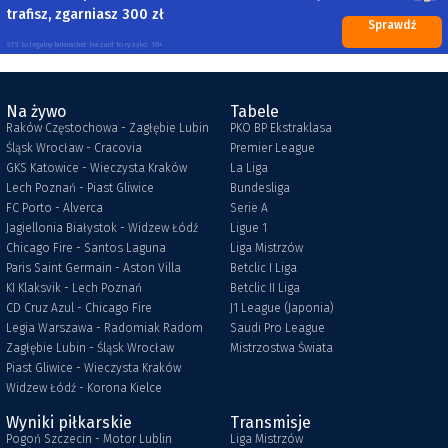
trafisz, zgarniasz 300 zł
Sprawdź
STS to legalny bukmacher. Hazard to ryzyko. 18+
Na żywo
Tabele
Raków Częstochowa - Zagłębie Lubin
PKO BP Ekstraklasa
Śląsk Wrocław - Cracovia
Premier League
GKS Katowice - Wieczysta Kraków
La Liga
Lech Poznań - Piast Gliwice
Bundesliga
FC Porto - Alverca
Serie A
Jagiellonia Białystok - Widzew Łódź
Ligue 1
Chicago Fire - Santos Laguna
Liga Mistrzów
Paris Saint Germain - Aston Villa
Betclic I Liga
KI Klaksvik - Lech Poznań
Betclic II Liga
CD Cruz Azul - Chicago Fire
J1 League (Japonia)
Legia Warszawa - Radomiak Radom
Saudi Pro League
Zagłębie Lubin - Śląsk Wrocław
Mistrzostwa Świata
Piast Gliwice - Wieczysta Kraków
Widzew Łódź - Korona Kielce
Wyniki piłkarskie
Transmisje
Pogoń Szczecin - Motor Lublin
Liga Mistrzów