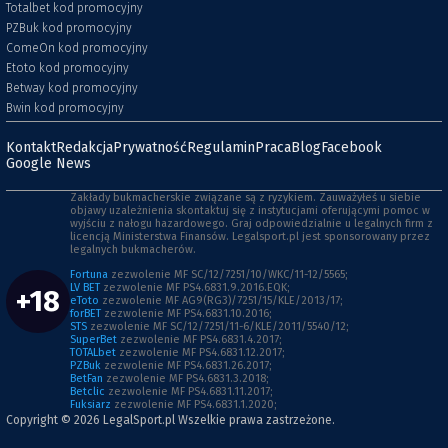
Totalbet kod promocyjny
PZBuk kod promocyjny
ComeOn kod promocyjny
Etoto kod promocyjny
Betway kod promocyjny
Bwin kod promocyjny
Kontakt
Redakcja
Prywatność
Regulamin
Praca
Blog
Facebook
Google News
Zakłady bukmacherskie związane są z ryzykiem. Zauważyłeś u siebie
objawy uzależnienia skontaktuj się z instytucjami oferującymi pomoc w
wyjściu z nałogu hazardowego. Graj odpowiedzialnie u legalnych firm z
licencją Ministerstwa Finansów. Legalsport.pl jest sponsorowany przez
legalnych bukmacherów.
Fortuna
zezwolenie MF SC/12/7251/10/WKC/11-12/5565;
LV BET
zezwolenie MF PS4.6831.9.2016.EQK;
+18
eToto
zezwolenie MF AG9(RG3)/7251/15/KLE/2013/17;
forBET
zezwolenie MF PS4.6831.10.2016;
STS
zezwolenie MF SC/12/7251/11-6/KLE/2011/5540/12;
SuperBet
zezwolenie MF PS4.6831.4.2017;
TOTALbet
zezwolenie MF PS4.6831.12.2017;
PZBuk
zezwolenie MF PS4.6831.26.2017;
BetFan
zezwolenie MF PS4.6831.3.2018;
Betclic
zezwolenie MF PS4.6831.11.2017;
Fuksiarz
zezwolenie MF PS4.6831.1.2020;
Copyright © 2026
LegalSport.pl
Wszelkie prawa zastrzeżone.