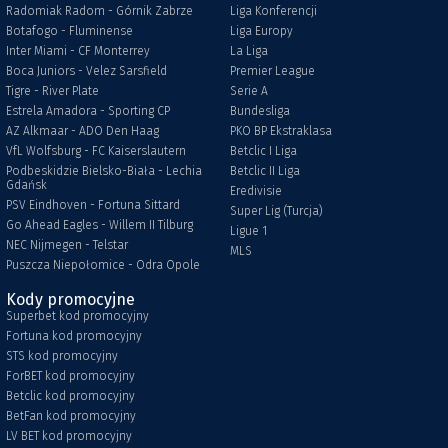
Radomiak Radom - Górnik Zabrze
Liga Konferencji
Botafogo - Fluminense
Liga Europy
Inter Miami - CF Monterrey
La Liga
Boca Juniors - Velez Sarsfield
Premier League
Tigre - River Plate
Serie A
Estrela Amadora - Sporting CP
Bundesliga
AZ Alkmaar - ADO Den Haag
PKO BP Ekstraklasa
VfL Wolfsburg - FC Kaiserslautern
Betclic I Liga
Podbeskidzie Bielsko-Biała - Lechia
Betclic II Liga
Gdańsk
Eredivisie
PSV Eindhoven - Fortuna Sittard
Super Lig (Turcja)
Go Ahead Eagles - Willem II Tilburg
Ligue 1
NEC Nijmegen - Telstar
MLS
Puszcza Niepołomice - Odra Opole
Kody promocyjne
Superbet kod promocyjny
Fortuna kod promocyjny
STS kod promocyjny
ForBET kod promocyjny
Betclic kod promocyjny
BetFan kod promocyjny
LV BET kod promocyjny