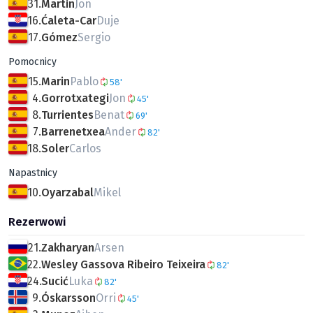
31.
Martin
Jon
16.
Ćaleta-Car
Duje
17.
Gómez
Sergio
Pomocnicy
15.
Marin
Pablo
58'
4.
Gorrotxategi
Jon
45'
8.
Turrientes
Benat
69'
7.
Barrenetxea
Ander
82'
18.
Soler
Carlos
Napastnicy
10.
Oyarzabal
Mikel
Rezerwowi
21.
Zakharyan
Arsen
22.
Wesley Gassova Ribeiro Teixeira
82'
24.
Sucić
Luka
82'
9.
Óskarsson
Orri
45'