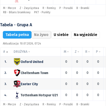
M - Mecze
Z - Zwycięstwa
R - Remisy
P - Porażki
B - Bramki
RB - Bilans bramkowy
PKT - Punkty
Tabela - Grupa A
Tabela pełna
Na żywo
U siebie
Na wyjeździe
Aktualizacja: 10.07.2026, 07:24
#
DRUŻYNA
M
Z
R
P
0
0
0
0
Oxford United
1.
0
0
0
0
Cheltenham Town
2.
0
0
0
0
Exeter City
3.
0
0
0
0
Tottenham Hotspur U21
4.
M - Mecze
Z - Zwycięstwa
R - Remisy
P - Porażki
B - Bramki