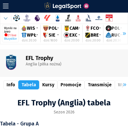
WIS
-
POL
-
CAM
-
FCO
-
POL
-
Wyniki na
żywo
WPŁ
-
SIE
-
EXC
-
BRE
-
RUC
-
21 live
Wszystkie
dziś 20:30
dziś 18:00
dziś 20:00
dziś 20:00
dziś 20:30
EFL Trophy
Anglia (piłka nożna)
Info
Tabela
Kursy
Promocje
Transmisje
Wyni
EFL Trophy (Anglia) tabela
Sezon 2026
Tabela - Grupa A