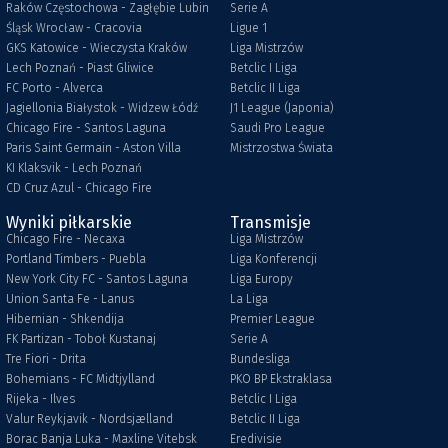
Raków Częstochowa - Zagłębie Lubin
Serie A
Śląsk Wrocław - Cracovia
Ligue 1
GKS Katowice - Wieczysta Kraków
Liga Mistrzów
Lech Poznań - Piast Gliwice
Betclic I Liga
FC Porto - Alverca
Betclic II Liga
Jagiellonia Białystok - Widzew Łódź
J1 League (Japonia)
Chicago Fire - Santos Laguna
Saudi Pro League
Paris Saint Germain - Aston Villa
Mistrzostwa Świata
KI Klaksvik - Lech Poznań
CD Cruz Azul - Chicago Fire
Wyniki piłkarskie
Transmisje
Chicago Fire - Necaxa
Liga Mistrzów
Portland Timbers - Puebla
Liga Konferencji
New York City FC - Santos Laguna
Liga Europy
Union Santa Fe - Lanus
La Liga
Hibernian - Shkendija
Premier League
FK Partizan - Toboł Kustanaj
Serie A
Tre Fiori - Drita
Bundesliga
Bohemians - FC Midtjylland
PKO BP Ekstraklasa
Rijeka - Ilves
Betclic I Liga
Valur Reykjavik - Nordsjælland
Betclic II Liga
Borac Banja Luka - Maxline Vitebsk
Eredivisie