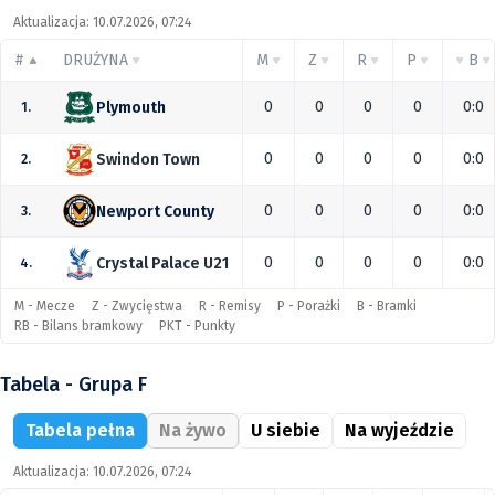
Aktualizacja: 10.07.2026, 07:24
#
DRUŻYNA
M
Z
R
P
B
0
0
0
0
0:0
Plymouth
1.
0
0
0
0
0:0
Swindon Town
2.
0
0
0
0
0:0
Newport County
3.
0
0
0
0
0:0
Crystal Palace U21
4.
M - Mecze
Z - Zwycięstwa
R - Remisy
P - Porażki
B - Bramki
RB - Bilans bramkowy
PKT - Punkty
Tabela - Grupa F
Tabela pełna
Na żywo
U siebie
Na wyjeździe
Aktualizacja: 10.07.2026, 07:24