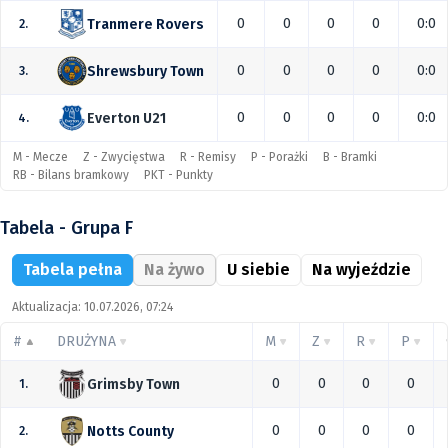
0
0
0
0
0:0
Tranmere Rovers
2.
0
0
0
0
0:0
Shrewsbury Town
3.
0
0
0
0
0:0
Everton U21
4.
M - Mecze
Z - Zwycięstwa
R - Remisy
P - Porażki
B - Bramki
RB - Bilans bramkowy
PKT - Punkty
Tabela - Grupa F
Tabela pełna
Na żywo
U siebie
Na wyjeździe
Aktualizacja: 10.07.2026, 07:24
#
DRUŻYNA
M
Z
R
P
0
0
0
0
Grimsby Town
1.
0
0
0
0
Notts County
2.