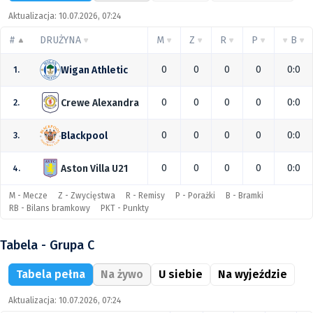
Aktualizacja: 10.07.2026, 07:24
#
DRUŻYNA
M
Z
R
P
B
0
0
0
0
0:0
Wigan Athletic
1.
0
0
0
0
0:0
Crewe Alexandra
2.
0
0
0
0
0:0
Blackpool
3.
0
0
0
0
0:0
Aston Villa U21
4.
M - Mecze
Z - Zwycięstwa
R - Remisy
P - Porażki
B - Bramki
RB - Bilans bramkowy
PKT - Punkty
Tabela - Grupa C
Tabela pełna
Na żywo
U siebie
Na wyjeździe
Aktualizacja: 10.07.2026, 07:24