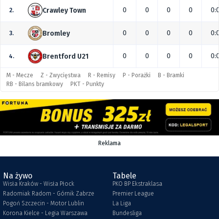
0
0
0
0
0:
Crawley Town
2.
0
0
0
0
0:
Bromley
3.
0
0
0
0
0:
Brentford U21
4.
M - Mecze
Z - Zwycięstwa
R - Remisy
P - Porażki
B - Bramki
RB - Bilans bramkowy
PKT - Punkty
Reklama
Na żywo
Tabele
Wisła Kraków - Wisła Płock
PKO BP Ekstraklasa
Radomiak Radom - Górnik Zabrze
Premier League
Pogoń Szczecin - Motor Lublin
La Liga
Korona Kielce - Legia Warszawa
Bundesliga