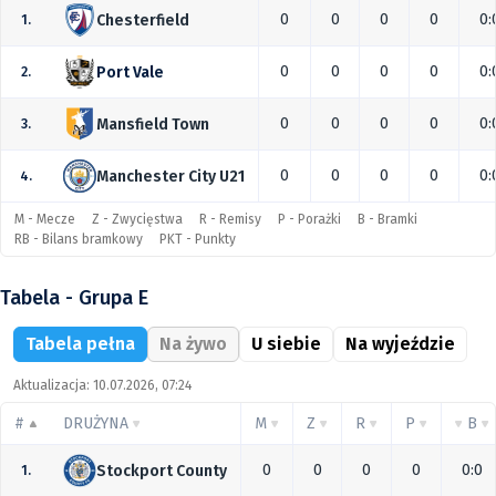
0
0
0
0
0:
Chesterfield
1.
0
0
0
0
0:
Port Vale
2.
0
0
0
0
0:
Mansfield Town
3.
0
0
0
0
0:
Manchester City U21
4.
M - Mecze
Z - Zwycięstwa
R - Remisy
P - Porażki
B - Bramki
RB - Bilans bramkowy
PKT - Punkty
Tabela - Grupa E
Tabela pełna
Na żywo
U siebie
Na wyjeździe
Aktualizacja: 10.07.2026, 07:24
#
DRUŻYNA
M
Z
R
P
B
0
0
0
0
0:0
Stockport County
1.