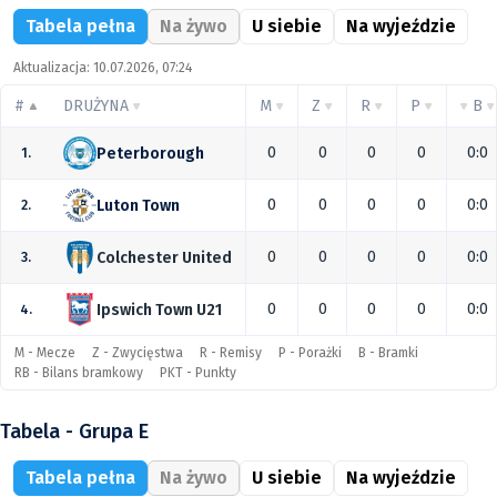
Tabela pełna
Na żywo
U siebie
Na wyjeździe
Aktualizacja: 10.07.2026, 07:24
#
DRUŻYNA
M
Z
R
P
B
0
0
0
0
0:0
Peterborough
1.
0
0
0
0
0:0
Luton Town
2.
0
0
0
0
0:0
Colchester United
3.
0
0
0
0
0:0
Ipswich Town U21
4.
M - Mecze
Z - Zwycięstwa
R - Remisy
P - Porażki
B - Bramki
RB - Bilans bramkowy
PKT - Punkty
Tabela - Grupa E
Tabela pełna
Na żywo
U siebie
Na wyjeździe