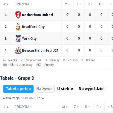
#
DRUŻYNA
M
Z
R
P
0
0
0
0
Rotherham United
1.
0
0
0
0
Bradford City
2.
0
0
0
0
York City
3.
0
0
0
0
Newcastle United U21
4.
M - Mecze
Z - Zwycięstwa
R - Remisy
P - Porażki
B - Bramki
RB - Bilans bramkowy
PKT - Punkty
Tabela - Grupa D
Tabela pełna
Na żywo
U siebie
Na wyjeździe
Aktualizacja: 10.07.2026, 07:24
#
DRUŻYNA
M
Z
R
P
B