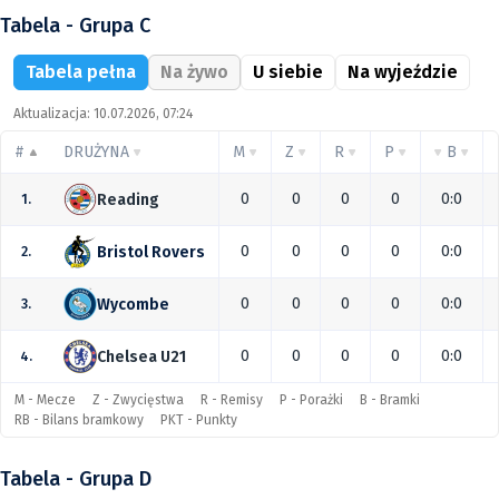
Tabela - Grupa C
Tabela pełna
Na żywo
U siebie
Na wyjeździe
Aktualizacja: 10.07.2026, 07:24
#
DRUŻYNA
M
Z
R
P
B
0
0
0
0
0:0
Reading
1.
0
0
0
0
0:0
Bristol Rovers
2.
0
0
0
0
0:0
Wycombe
3.
0
0
0
0
0:0
Chelsea U21
4.
M - Mecze
Z - Zwycięstwa
R - Remisy
P - Porażki
B - Bramki
RB - Bilans bramkowy
PKT - Punkty
Tabela - Grupa D