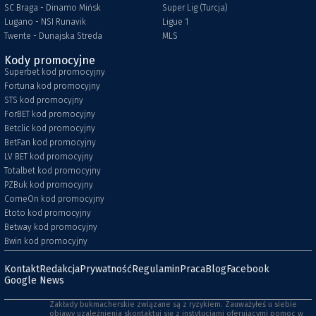
SC Braga - Dinamo Mińsk
Super Lig (Turcja)
Lugano - NSI Runavik
Ligue 1
Twente - Dunajska Streda
MLS
Kody promocyjne
Superbet kod promocyjny
Fortuna kod promocyjny
STS kod promocyjny
ForBET kod promocyjny
Betclic kod promocyjny
BetFan kod promocyjny
LV BET kod promocyjny
Totalbet kod promocyjny
PZBuk kod promocyjny
ComeOn kod promocyjny
Etoto kod promocyjny
Betway kod promocyjny
Bwin kod promocyjny
Kontakt
Redakcja
Prywatność
Regulamin
Praca
Blog
Facebook
Google News
Zakłady bukmacherskie związane są z ryzykiem. Zauważyłeś u siebie
objawy uzależnienia skontaktuj się z instytucjami oferującymi pomoc w