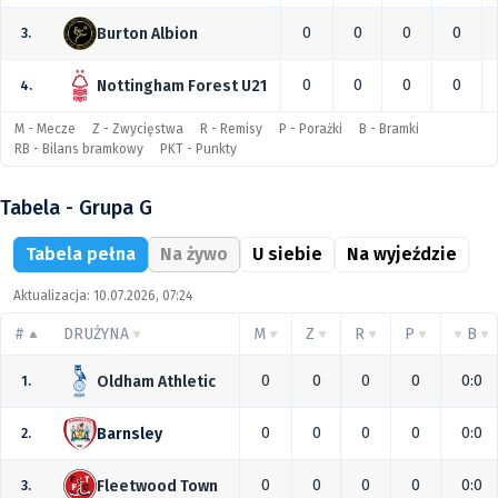
0
0
0
0
Burton Albion
3.
0
0
0
0
Nottingham Forest U21
4.
M - Mecze
Z - Zwycięstwa
R - Remisy
P - Porażki
B - Bramki
RB - Bilans bramkowy
PKT - Punkty
Tabela - Grupa G
Tabela pełna
Na żywo
U siebie
Na wyjeździe
Aktualizacja: 10.07.2026, 07:24
#
DRUŻYNA
M
Z
R
P
B
0
0
0
0
0:0
Oldham Athletic
1.
0
0
0
0
0:0
Barnsley
2.
0
0
0
0
0:0
Fleetwood Town
3.