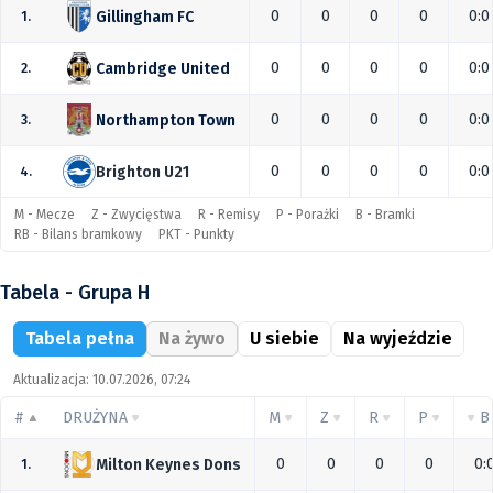
0
0
0
0
0:0
Gillingham FC
1.
0
0
0
0
0:0
Cambridge United
2.
0
0
0
0
0:0
Northampton Town
3.
0
0
0
0
0:0
Brighton U21
4.
M - Mecze
Z - Zwycięstwa
R - Remisy
P - Porażki
B - Bramki
RB - Bilans bramkowy
PKT - Punkty
Tabela - Grupa H
Tabela pełna
Na żywo
U siebie
Na wyjeździe
Aktualizacja: 10.07.2026, 07:24
#
DRUŻYNA
M
Z
R
P
B
0
0
0
0
0:
Milton Keynes Dons
1.