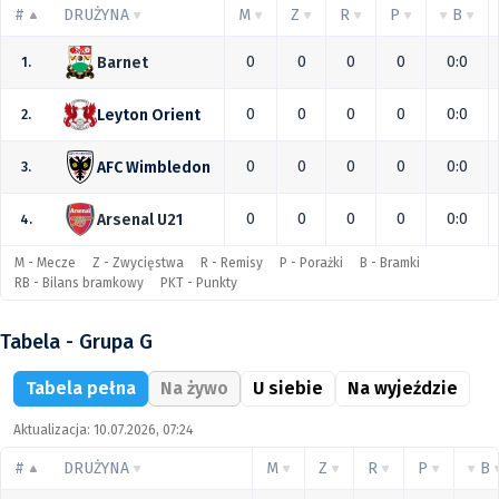
#
DRUŻYNA
M
Z
R
P
B
0
0
0
0
0:0
Barnet
1.
0
0
0
0
0:0
Leyton Orient
2.
0
0
0
0
0:0
AFC Wimbledon
3.
0
0
0
0
0:0
Arsenal U21
4.
M - Mecze
Z - Zwycięstwa
R - Remisy
P - Porażki
B - Bramki
RB - Bilans bramkowy
PKT - Punkty
Tabela - Grupa G
Tabela pełna
Na żywo
U siebie
Na wyjeździe
Aktualizacja: 10.07.2026, 07:24
#
DRUŻYNA
M
Z
R
P
B