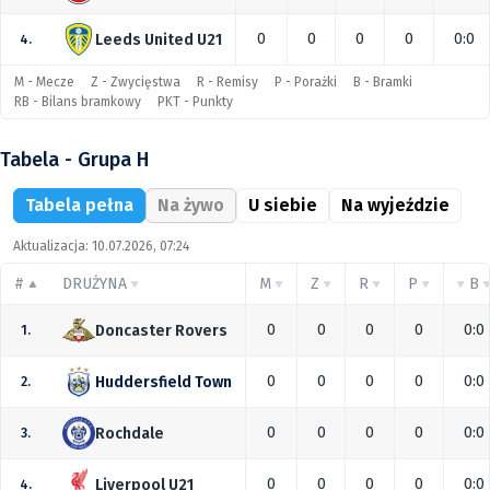
0
0
0
0
0:0
Leeds United U21
4.
M - Mecze
Z - Zwycięstwa
R - Remisy
P - Porażki
B - Bramki
RB - Bilans bramkowy
PKT - Punkty
Tabela - Grupa H
Tabela pełna
Na żywo
U siebie
Na wyjeździe
Aktualizacja: 10.07.2026, 07:24
#
DRUŻYNA
M
Z
R
P
B
0
0
0
0
0:0
Doncaster Rovers
1.
0
0
0
0
0:0
Huddersfield Town
2.
0
0
0
0
0:0
Rochdale
3.
0
0
0
0
0:0
Liverpool U21
4.