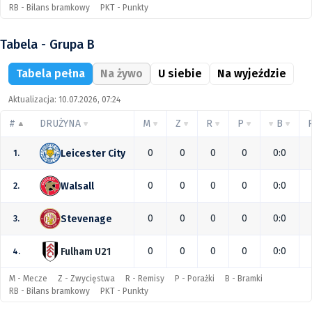
RB - Bilans bramkowy
PKT - Punkty
Tabela - Grupa B
Tabela pełna
Na żywo
U siebie
Na wyjeździe
Aktualizacja: 10.07.2026, 07:24
#
DRUŻYNA
M
Z
R
P
B
0
0
0
0
0:0
Leicester City
1.
0
0
0
0
0:0
Walsall
2.
0
0
0
0
0:0
Stevenage
3.
0
0
0
0
0:0
Fulham U21
4.
M - Mecze
Z - Zwycięstwa
R - Remisy
P - Porażki
B - Bramki
RB - Bilans bramkowy
PKT - Punkty