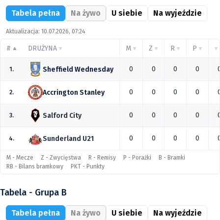
Tabela pełna
Na żywo
U siebie
Na wyjeździe
Aktualizacja: 10.07.2026, 07:24
#
DRUŻYNA
M
Z
R
P
0
0
0
0
Sheffield Wednesday
1.
0
0
0
0
Accrington Stanley
2.
0
0
0
0
Salford City
3.
0
0
0
0
Sunderland U21
4.
M - Mecze
Z - Zwycięstwa
R - Remisy
P - Porażki
B - Bramki
RB - Bilans bramkowy
PKT - Punkty
Tabela - Grupa B
Tabela pełna
Na żywo
U siebie
Na wyjeździe